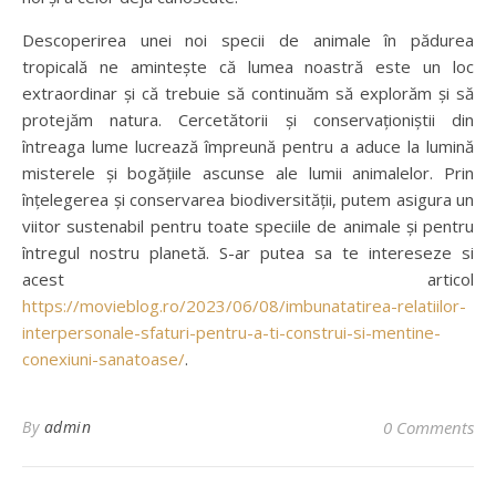
Descoperirea unei noi specii de animale în pădurea
tropicală ne amintește că lumea noastră este un loc
extraordinar și că trebuie să continuăm să explorăm și să
protejăm natura. Cercetătorii și conservaționiștii din
întreaga lume lucrează împreună pentru a aduce la lumină
misterele și bogățiile ascunse ale lumii animalelor. Prin
înțelegerea și conservarea biodiversității, putem asigura un
viitor sustenabil pentru toate speciile de animale și pentru
întregul nostru planetă. S-ar putea sa te intereseze si
acest articol
https://movieblog.ro/2023/06/08/imbunatatirea-relatiilor-
interpersonale-sfaturi-pentru-a-ti-construi-si-mentine-
conexiuni-sanatoase/
.
By
admin
0 Comments