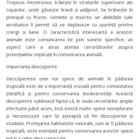
Tropicus misteriosus trăiește în straturile superioare ale
copacilor, unde găsește hrană și adăpost. Se hrănește în
principal cu fructe, semințe și insecte, iar abilitățile sale
acrobatice îi permit să se deplaseze cu ușurință printre
crengi și liane. O caracteristică interesantă a acestor
animale este comunicarea lor prin sunete specifice, un
aspect care a atras atenția cercetătorilor asupra
potențialelor implicații în comunicarea animală.
Importanța descoperirii:
Descoperirea unei noi specii de animale în pădurea
tropicală este de o importanță crucială pentru comunitatea
științifică și pentru conservarea biodiversității. Această
descoperire subliniază faptul că, în ciuda cercetărilor ample
efectuate până acum, încă există multe specii neexplorate
și necunoscute care își așteaptă să fie descoperite și
studiate. Protejarea habitatelor naturale, cum ar fi pădurea
tropicală, este esențială pentru conservarea acestor specii
noi și a celor deja cunoscute.