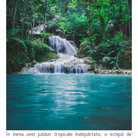
În inima unei păduri tropicale îndepărtate, o echipă de