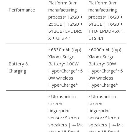
Platform• 3nm
Platform• 3nm
Performance
manufacturing
manufacturing
process• 12GB +
process• 16GB +
256GB | 12GB +
512GB | 16GB +
512GB• LPDDR5
1TB• LPDDR5X +
X + UFS 4.1
UFS 4.1
• 6330mAh (typ)
• 6000mAh (typ)
Xiaomi Surge
Xiaomi Surge
Battery &
Battery• 100W
Battery• 90W
Charging
HyperCharge⁴• 5
HyperCharge⁴• 5
0W wireless
0W wireless
HyperCharge⁴
HyperCharge⁴
• Ultrasonic in-
• Ultrasonic in-
screen
screen
fingerprint
fingerprint
sensor• Stereo
sensor• Stereo
speakers | 4-Mic
speakers | 4-Mic
array• Hi-Res &
array• Hi-Res &