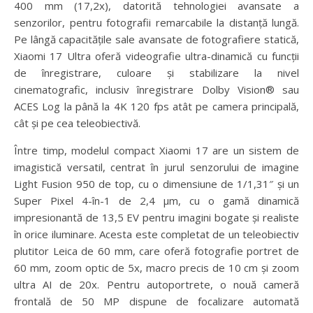
400 mm (17,2x), datorită tehnologiei avansate a
senzorilor, pentru fotografii remarcabile la distanță lungă.
Pe lângă capacitățile sale avansate de fotografiere statică,
Xiaomi 17 Ultra oferă videografie ultra-dinamică cu funcții
de înregistrare, culoare și stabilizare la nivel
cinematografic, inclusiv înregistrare Dolby Vision® sau
ACES Log la până la 4K 120 fps atât pe camera principală,
cât și pe cea teleobiectivă.
Între timp, modelul compact Xiaomi 17 are un sistem de
imagistică versatil, centrat în jurul senzorului de imagine
Light Fusion 950 de top, cu o dimensiune de 1/1,31″ și un
Super Pixel 4-în-1 de 2,4 μm, cu o gamă dinamică
impresionantă de 13,5 EV pentru imagini bogate și realiste
în orice iluminare. Acesta este completat de un teleobiectiv
plutitor Leica de 60 mm, care oferă fotografie portret de
60 mm, zoom optic de 5x, macro precis de 10 cm și zoom
ultra AI de 20x. Pentru autoportrete, o nouă cameră
frontală de 50 MP dispune de focalizare automată