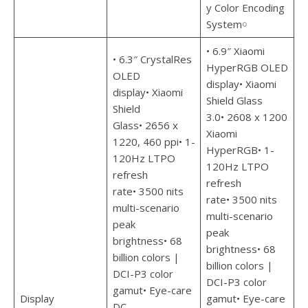
y Color Encoding
System￮
• 6.9″ Xiaomi
• 6.3″ CrystalRes
HyperRGB OLED
OLED
display• Xiaomi
display• Xiaomi
Shield Glass
Shield
3.0• 2608 x 1200
Glass• 2656 x
Xiaomi
1220, 460 ppi• 1-
HyperRGB• 1-
120Hz LTPO
120Hz LTPO
refresh
refresh
rate• 3500 nits
rate• 3500 nits
multi-scenario
multi-scenario
peak
peak
brightness• 68
brightness• 68
billion colors |
billion colors |
DCI-P3 color
DCI-P3 color
gamut• Eye-care
Display
gamut• Eye-care
DC