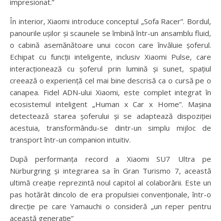
impresionat.”
În interior, Xiaomi introduce conceptul „Sofa Racer”. Bordul,
panourile ușilor și scaunele se îmbină într-un ansamblu fluid,
o cabină asemănătoare unui cocon care învăluie șoferul.
Echipat cu funcții inteligente, inclusiv Xiaomi Pulse, care
interacționează cu șoferul prin lumină și sunet, spațiul
creează o experiență cel mai bine descrisă ca o cursă pe o
canapea. Fidel ADN-ului Xiaomi, este complet integrat în
ecosistemul inteligent „Human x Car x Home”. Mașina
detectează starea șoferului și se adaptează dispoziției
acestuia, transformându-se dintr-un simplu mijloc de
transport într-un companion intuitiv.
După performanța record a Xiaomi SU7 Ultra pe
Nürburgring și integrarea sa în Gran Turismo 7, această
ultimă creație reprezintă noul capitol al colaborării. Este un
pas hotărât dincolo de era propulsiei convenționale, într-o
direcție pe care Yamauchi o consideră „un reper pentru
această generație”