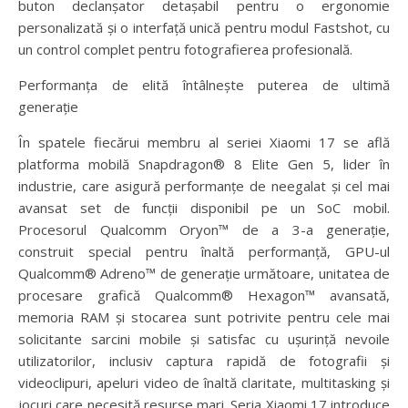
buton declanșator detașabil pentru o ergonomie
personalizată și o interfață unică pentru modul Fastshot, cu
un control complet pentru fotografierea profesională.
Performanța de elită întâlnește puterea de ultimă
generație
În spatele fiecărui membru al seriei Xiaomi 17 se află
platforma mobilă Snapdragon® 8 Elite Gen 5, lider în
industrie, care asigură performanțe de neegalat și cel mai
avansat set de funcții disponibil pe un SoC mobil.
Procesorul Qualcomm Oryon™ de a 3-a generație,
construit special pentru înaltă performanță, GPU-ul
Qualcomm® Adreno™ de generație următoare, unitatea de
procesare grafică Qualcomm® Hexagon™ avansată,
memoria RAM și stocarea sunt potrivite pentru cele mai
solicitante sarcini mobile și satisfac cu ușurință nevoile
utilizatorilor, inclusiv captura rapidă de fotografii și
videoclipuri, apeluri video de înaltă claritate, multitasking și
jocuri care necesită resurse mari. Seria Xiaomi 17 introduce