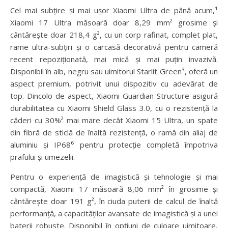
Cel mai subțire și mai ușor Xiaomi Ultra de până acum,¹
Xiaomi 17 Ultra măsoară doar 8,29 mm² grosime și
cântărește doar 218,4 g², cu un corp rafinat, complet plat,
rame ultra-subțiri și o carcasă decorativă pentru cameră
recent repoziționată, mai mică și mai puțin invazivă.
Disponibil în alb, negru sau uimitorul Starlit Green³, oferă un
aspect premium, potrivit unui dispozitiv cu adevărat de
top. Dincolo de aspect, Xiaomi Guardian Structure asigură
durabilitatea cu Xiaomi Shield Glass 3.0, cu o rezistență la
căderi cu 30%² mai mare decât Xiaomi 15 Ultra, un spate
din fibră de sticlă de înaltă rezistență, o ramă din aliaj de
aluminiu și IP68⁶ pentru protecție completă împotriva
prafului și umezelii.
Pentru o experiență de imagistică și tehnologie și mai
compactă, Xiaomi 17 măsoară 8,06 mm² în grosime și
cântărește doar 191 g², în ciuda puterii de calcul de înaltă
performanță, a capacităților avansate de imagistică și a unei
baterii robuste. Disponibil în opțiuni de culoare uimitoare,