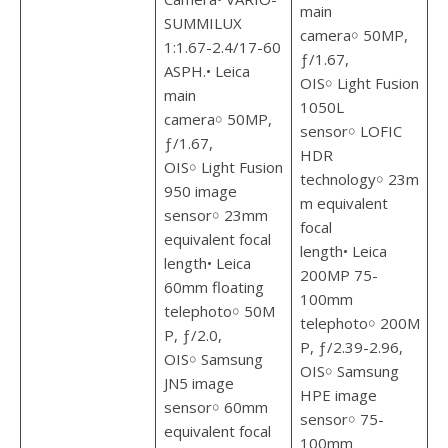
main
SUMMILUX
camera￮ 50MP,
1:1.67-2.4/17-60
ƒ/1.67,
ASPH.• Leica
OIS￮ Light Fusion
main
1050L
camera￮ 50MP,
sensor￮ LOFIC
ƒ/1.67,
HDR
OIS￮ Light Fusion
technology￮ 23m
950 image
m equivalent
sensor￮ 23mm
focal
equivalent focal
length• Leica
length• Leica
200MP 75-
60mm floating
100mm
telephoto￮ 50M
telephoto￮ 200M
P, ƒ/2.0,
P, ƒ/2.39-2.96,
OIS￮ Samsung
OIS￮ Samsung
JN5 image
HPE image
sensor￮ 60mm
sensor￮ 75-
equivalent focal
100mm