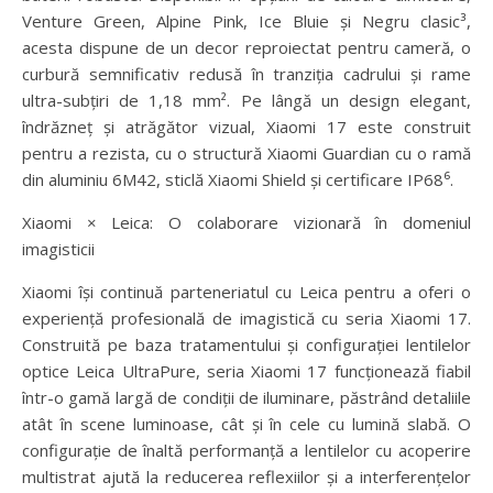
Venture Green, Alpine Pink, Ice Bluie și Negru clasic³,
acesta dispune de un decor reproiectat pentru cameră, o
curbură semnificativ redusă în tranziția cadrului și rame
ultra-subțiri de 1,18 mm². Pe lângă un design elegant,
îndrăzneț și atrăgător vizual, Xiaomi 17 este construit
pentru a rezista, cu o structură Xiaomi Guardian cu o ramă
din aluminiu 6M42, sticlă Xiaomi Shield și certificare IP68⁶.
Xiaomi × Leica: O colaborare vizionară în domeniul
imagisticii
Xiaomi își continuă parteneriatul cu Leica pentru a oferi o
experiență profesională de imagistică cu seria Xiaomi 17.
Construită pe baza tratamentului și configurației lentilelor
optice Leica UltraPure, seria Xiaomi 17 funcționează fiabil
într-o gamă largă de condiții de iluminare, păstrând detaliile
atât în ​​scene luminoase, cât și în cele cu lumină slabă. O
configurație de înaltă performanță a lentilelor cu acoperire
multistrat ajută la reducerea reflexiilor și a interferențelor