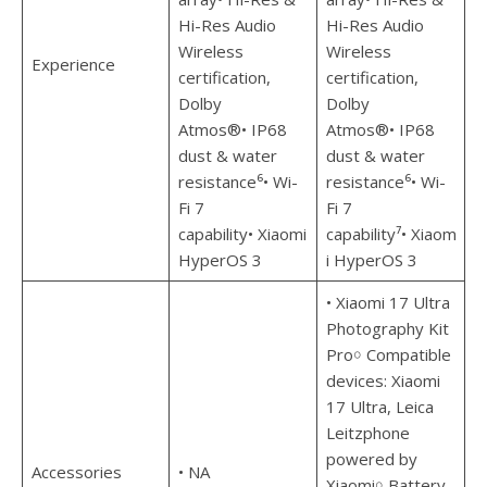
Hi-Res Audio
Hi-Res Audio
Wireless
Wireless
Experience
certification,
certification,
Dolby
Dolby
Atmos®• IP68
Atmos®• IP68
dust & water
dust & water
resistance⁶• Wi-
resistance⁶• Wi-
Fi 7
Fi 7
capability• Xiaomi
capability⁷• Xiaom
HyperOS 3
i HyperOS 3
• Xiaomi 17 Ultra
Photography Kit
Pro￮ Compatible
devices: Xiaomi
17 Ultra, Leica
Leitzphone
powered by
Accessories
• NA
Xiaomi￮ Battery