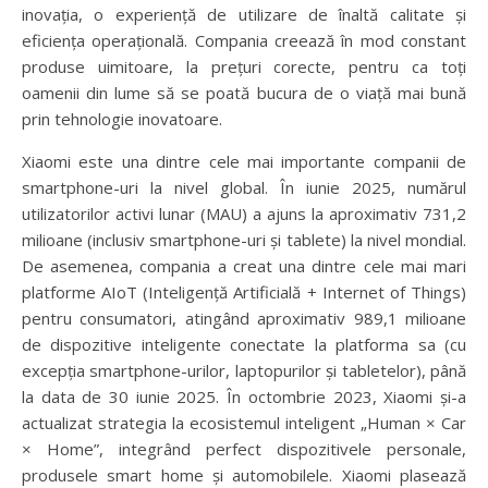
inovația, o experiență de utilizare de înaltă calitate și
eficiența operațională. Compania creează în mod constant
produse uimitoare, la prețuri corecte, pentru ca toți
oamenii din lume să se poată bucura de o viață mai bună
prin tehnologie inovatoare.
Xiaomi este una dintre cele mai importante companii de
smartphone-uri la nivel global. În iunie 2025, numărul
utilizatorilor activi lunar (MAU) a ajuns la aproximativ 731,2
milioane (inclusiv smartphone-uri și tablete) la nivel mondial.
De asemenea, compania a creat una dintre cele mai mari
platforme AIoT (Inteligență Artificială + Internet of Things)
pentru consumatori, atingând aproximativ 989,1 milioane
de dispozitive inteligente conectate la platforma sa (cu
excepția smartphone-urilor, laptopurilor și tabletelor), până
la data de 30 iunie 2025. În octombrie 2023, Xiaomi și-a
actualizat strategia la ecosistemul inteligent „Human × Car
× Home”, integrând perfect dispozitivele personale,
produsele smart home și automobilele. Xiaomi plasează