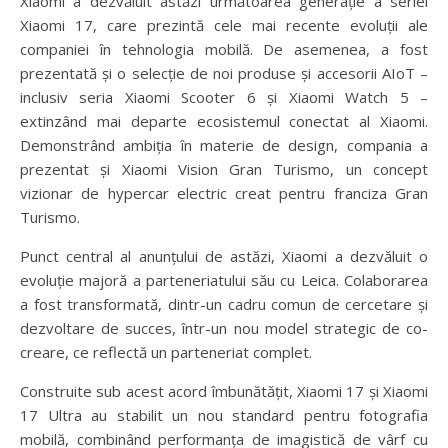
Xiaomi a dezvăluit astăzi următoarea generație a seriei
Xiaomi 17, care prezintă cele mai recente evoluții ale
companiei în tehnologia mobilă. De asemenea, a fost
prezentată și o selecție de noi produse și accesorii AIoT –
inclusiv seria Xiaomi Scooter 6 și Xiaomi Watch 5 –
extinzând mai departe ecosistemul conectat al Xiaomi.
Demonstrând ambiția în materie de design, compania a
prezentat și Xiaomi Vision Gran Turismo, un concept
vizionar de hypercar electric creat pentru franciza Gran
Turismo.
Punct central al anunțului de astăzi, Xiaomi a dezvăluit o
evoluție majoră a parteneriatului său cu Leica. Colaborarea
a fost transformată, dintr-un cadru comun de cercetare și
dezvoltare de succes, într-un nou model strategic de co-
creare, ce reflectă un parteneriat complet.
Construite sub acest acord îmbunătățit, Xiaomi 17 și Xiaomi
17 Ultra au stabilit un nou standard pentru fotografia
mobilă, combinând performanța de imagistică de vârf cu