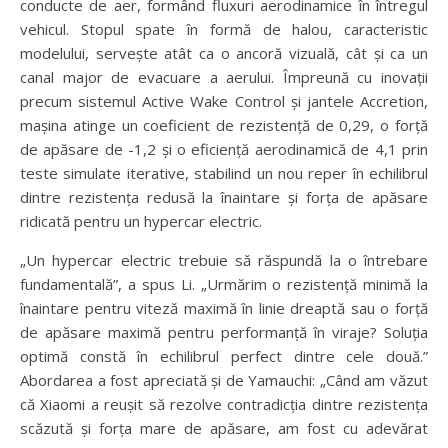
conducte de aer, formând fluxuri aerodinamice în întregul
vehicul. Stopul spate în formă de halou, caracteristic
modelului, servește atât ca o ancoră vizuală, cât și ca un
canal major de evacuare a aerului. Împreună cu inovații
precum sistemul Active Wake Control și jantele Accretion,
mașina atinge un coeficient de rezistență de 0,29, o forță
de apăsare de -1,2 și o eficiență aerodinamică de 4,1 prin
teste simulate iterative, stabilind un nou reper în echilibrul
dintre rezistența redusă la înaintare și forța de apăsare
ridicată pentru un hypercar electric.
„Un hypercar electric trebuie să răspundă la o întrebare
fundamentală”, a spus Li. „Urmărim o rezistență minimă la
înaintare pentru viteză maximă în linie dreaptă sau o forță
de apăsare maximă pentru performanță în viraje? Soluția
optimă constă în echilibrul perfect dintre cele două.”
Abordarea a fost apreciată și de Yamauchi: „Când am văzut
că Xiaomi a reușit să rezolve contradicția dintre rezistența
scăzută și forța mare de apăsare, am fost cu adevărat