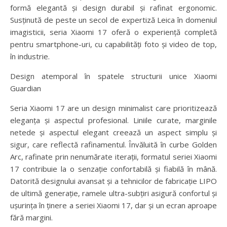
formă elegantă și design durabil și rafinat ergonomic.
Susținută de peste un secol de expertiză Leica în domeniul
imagisticii, seria Xiaomi 17 oferă o experiență completă
pentru smartphone-uri, cu capabilități foto și video de top,
în industrie.
Design atemporal în spatele structurii unice Xiaomi
Guardian
Seria Xiaomi 17 are un design minimalist care prioritizează
eleganța și aspectul profesional. Liniile curate, marginile
netede și aspectul elegant creează un aspect simplu și
sigur, care reflectă rafinamentul. Învăluită în curbe Golden
Arc, rafinate prin nenumărate iterații, formatul seriei Xiaomi
17 contribuie la o senzație confortabilă și fiabilă în mână.
Datorită designului avansat și a tehnicilor de fabricație LIPO
de ultimă generație, ramele ultra-subțiri asigură confortul și
ușurința în ținere a seriei Xiaomi 17, dar și un ecran aproape
fără margini.