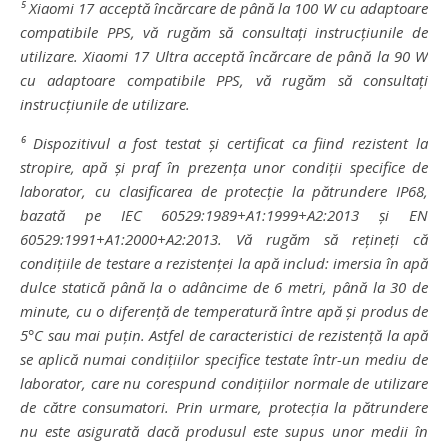
⁵ Xiaomi 17 acceptă încărcare de până la 100 W cu adaptoare
compatibile PPS, vă rugăm să consultați instrucțiunile de
utilizare. Xiaomi 17 Ultra acceptă încărcare de până la 90 W
cu adaptoare compatibile PPS, vă rugăm să consultați
instrucțiunile de utilizare.
⁶ Dispozitivul a fost testat și certificat ca fiind rezistent la
stropire, apă și praf în prezența unor condiții specifice de
laborator, cu clasificarea de protecție la pătrundere IP68,
bazată pe IEC 60529:1989+A1:1999+A2:2013 și EN
60529:1991+A1:2000+A2:2013. Vă rugăm să rețineți că
condițiile de testare a rezistenței la apă includ: imersia în apă
dulce statică până la o adâncime de 6 metri, până la 30 de
minute, cu o diferență de temperatură între apă și produs de
5°C sau mai puțin. Astfel de caracteristici de rezistență la apă
se aplică numai condițiilor specifice testate într-un mediu de
laborator, care nu corespund condițiilor normale de utilizare
de către consumatori. Prin urmare, protecția la pătrundere
nu este asigurată dacă produsul este supus unor medii în