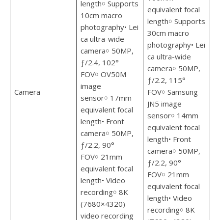
length￮ Supports
equivalent focal
10cm macro
length￮ Supports
photography• Lei
30cm macro
ca ultra-wide
photography• Lei
camera￮ 50MP,
ca ultra-wide
ƒ/2.4, 102°
camera￮ 50MP,
FOV￮ OV50M
ƒ/2.2, 115°
image
Camera
FOV￮ Samsung
sensor￮ 17mm
JN5 image
equivalent focal
sensor￮ 14mm
length• Front
equivalent focal
camera￮ 50MP,
length• Front
ƒ/2.2, 90°
camera￮ 50MP,
FOV￮ 21mm
ƒ/2.2, 90°
equivalent focal
FOV￮ 21mm
length• Video
equivalent focal
recording￮ 8K
length• Video
(7680×4320)
recording￮ 8K
video recording