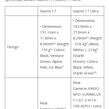
Xiaomi 17
Xiaomi 17 Ultra
• Dimensions:
• Dimensions:
162.9mm x
151.1mm x
77.6mm x
71.8mm x
8.29mm²• Weight
8.06mm²• Weight
: 218.4g² (Black,
Design
: 191g²• Colors:
White) | 219g²
Black, Venture
(Starlit
Green, Alpine
Green)• Colors:
Pink, Ice Blue³
Black, White,
Starlit Green³•
Rear
Camera• VARIO-
APO-SUMMILUX
1:1.67-2.9/14-
Rear
100 ASPH.• Leica
Camera• VARIO-