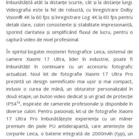
îmbunătățită atât la distanțe scurte, cât și la distanțe lungi.
Videografia este la fel de robustă, cu înregistrare Dolby
Vision® 4K la 60 fps și înregistrare Log 4K la 60 fps pentru
detalii clare, culori consistente și stabilitate impresionantă,
sporind claritatea și simplificând fluxul de lucru, pentru o
captură video de nivel profesional.
În spiritul bogatei moșteniri fotografice Leica, sistemul de
camere Xiaomi 17 Ultra, lider în industrie, poate fi
îmbunătățit în continuare cu un accesoriu fotografic
actualizat. Noul kit de fotografie Xiaomi 17 Ultra Pro
prezintă un design semnificativ mai ușor și mai compact,
inclusiv o curea de mână, un obturator personalizabil în
două etape, un buton video dedicat și un grad de protecție
IP54¹³, inspirate de camerele profesionale și disponibile în
diverse culori. Pentru pasionați, kit-ul de fotografie Xiaomi
17 Ultra Pro îmbunătățește experiența cu un mâner
premium din piele PU antiderapantă, care amintește de
corpurile Leica, o baterie integrată de 2000mAh (typ), un