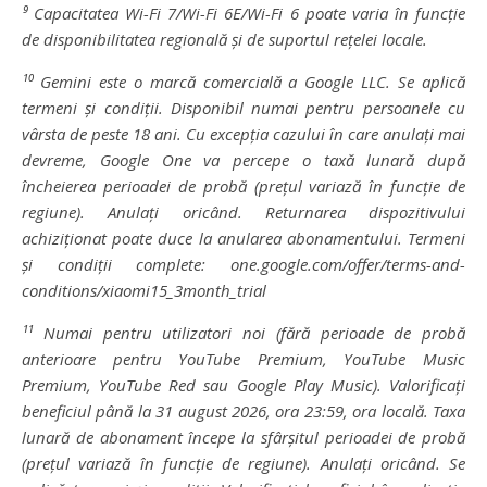
⁹ Capacitatea Wi-Fi 7/Wi-Fi 6E/Wi-Fi 6 poate varia în funcție
de disponibilitatea regională și de suportul rețelei locale.
¹⁰ Gemini este o marcă comercială a Google LLC. Se aplică
termeni și condiții. Disponibil numai pentru persoanele cu
vârsta de peste 18 ani. Cu excepția cazului în care anulați mai
devreme, Google One va percepe o taxă lunară după
încheierea perioadei de probă (prețul variază în funcție de
regiune). Anulați oricând. Returnarea dispozitivului
achiziționat poate duce la anularea abonamentului. Termeni
și condiții complete: one.google.com/offer/terms-and-
conditions/xiaomi15_3month_trial
¹¹ Numai pentru utilizatori noi (fără perioade de probă
anterioare pentru YouTube Premium, YouTube Music
Premium, YouTube Red sau Google Play Music). Valorificați
beneficiul până la 31 august 2026, ora 23:59, ora locală. Taxa
lunară de abonament începe la sfârșitul perioadei de probă
(prețul variază în funcție de regiune). Anulați oricând. Se