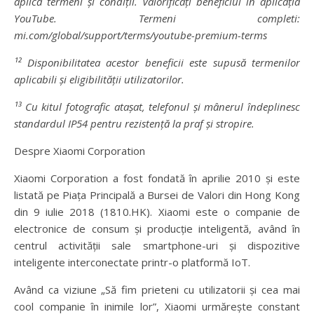
aplică termeni și condiții. Valorificați beneficiul în aplicația
YouTube. Termeni completi:
mi.com/global/support/terms/youtube-premium-terms
¹² Disponibilitatea acestor beneficii este supusă termenilor
aplicabili și eligibilității utilizatorilor.
¹³ Cu kitul fotografic atașat, telefonul și mânerul îndeplinesc
standardul IP54 pentru rezistență la praf și stropire.
Despre Xiaomi Corporation
Xiaomi Corporation a fost fondată în aprilie 2010 și este
listată pe Piața Principală a Bursei de Valori din Hong Kong
din 9 iulie 2018 (1810.HK). Xiaomi este o companie de
electronice de consum și producție inteligentă, având în
centrul activității sale smartphone-uri și dispozitive
inteligente interconectate printr-o platformă IoT.
Având ca viziune „Să fim prieteni cu utilizatorii și cea mai
cool companie în inimile lor”, Xiaomi urmărește constant