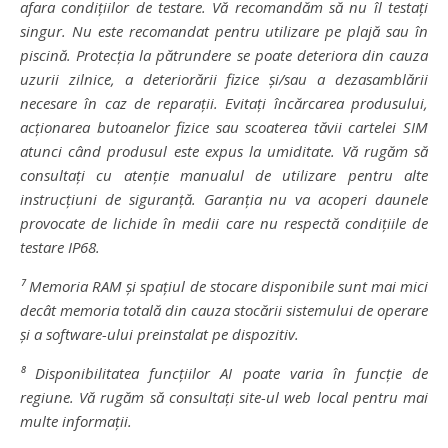
afara condițiilor de testare. Vă recomandăm să nu îl testați
singur. Nu este recomandat pentru utilizare pe plajă sau în
piscină. Protecția la pătrundere se poate deteriora din cauza
uzurii zilnice, a deteriorării fizice și/sau a dezasamblării
necesare în caz de reparații. Evitați încărcarea produsului,
acționarea butoanelor fizice sau scoaterea tăvii cartelei SIM
atunci când produsul este expus la umiditate. Vă rugăm să
consultați cu atenție manualul de utilizare pentru alte
instrucțiuni de siguranță. Garanția nu va acoperi daunele
provocate de lichide în medii care nu respectă condițiile de
testare IP68.
⁷ Memoria RAM și spațiul de stocare disponibile sunt mai mici
decât memoria totală din cauza stocării sistemului de operare
și a software-ului preinstalat pe dispozitiv.
⁸ Disponibilitatea funcțiilor AI poate varia în funcție de
regiune. Vă rugăm să consultați site-ul web local pentru mai
multe informații.