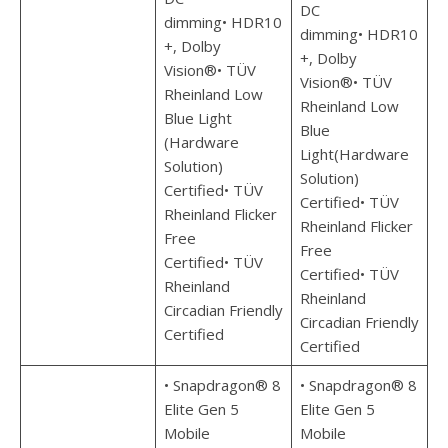
DC
dimming• HDR10
dimming• HDR10
+, Dolby
+, Dolby
Vision®• TÜV
Vision®• TÜV
Rheinland Low
Rheinland Low
Blue Light
Blue
(Hardware
Light(Hardware
Solution)
Solution)
Certified• TÜV
Certified• TÜV
Rheinland Flicker
Rheinland Flicker
Free
Free
Certified• TÜV
Certified• TÜV
Rheinland
Rheinland
Circadian Friendly
Circadian Friendly
Certified
Certified
• Snapdragon® 8
• Snapdragon® 8
Elite Gen 5
Elite Gen 5
Mobile
Mobile