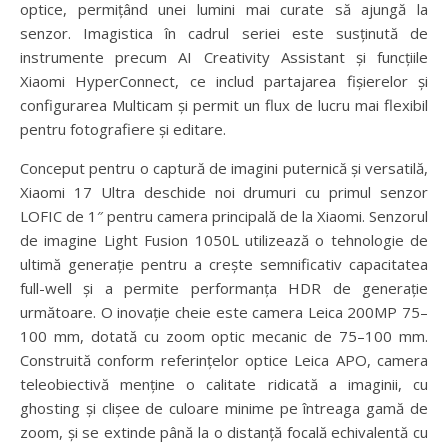
optice, permițând unei lumini mai curate să ajungă la
senzor. Imagistica în cadrul seriei este susținută de
instrumente precum AI Creativity Assistant și funcțiile
Xiaomi HyperConnect, ce includ partajarea fișierelor și
configurarea Multicam și permit un flux de lucru mai flexibil
pentru fotografiere și editare.
Conceput pentru o captură de imagini puternică și versatilă,
Xiaomi 17 Ultra deschide noi drumuri cu primul senzor
LOFIC de 1″ pentru camera principală de la Xiaomi. Senzorul
de imagine Light Fusion 1050L utilizează o tehnologie de
ultimă generație pentru a crește semnificativ capacitatea
full-well și a permite performanța HDR de generație
următoare. O inovație cheie este camera Leica 200MP 75–
100 mm, dotată cu zoom optic mecanic de 75–100 mm.
Construită conform referințelor optice Leica APO, camera
teleobiectivă menține o calitate ridicată a imaginii, cu
ghosting și clișee de culoare minime pe întreaga gamă de
zoom, și se extinde până la o distanță focală echivalentă cu