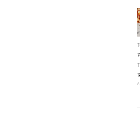
F
P
D
A