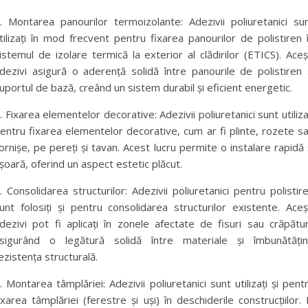
. Montarea panourilor termoizolante: Adezivii poliuretanici su
tilizați în mod frecvent pentru fixarea panourilor de polistiren 
istemul de izolare termică la exterior al clădirilor (ETICS). Aceș
dezivi asigură o aderență solidă între panourile de polistiren 
uportul de bază, creând un sistem durabil și eficient energetic.
. Fixarea elementelor decorative: Adezivii poliuretanici sunt utiliza
entru fixarea elementelor decorative, cum ar fi plinte, rozete s
ornișe, pe pereți și tavan. Acest lucru permite o instalare rapidă 
șoară, oferind un aspect estetic plăcut.
. Consolidarea structurilor: Adezivii poliuretanici pentru polistir
unt folosiți și pentru consolidarea structurilor existente. Aceș
dezivi pot fi aplicați în zonele afectate de fisuri sau crăpătur
sigurând o legătură solidă între materiale și îmbunătăți
ezistența structurală.
. Montarea tâmplăriei: Adezivii poliuretanici sunt utilizați și pent
ixarea tâmplăriei (ferestre și uși) în deschiderile construcțiilor. 