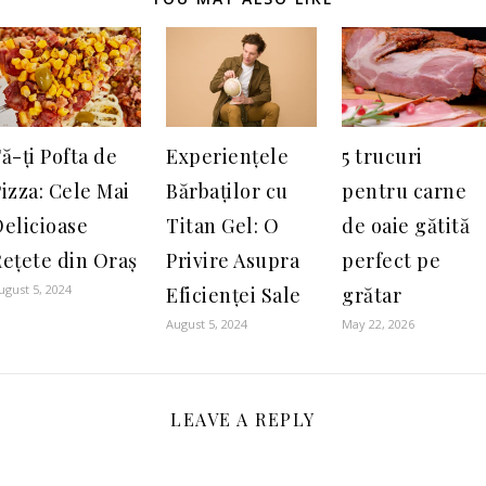
ă-ți Pofta de
Experiențele
5 trucuri
izza: Cele Mai
Bărbaților cu
pentru carne
elicioase
Titan Gel: O
de oaie gătită
Rețete din Oraș
Privire Asupra
perfect pe
ugust 5, 2024
Eficienței Sale
grătar
August 5, 2024
May 22, 2026
LEAVE A REPLY