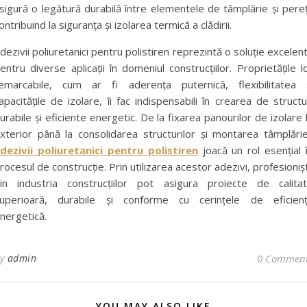
sigură o legătură durabilă între elementele de tâmplărie și pereț
ontribuind la siguranța și izolarea termică a clădirii.
dezivii poliuretanici pentru polistiren reprezintă o soluție excelen
entru diverse aplicații în domeniul construcțiilor. Proprietățile l
emarcabile, cum ar fi aderența puternică, flexibilitatea 
apacitățile de izolare, îi fac indispensabili în crearea de structu
urabile și eficiente energetic. De la fixarea panourilor de izolare 
xterior până la consolidarea structurilor și montarea tâmplărie
dezivii poliuretanici pentru polistiren
joacă un rol esențial 
rocesul de construcție. Prin utilizarea acestor adezivi, profesionișt
in industria construcțiilor pot asigura proiecte de calita
uperioară, durabile și conforme cu cerințele de eficien
nergetică.
By
admin
0 Commen
YOU MAY ALSO LIKE