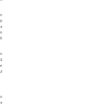
 o
și
za
în
fi
en
că
de
ul
ru
va