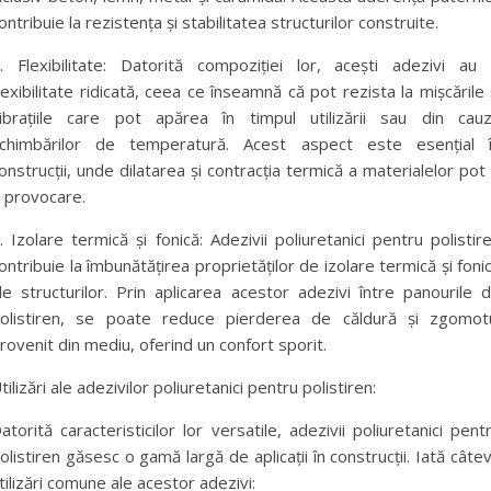
ontribuie la rezistența și stabilitatea structurilor construite.
. Flexibilitate: Datorită compoziției lor, acești adezivi au
lexibilitate ridicată, ceea ce înseamnă că pot rezista la mișcările 
ibrațiile care pot apărea în timpul utilizării sau din cau
chimbărilor de temperatură. Acest aspect este esențial 
onstrucții, unde dilatarea și contracția termică a materialelor pot 
 provocare.
. Izolare termică și fonică: Adezivii poliuretanici pentru polistir
ontribuie la îmbunătățirea proprietăților de izolare termică și foni
le structurilor. Prin aplicarea acestor adezivi între panourile 
olistiren, se poate reduce pierderea de căldură și zgomot
rovenit din mediu, oferind un confort sporit.
tilizări ale adezivilor poliuretanici pentru polistiren:
atorită caracteristicilor lor versatile, adezivii poliuretanici pent
olistiren găsesc o gamă largă de aplicații în construcții. Iată câte
tilizări comune ale acestor adezivi: