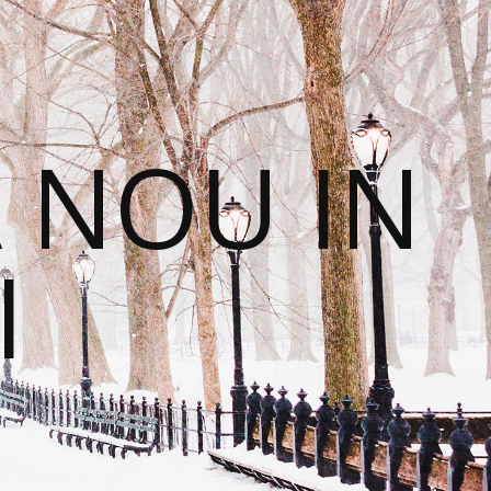
 NOU IN
I