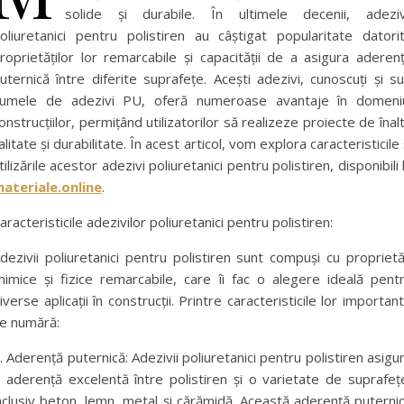
solide și durabile. În ultimele decenii, adeziv
oliuretanici pentru polistiren au câștigat popularitate datori
roprietăților lor remarcabile și capacității de a asigura aderen
uternică între diferite suprafețe. Acești adezivi, cunoscuți și s
umele de adezivi PU, oferă numeroase avantaje în domeni
onstrucțiilor, permițând utilizatorilor să realizeze proiecte de înal
alitate și durabilitate. În acest articol, vom explora caracteristicile 
tilizările acestor adezivi poliuretanici pentru polistiren, disponibili 
ateriale.online
.
aracteristicile adezivilor poliuretanici pentru polistiren:
dezivii poliuretanici pentru polistiren sunt compuși cu proprietă
himice și fizice remarcabile, care îi fac o alegere ideală pent
iverse aplicații în construcții. Printre caracteristicile lor importan
e numără:
. Aderență puternică: Adezivii poliuretanici pentru polistiren asigu
 aderență excelentă între polistiren și o varietate de suprafeț
nclusiv beton, lemn, metal și cărămidă. Această aderență puterni