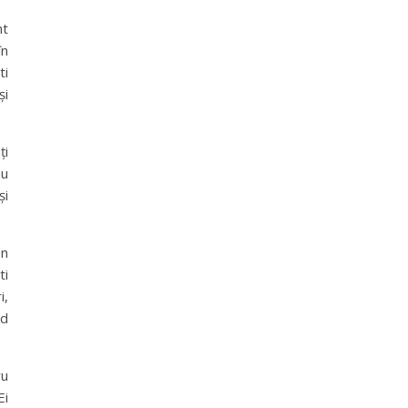
nt
în
ti
și
ți
au
și
en
ti
i,
nd
ru
Ei