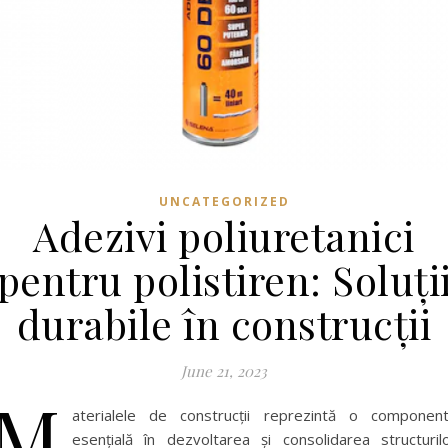
UNCATEGORIZED
Adezivi poliuretanici
pentru polistiren: Soluți
durabile în construcții
June 21, 2023
M
aterialele de construcții reprezintă o componen
esențială în dezvoltarea și consolidarea structuril