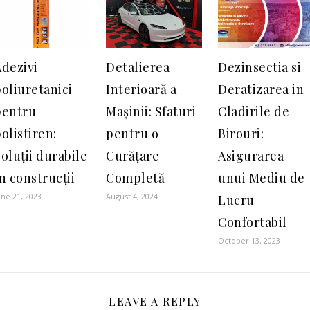
Adezivi
Detalierea
Dezinsectia si
oliuretanici
Interioară a
Deratizarea in
pentru
Mașinii: Sfaturi
Cladirile de
olistiren:
pentru o
Birouri:
oluții durabile
Curățare
Asigurarea
n construcții
Completă
unui Mediu de
une 21, 2023
August 4, 2024
Lucru
Confortabil
October 13, 2023
LEAVE A REPLY