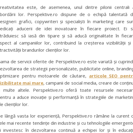
reativitatea este, de asemenea, unul dintre pilonii centrali 
bordării lor. Perspektive.ro dispune de o echipă talentată 
esigneri grafici, copywriteri și specialiști în marketing care su
edicați aducerii de idei inovatoare în fiecare proiect. Ei 
trăduiesc să iasă din tipare și să aducă originalitate în fieca
spect al campaniilor lor, contribuind la creșterea vizibilității și
tractivității brandurilor clienților lor.
ama de servicii oferite de Perspektive.ro este variată și cuprin
ezvoltarea de strategii personalizate, publicitate online, brandin
ptimizare pentru motoarele de căutare,
articole
SEO
pentr
izibilitate mai mare
, campanii de social media, creare de conțin
i multe altele. Perspektive.ro oferă toate resursele necesa
entru a aduce inovație și performanță în strategiile de marketi
le clienților lor.
e lângă vasta lor experiență, Perspektive.ro rămâne la curent 
ele mai recente tendințe din industrie și cu tehnologiile emergent
i investesc în dezvoltarea continuă a echipei lor și în educaț