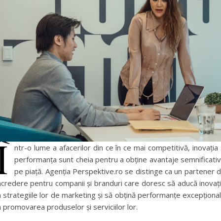
Î
ntr-o lume a afacerilor din ce în ce mai competitivă, inovația 
performanța sunt cheia pentru a obține avantaje semnificati
pe piață. Agenția Perspektive.ro se distinge ca un partener 
ncredere pentru companii și branduri care doresc să aducă inovaț
n strategiile lor de marketing și să obțină performanțe excepționa
n promovarea produselor și serviciilor lor.