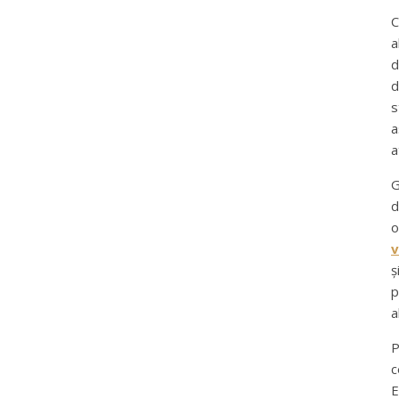
C
a
d
d
s
a
a
G
d
o
v
ș
p
a
P
c
E