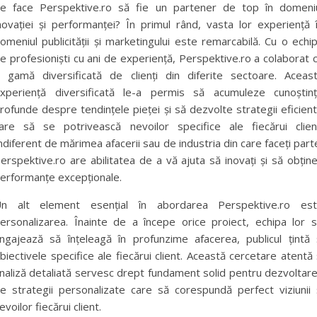
e face Perspektive.ro să fie un partener de top în domeni
novației și performanței? În primul rând, vasta lor experiență 
omeniul publicității și marketingului este remarcabilă. Cu o echi
e profesioniști cu ani de experiență, Perspektive.ro a colaborat 
 gamă diversificată de clienți din diferite sectoare. Aceas
xperiență diversificată le-a permis să acumuleze cunoștin
rofunde despre tendințele pieței și să dezvolte strategii eficien
are să se potrivească nevoilor specifice ale fiecărui clien
ndiferent de mărimea afacerii sau de industria din care faceți part
erspektive.ro are abilitatea de a vă ajuta să inovați și să obține
erformanțe excepționale.
n alt element esențial în abordarea Perspektive.ro es
ersonalizarea. Înainte de a începe orice proiect, echipa lor 
ngajează să înțeleagă în profunzime afacerea, publicul țintă 
biectivele specifice ale fiecărui client. Această cercetare atentă 
naliză detaliată servesc drept fundament solid pentru dezvoltar
e strategii personalizate care să corespundă perfect viziunii 
evoilor fiecărui client.