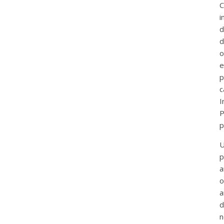
C
i
d
d
o
e
p
c
I
P
p
U
p
a
o
a
d
n