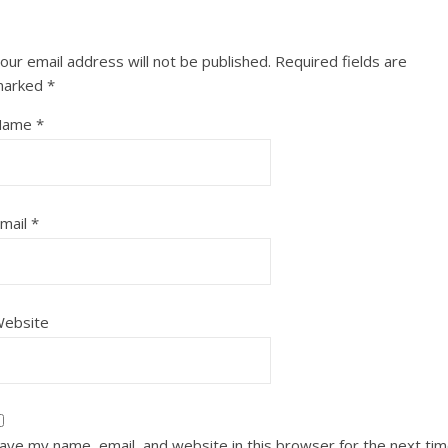
our email address will not be published.
Required fields are
marked
*
Name
*
mail
*
ebsite
ave my name, email, and website in this browser for the next ti