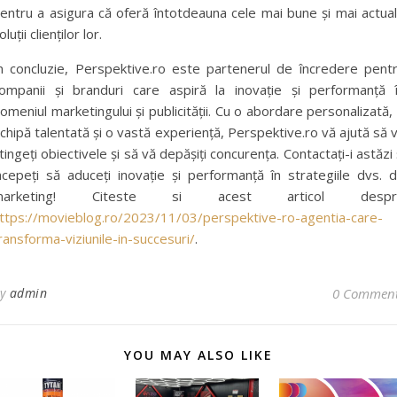
entru a asigura că oferă întotdeauna cele mai bune și mai actua
oluții clienților lor.
n concluzie, Perspektive.ro este partenerul de încredere pent
ompanii și branduri care aspiră la inovație și performanță 
omeniul marketingului și publicității. Cu o abordare personalizată,
chipă talentată și o vastă experiență, Perspektive.ro vă ajută să 
tingeți obiectivele și să vă depășiți concurența. Contactați-i astăzi 
ncepeți să aduceți inovație și performanță în strategiile dvs. 
marketing! Citeste si acest articol despr
ttps://movieblog.ro/2023/11/03/perspektive-ro-agentia-care-
ransforma-viziunile-in-succesuri/
.
By
admin
0 Commen
YOU MAY ALSO LIKE