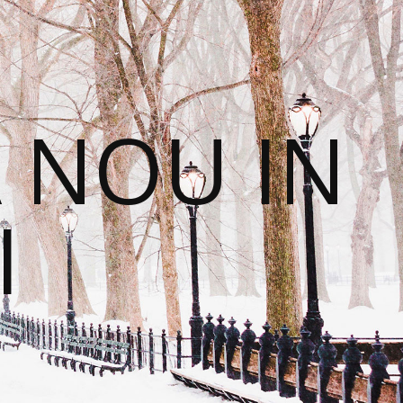
 NOU IN
I