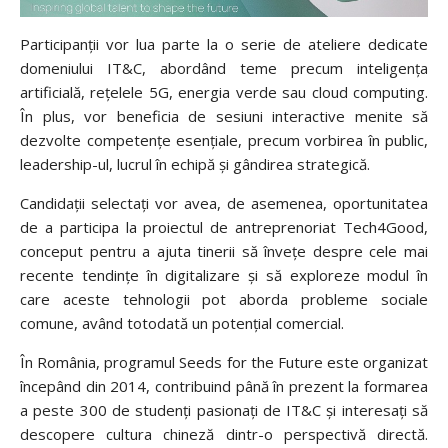
Participanții vor lua parte la o serie de ateliere dedicate
domeniului IT&C, abordând teme precum inteligența
artificială, rețelele 5G, energia verde sau cloud computing.
În plus, vor beneficia de sesiuni interactive menite să
dezvolte competențe esențiale, precum vorbirea în public,
leadership-ul, lucrul în echipă și gândirea strategică.
Candidații selectați vor avea, de asemenea, oportunitatea
de a participa la proiectul de antreprenoriat Tech4Good,
conceput pentru a ajuta tinerii să învețe despre cele mai
recente tendințe în digitalizare și să exploreze modul în
care aceste tehnologii pot aborda probleme sociale
comune, având totodată un potențial comercial.
În România, programul Seeds for the Future este organizat
începând din 2014, contribuind până în prezent la formarea
a peste 300 de studenți pasionați de IT&C și interesați să
descopere cultura chineză dintr-o perspectivă directă.