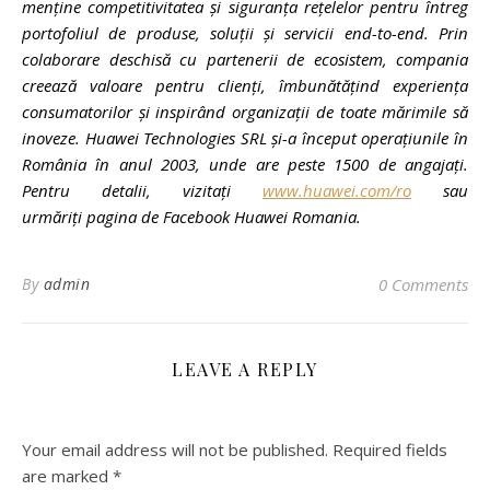
menține competitivitatea și siguranța rețelelor pentru întreg
portofoliul de produse, soluții și servicii end-to-end. Prin
colaborare deschisă cu partenerii de ecosistem, compania
creează valoare pentru clienți, îmbunătățind experiența
consumatorilor și inspirând organizații de toate mărimile să
inoveze. Huawei Technologies SRL și-a început operațiunile în
România în anul 2003, unde are peste 1500 de angajați.
Pentru detalii, vizitați
www.huawei.com/ro
sau
urmăriți pagina de Facebook Huawei Romania.
By
admin
0 Comments
LEAVE A REPLY
Your email address will not be published.
Required fields
are marked
*