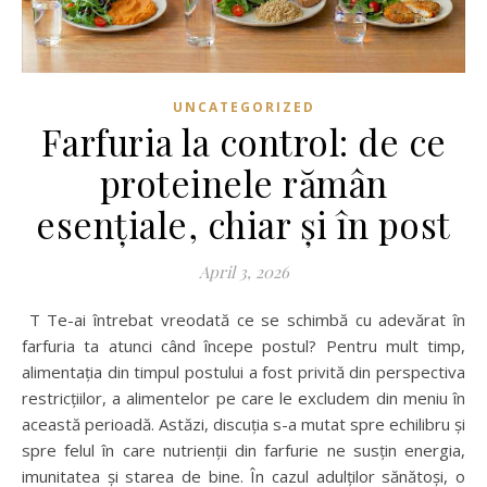
UNCATEGORIZED
Farfuria la control: de ce
proteinele rămân
esențiale, chiar și în post
April 3, 2026
T Te-ai întrebat vreodată ce se schimbă cu adevărat în
farfuria ta atunci când începe postul? Pentru mult timp,
alimentația din timpul postului a fost privită din perspectiva
restricțiilor, a alimentelor pe care le excludem din meniu în
această perioadă. Astăzi, discuția s-a mutat spre echilibru și
spre felul în care nutrienții din farfurie ne susțin energia,
imunitatea și starea de bine. În cazul adulților sănătoși, o