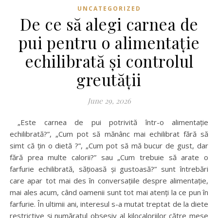
UNCATEGORIZED
De ce să alegi carnea de
pui pentru o alimentație
echilibrată și controlul
greutății
June 29, 2026
„Este carnea de pui potrivită într-o alimentație
echilibrată?”, „Cum pot să mănânc mai echilibrat fără să
simt că țin o dietă ?”, „Cum pot să mă bucur de gust, dar
fără prea multe calorii?” sau „Cum trebuie să arate o
farfurie echilibrată, sățioasă și gustoasă?” sunt întrebări
care apar tot mai des în conversațiile despre alimentație,
mai ales acum, când oamenii sunt tot mai atenți la ce pun în
farfurie. În ultimii ani, interesul s-a mutat treptat de la diete
restrictive și număratul obsesiv al kilocaloriilor către mese