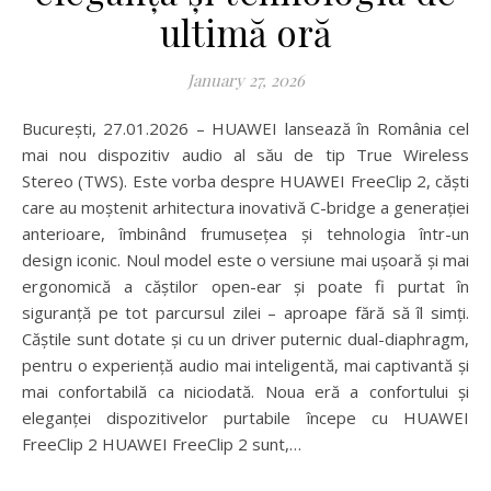
ultimă oră
January 27, 2026
București, 27.01.2026 – HUAWEI lansează în România cel
mai nou dispozitiv audio al său de tip True Wireless
Stereo (TWS). Este vorba despre HUAWEI FreeClip 2, căști
care au moștenit arhitectura inovativă C-bridge a generației
anterioare, îmbinând frumusețea și tehnologia într-un
design iconic. Noul model este o versiune mai ușoară și mai
ergonomică a căștilor open-ear și poate fi purtat în
siguranță pe tot parcursul zilei – aproape fără să îl simți.
Căștile sunt dotate și cu un driver puternic dual-diaphragm,
pentru o experiență audio mai inteligentă, mai captivantă și
mai confortabilă ca niciodată. Noua eră a confortului și
eleganței dispozitivelor purtabile începe cu HUAWEI
FreeClip 2 HUAWEI FreeClip 2 sunt,…