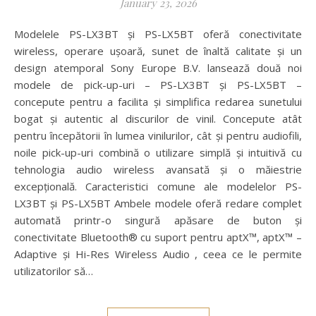
January 23, 2026
Modelele PS-LX3BT și PS-LX5BT oferă conectivitate
wireless, operare ușoară, sunet de înaltă calitate și un
design atemporal Sony Europe B.V. lansează două noi
modele de pick-up-uri – PS-LX3BT și PS-LX5BT –
concepute pentru a facilita și simplifica redarea sunetului
bogat și autentic al discurilor de vinil. Concepute atât
pentru începătorii în lumea vinilurilor, cât și pentru audiofili,
noile pick-up-uri combină o utilizare simplă și intuitivă cu
tehnologia audio wireless avansată și o măiestrie
excepțională. Caracteristici comune ale modelelor PS-
LX3BT și PS-LX5BT Ambele modele oferă redare complet
automată printr-o singură apăsare de buton și
conectivitate Bluetooth® cu suport pentru aptX™, aptX™ –
Adaptive și Hi-Res Wireless Audio , ceea ce le permite
utilizatorilor să…