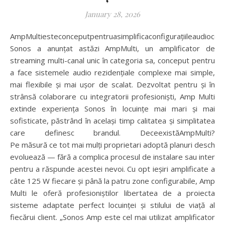
January 28, 2026
AmpMultiesteconceputpentruasimplificaconfigurațiileaudiocomplexeșiaoferiinstalărimairapideși maiinteligente.
Sonos a anunțat astăzi AmpMulti, un amplificator de
streaming multi-canal unic în categoria sa, conceput pentru
a face sistemele audio rezidențiale complexe mai simple,
mai flexibile și mai ușor de scalat. Dezvoltat pentru și în
strânsă colaborare cu integratorii profesioniști, Amp Multi
extinde experiența Sonos în locuințe mai mari și mai
sofisticate, păstrând în același timp calitatea și simplitatea
care definesc brandul. DeceexistăAmpMulti?
Pe măsură ce tot mai mulți proprietari adoptă planuri deschise 
evoluează — fără a complica procesul de instalare sau interacți
pentru a răspunde acestei nevoi. Cu opt ieșiri amplificate a
câte 125 W fiecare și până la patru zone configurabile, Amp
Multi le oferă profesioniștilor libertatea de a proiecta
sisteme adaptate perfect locuinței și stilului de viață al
fiecărui client. „Sonos Amp este cel mai utilizat amplificator