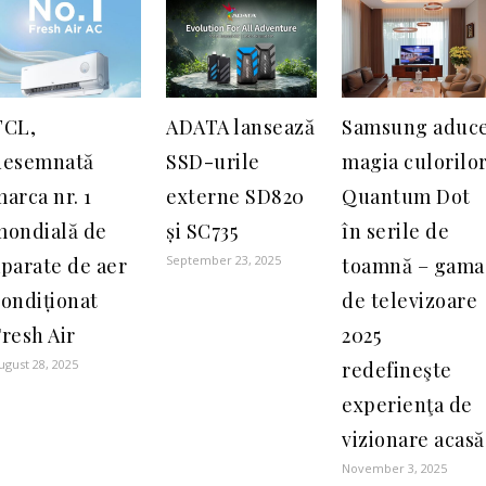
TCL,
ADATA lansează
Samsung aduc
desemnată
SSD-urile
magia culorilo
arca nr. 1
externe SD820
Quantum Dot
mondială de
și SC735
în serile de
September 23, 2025
parate de aer
toamnă – gama
condiționat
de televizoare
resh Air
2025
ugust 28, 2025
redefineşte
experienţa de
vizionare acasă
November 3, 2025