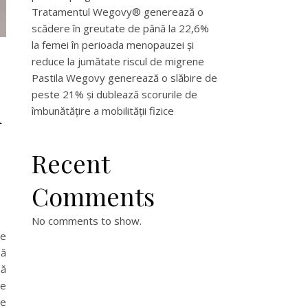
Tratamentul Wegovy® generează o
scădere în greutate de până la 22,6%
la femei în perioada menopauzei și
reduce la jumătate riscul de migrene
Pastila Wegovy generează o slăbire de
peste 21% și dublează scorurile de
i
îmbunătățire a mobilității fizice
Recent
Comments
No comments to show.
pe
să
să
ie
de