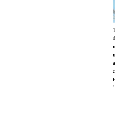
m
a
F
A