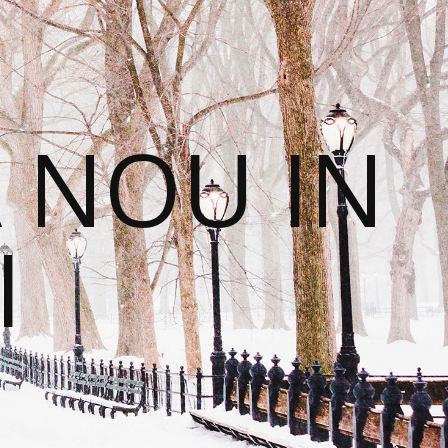
 NOU IN
I