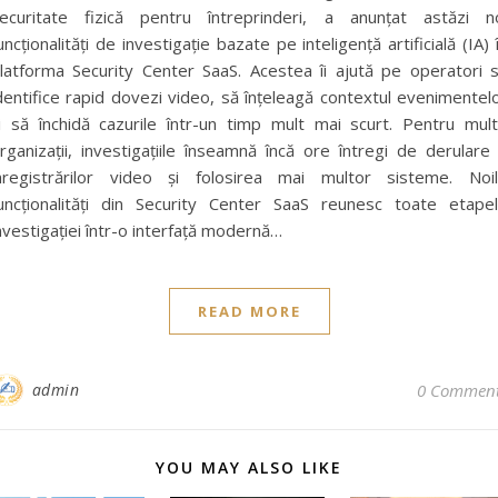
ecuritate fizică pentru întreprinderi, a anunțat astăzi n
uncționalități de investigație bazate pe inteligență artificială (IA) 
latforma Security Center SaaS. Acestea îi ajută pe operatori 
dentifice rapid dovezi video, să înțeleagă contextul evenimentel
i să închidă cazurile într-un timp mult mai scurt. Pentru mul
rganizații, investigațiile înseamnă încă ore întregi de derulare
nregistrărilor video și folosirea mai multor sisteme. Noi
uncționalități din Security Center SaaS reunesc toate etape
nvestigației într-o interfață modernă…
READ MORE
admin
0 Commen
YOU MAY ALSO LIKE