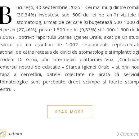
B
ucurești, 30 septembrie 2025 – Cei mai mulți dintre româ
(30,34%) investesc sub 500 de lei pe an în vizitele 
stomatolog, urmați de cei care își bugetează 500-1000 
ei pe an (27,46%), peste 1.500 de lei (9,83%) și 1.000-1.500 de l
8,65%) , potrivit raportului Starea Igienei Orale, axat pe un stud
ealizat pe un eșantion de 1.002 respondenți, reprezentat
ațional, de către rețeaua de clinici de stomatologie și implantolog
rodent Dr Gruia, prin intermediul platformei iVox. „Continu
emersul nostru de educație – Starea Igienei Orale – și, prin no
tapă a cercetării, datele colectate ne arată că servicii
tomatologice sunt percepute drept scumpe și foarte scum
entru…
READ MORE
admin
0 Commen