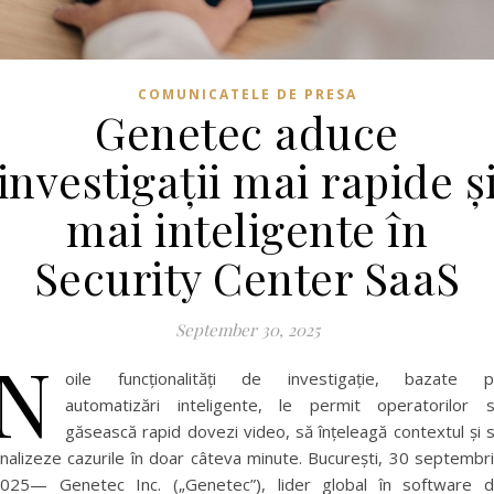
COMUNICATELE DE PRESA
Genetec aduce
investigații mai rapide ș
mai inteligente în
Security Center SaaS
September 30, 2025
N
oile funcționalități de investigație, bazate 
automatizări inteligente, le permit operatorilor 
găsească rapid dovezi video, să înțeleagă contextul și 
inalizeze cazurile în doar câteva minute. București, 30 septembr
025— Genetec Inc. („Genetec”), lider global în software 