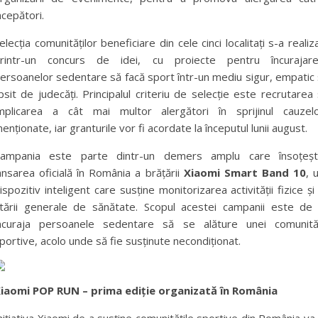
ncepători.
elecția comunităților beneficiare din cele cinci localitați s-a realiz
rintr-un concurs de idei, cu proiecte pentru încurajar
ersoanelor sedentare să facă sport într-un mediu sigur, empatic 
ipsit de judecăți. Principalul criteriu de selecție este recrutarea 
mplicarea a cât mai multor alergători în sprijinul cauzel
enționate, iar granturile vor fi acordate la începutul lunii august.
ampania este parte dintr-un demers amplu care însoțeș
ansarea oficială în România a brățării
Xiaomi Smart Band 10
, 
ispozitiv inteligent care susține monitorizarea activității fizice și
tării generale de sănătate. Scopul acestei campanii este de
ncuraja persoanele sedentare să se alăture unei comunită
portive, acolo unde să fie susținute necondiționat.
iaomi POP RUN – prima ediție organizată în România
nițiativa Xiaomi de a susține comunitățile sportive din România va 