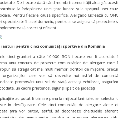
ocietate. De fiecare dată când membrii comunității aleargă, aceșt
ontribuie la îndeplinirea unei ținte lunare și la sprijinul unei cau
ociale. Pentru fiecare cauză specifică, Alergado lucrează cu ON
ri specializate în acel domeniu, pentru a se asigura că proiectele 
mplementează corect și eficient.
ranturi pentru cinci comunități sportive din România
ele cinci granturi a câte 10.000 RON fiecare vor fi acordate 
rma unui concurs de proiecte comunităților de alergare care î
ropun să atragă cât mai mulți membri doritori de mișcare, prec
i organizațiilor care vor să dezvolte noi astfel de comunită
edicate promovării unui stil de viață activ și echilibrat, asigurân
otodată, un cadru prietenos, sigur și lipsit de judecăți.
plicațiile au putut fi trimise pana la mijlocul lunii iulie, iar selecția l
ste în desfășurare. Cele cinci comunități de alergare alese d
oata țara vor putea, astfel, să deconteze cheltuielile aferen
rganizării de evenimente, pentru a promova alergarea căt