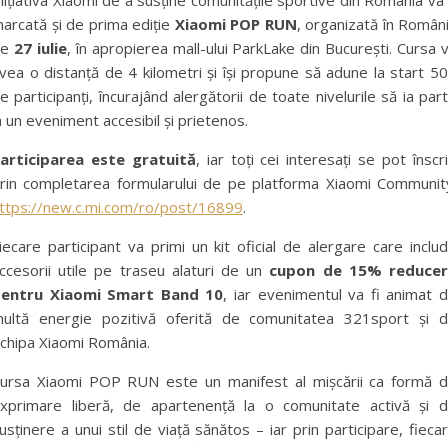
arcată și de prima ediție
Xiaomi POP RUN
, organizată în Român
pe
27 iulie
, în apropierea mall-ului ParkLake din București. Cursa 
vea o distanță de 4 kilometri și își propune să adune la start 5
e participanți, încurajând alergătorii de toate nivelurile să ia par
a un eveniment accesibil și prietenos.
articiparea este gratuită
, iar toți cei interesați se pot înscr
rin completarea formularului de pe platforma Xiaomi Communit
ttps://new.c.mi.com/ro/post/16899
.
iecare participant va primi un kit oficial de alergare care inclu
ccesorii utile pe traseu alaturi de un
cupon de 15% reduce
entru Xiaomi Smart Band 10
, iar evenimentul va fi animat 
ultă energie pozitivă oferită de comunitatea 321sport și 
chipa Xiaomi România.
ursa Xiaomi POP RUN este un manifest al mișcării ca formă 
xprimare liberă, de apartenență la o comunitate activă și 
usținere a unui stil de viață sănătos – iar prin participare, fieca