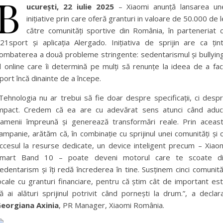
B
ucurești, 22 iulie 2025
– Xiaomi anunță lansarea un
inițiative prin care oferă granturi in valoare de 50.000 de l
către comunități sportive din România, în parteneriat 
21sport și aplicația Alergado. Inițiativa de sprijin are ca țin
ombaterea a două probleme stringente: sedentarismul și bullyin
l online care îi determină pe mulți să renunțe la ideea de a fa
port încă dinainte de a începe.
Tehnologia nu ar trebui să fie doar despre specificații, ci desp
mpact. Credem că ea are cu adevărat sens atunci când adu
amenii împreună și generează transformări reale. Prin aceas
ampanie, arătăm că, în combinație cu sprijinul unei comunități și 
ccesul la resurse dedicate, un device inteligent precum – Xiao
mart Band 10 – poate deveni motorul care te scoate d
edentarism și îți redă încrederea în tine. Susținem cinci comunită
ocale cu granturi financiare, pentru că știm cât de important es
ă ai alături sprijinul potrivit când pornești la drum.”, a declar
eorgiana Axinia
, PR Manager, Xiaomi România.