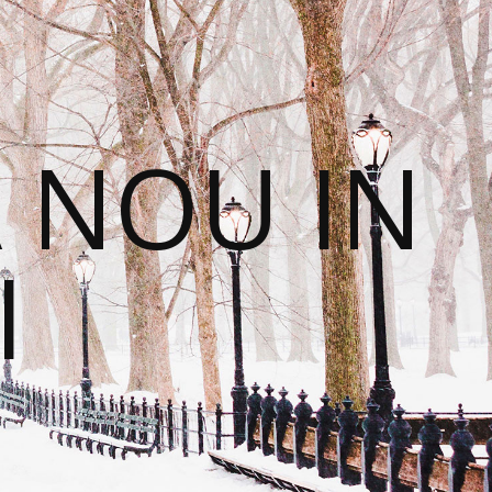
 NOU IN
I