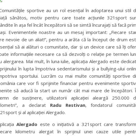
Comunitățile sportive au un rol esențial în adoptarea unui stil 
iață sănătos, motiv pentru care toate acțiunile 321sport su
ândite în așa fel încât începătorii să se simtă încurajați să facă prim
ași. Evenimentele noastre au un mesaj important: „Fiecare sta
re nevoie de un aliat!”, pentru a arăta că la început de drum es
sențial să ai alături o comunitate, dar și un device care să îți ofe
oate informațiile necesare ca să dezvolți o relație pe termen lu
u alergarea. Mai mult, în luna iulie, aplicația Alergado este dedica
prijinului în lupta împotriva sedentarismului și a bullying-ului onli
mpotriva sportului. Lucrăm cu mai multe comunități sportive d
omânia care vor fi sprijinite financiar pentru evenimente sporti
enite să aducă la start un număr cât mai mare de începători. 
emn de susținere, utilizatorii aplicației aleargă 250.000 
ilometri”, a declarat
Radu Restivan
, fondatorul comunităț
21sport și al aplicației Alergado.
plicația
Alergado
este o inițiativă a 321sport care transfor
iecare kilometru alergat în sprijinul unei cauze utile pent