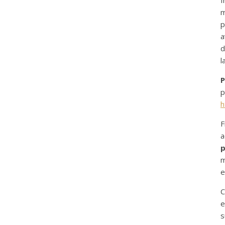
m
a
d
l
P
p
h
F
a
p
m
e
C
e
s