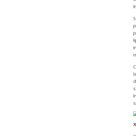
î
S
p
p
l
i
m
C
l
d
s
î
s
X
I