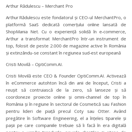
Arthur Rădulescu – Merchant Pro
Arthur Rădulescu este fondatorul și CEO-ul MerchantPro, o
platformă SaaS dedicată comerțului online lansată de
ShopMania Net. Cu o experiență solidă în e‑commerce,
Arthur a transformat MerchantPro într-un instrument de
top, folosit de peste 2.000 de magazine active în România
și extinzându-se constant în regiunea sud‑est europeană
Cristi Movilă – OptiComm.AI.
Cristi Movilă este CEO & Founder OptiComm.AI. Activează
în eCommerce autohton încă din anii de început, Cristi a
reușit să contruiască de la zero, să lanseze și să
coordoneze proiecte online și omni-channel de top în
România și în regiune în sectorul de Cosmetică sau Fashion
pentru lideri de piață precul Coty sau Otter. Având
pregătire în Software Engineering, el a înțeles tiparele și
pașii pe care companiile trebuie să îi facă în era digitală