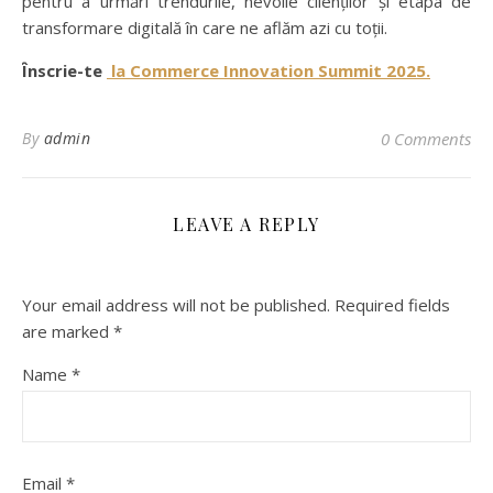
pentru a urmări trendurile, nevoile clienților și etapa de
transformare digitală în care ne aflăm azi cu toții.
Înscrie-te
la Commerce Innovation Summit 2025.
By
admin
0 Comments
LEAVE A REPLY
Your email address will not be published.
Required fields
are marked
*
Name
*
Email
*