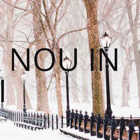
 NOU IN
I