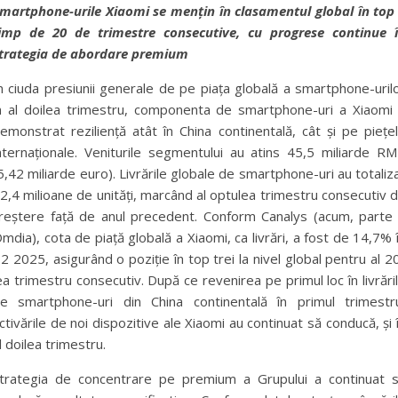
martphone-urile Xiaomi se mențin în clasamentul global în top
imp de 20 de trimestre consecutive, cu progrese continue 
trategia de abordare premium
n ciuda presiunii generale de pe piața globală a smartphone-uril
n al doilea trimestru, componenta de smartphone-uri a Xiaomi
emonstrat reziliență atât în China continentală, cât și pe piețe
nternaționale. Veniturile segmentului au atins 45,5 miliarde R
5,42 miliarde euro). Livrările globale de smartphone-uri au totaliz
2,4 milioane de unități, marcând al optulea trimestru consecutiv 
reștere față de anul precedent. Conform Canalys (acum, parte
mdia), cota de piață globală a Xiaomi, ca livrări, a fost de 14,7% 
2 2025, asigurând o poziție în top trei la nivel global pentru al 2
ea trimestru consecutiv. După ce revenirea pe primul loc în livrări
e smartphone-uri din China continentală în primul trimestr
ctivările de noi dispozitive ale Xiaomi au continuat să conducă, și 
l doilea trimestru.
trategia de concentrare pe premium a Grupului a continuat 