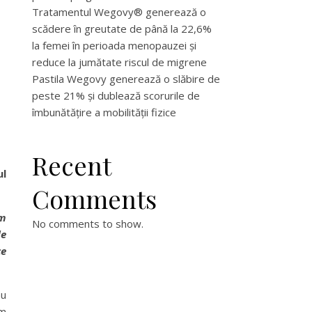
Tratamentul Wegovy® generează o
scădere în greutate de până la 22,6%
la femei în perioada menopauzei și
reduce la jumătate riscul de migrene
Pastila Wegovy generează o slăbire de
peste 21% și dublează scorurile de
îmbunătățire a mobilității fizice
Recent
ul
Comments
m
No comments to show.
de
ce
au
um