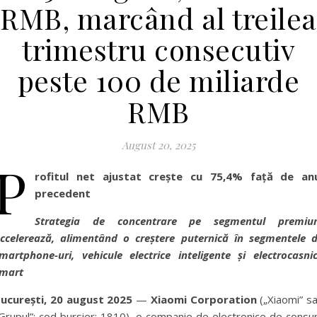
RMB, marcând al treilea
trimestru consecutiv
peste 100 de miliarde
RMB
August 20, 2025
P
rofitul net ajustat crește cu 75,4% față de an
precedent
Strategia de concentrare pe segmentul premiu
ccelerează, alimentând o creștere puternică în segmentele 
martphone-uri, vehicule electrice inteligente și electrocasni
mart
ucurești, 20 august 2025
—
Xiaomi Corporation
(„Xiaomi” s
Grupul”; cod bursier: 1810), o companie de electronice de cons