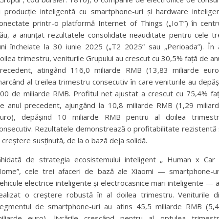
i producție inteligentă cu smartphone-uri și hardware intelige
onectate printr-o platformă Internet of Things („IoT”) în centr
ău, a anunțat rezultatele consolidate neauditate pentru cele tr
uni încheiate la 30 iunie 2025 („T2 2025” sau „Perioada”). În 
oilea trimestru, veniturile Grupului au crescut cu 30,5% față de an
recedent, atingând 116,0 miliarde RMB (13,83 miliarde euro
arcând al treilea trimestru consecutiv în care veniturile au depăș
00 de miliarde RMB. Profitul net ajustat a crescut cu 75,4% fa
e anul precedent, ajungând la 10,8 miliarde RMB (1,29 miliar
uro), depășind 10 miliarde RMB pentru al doilea trimest
onsecutiv. Rezultatele demonstrează o profitabilitate rezistentă 
 creștere susținută, de la o bază deja solidă.
hidată de strategia ecosistemului inteligent „ Human x Car
ome”, cele trei afaceri de bază ale Xiaomi — smartphone-ur
ehicule electrice inteligente și electrocasnice mari inteligente — 
ealizat o creștere robustă în al doilea trimestru. Veniturile d
egmentul de smartphone-uri au atins 45,5 miliarde RMB (5,
iliarde euro), livrările crescând pentru al optulea trimest