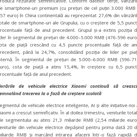
roducă rezultate semnificative. Conform datelor terțe, vânzări
e smartphone-uri premium (cu prețuri de cel puțin 3.000 RMB
57 euro) în China continentală au reprezentat 27,6% din vânzări
otale de smartphone-uri ale Grupului, cu o creștere de 5,5 punc
rocentuale față de anul precedent. Grupul și-a extins poziția 
ider în segmentul de prețuri de 4.000–5.000 RMB (476-596 euro
ota de piață crescând cu 4,5 puncte procentuale față de an
recedent, până la 24,7%, consolidând poziția de lider pe pia
nternă. În segmentul de prețuri de 5.000–6.000 RMB (596-7
uro), cota de piață a atins 15,4%, în creștere cu 6,5 punc
rocentuale față de anul precedent.
ivrările de vehicule electrice Xiaomi continuă să creasc
emnalând trecerea la o fază de creștere scalată
egmentul de vehicule electrice inteligente, AI și alte inițiative noi 
iaomi a crescut semnificativ. În al doilea trimestru, veniturile tota
le segmentului au atins 21,3 miliarde RMB (2,54 miliarde euro
eniturile din vehicule electrice depășind pentru prima dată 20 
iliarde RMB și marcând intrarea afacerii într-o fază rapidă 