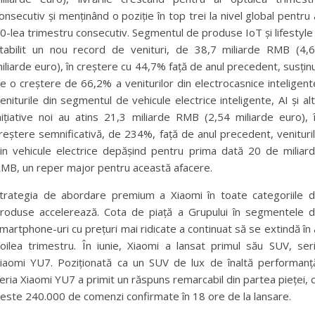
onsecutiv și menținând o poziție în top trei la nivel global pentru 
0-lea trimestru consecutiv. Segmentul de produse IoT și lifestyle
tabilit un nou record de venituri, de 38,7 miliarde RMB (4,
iliarde euro), în creștere cu 44,7% față de anul precedent, susțin
e o creștere de 66,2% a veniturilor din electrocasnice inteligent
eniturile din segmentul de vehicule electrice inteligente, AI și al
nițiative noi au atins 21,3 miliarde RMB (2,54 miliarde euro), 
reștere semnificativă, de 234%, față de anul precedent, venituri
in vehicule electrice depășind pentru prima dată 20 de miliar
MB, un reper major pentru această afacere.
trategia de abordare premium a Xiaomi în toate categoriile 
roduse accelerează. Cota de piață a Grupului în segmentele 
martphone-uri cu prețuri mai ridicate a continuat să se extindă în 
oilea trimestru. În iunie, Xiaomi a lansat primul său SUV, ser
iaomi YU7. Poziționată ca un SUV de lux de înaltă performanț
eria Xiaomi YU7 a primit un răspuns remarcabil din partea pieței, 
este 240.000 de comenzi confirmate în 18 ore de la lansare.