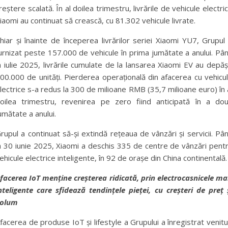
reștere scalată. În al doilea trimestru, livrările de vehicule electri
iaomi au continuat să crească, cu 81.302 vehicule livrate.
hiar și înainte de începerea livrărilor seriei Xiaomi YU7, Grupul
urnizat peste 157.000 de vehicule în prima jumătate a anului. Pâ
n iulie 2025, livrările cumulate de la lansarea Xiaomi EV au depăș
00.000 de unități. Pierderea operațională din afacerea cu vehicu
lectrice s-a redus la 300 de milioane RMB (35,7 milioane euro) în 
oilea trimestru, revenirea pe zero fiind anticipată în a do
umătate a anului.
rupul a continuat să-și extindă rețeaua de vânzări și servicii. Pâ
a 30 iunie 2025, Xiaomi a deschis 335 de centre de vânzări pent
ehicule electrice inteligente, în 92 de orașe din China continentală.
facerea IoT menține creșterea ridicată, prin electrocasnicele ma
nteligente care sfidează tendințele pieței, cu creșteri de preț 
olum
facerea de produse IoT și lifestyle a Grupului a înregistrat venitu