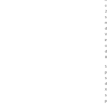
c
2
s
m
d
V
i
c
d
R
S
p
s
d
X
s
p