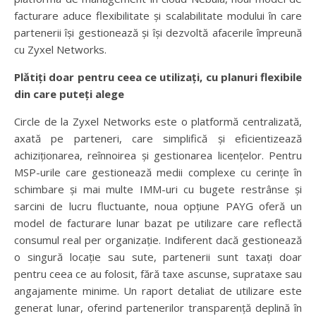
facturare aduce flexibilitate și scalabilitate modului în care
partenerii își gestionează și își dezvoltă afacerile împreună
cu Zyxel Networks.
Plătiți doar pentru ceea ce utilizați, cu planuri flexibile
din care puteți alege
Circle de la Zyxel Networks este o platformă centralizată,
axată pe parteneri, care simplifică și eficientizează
achiziționarea, reînnoirea și gestionarea licențelor. Pentru
MSP-urile care gestionează medii complexe cu cerințe în
schimbare și mai multe IMM-uri cu bugete restrânse și
sarcini de lucru fluctuante, noua opțiune PAYG oferă un
model de facturare lunar bazat pe utilizare care reflectă
consumul real per organizație. Indiferent dacă gestionează
o singură locație sau sute, partenerii sunt taxați doar
pentru ceea ce au folosit, fără taxe ascunse, suprataxe sau
angajamente minime. Un raport detaliat de utilizare este
generat lunar, oferind partenerilor transparență deplină în