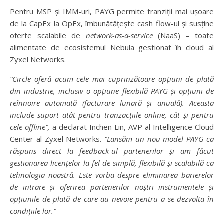
Pentru MSP și IMM-uri, PAYG permite tranziții mai ușoare
de la CapEx la OpEx, îmbunătățește cash flow-ul și susține
oferte scalabile de
network-as-a-service
(NaaS) – toate
alimentate de ecosistemul Nebula gestionat în cloud al
Zyxel Networks.
“Circle oferă acum cele mai cuprinzătoare opțiuni de plată
din industrie, inclusiv o opțiune flexibilă PAYG și opțiuni de
reînnoire automată (facturare lunară și anuală). Aceasta
include suport atât pentru tranzacțiile online, cât și pentru
cele offline”,
a declarat Inchen Lin, AVP al Intelligence Cloud
Center al Zyxel Networks.
“Lansăm un nou model PAYG ca
răspuns direct la feedback-ul partenerilor și am făcut
gestionarea licențelor la fel de simplă, flexibilă și scalabilă ca
tehnologia noastră. Este vorba despre eliminarea barierelor
de intrare și oferirea partenerilor noștri instrumentele și
opțiunile de plată de care au nevoie pentru a se dezvolta în
condițiile lor.”