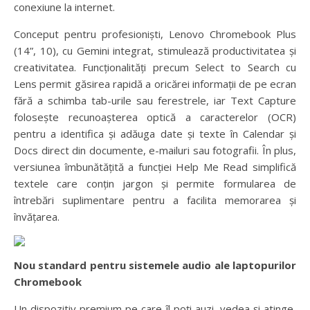
conexiune la internet.
Conceput pentru profesioniști, Lenovo Chromebook Plus
(14”, 10), cu Gemini integrat, stimulează productivitatea și
creativitatea. Funcționalități precum Select to Search cu
Lens permit găsirea rapidă a oricărei informații de pe ecran
fără a schimba tab-urile sau ferestrele, iar Text Capture
folosește recunoașterea optică a caracterelor (OCR)
pentru a identifica și adăuga date și texte în Calendar și
Docs direct din documente, e-mailuri sau fotografii. În plus,
versiunea îmbunătățită a funcției Help Me Read simplifică
textele care conțin jargon și permite formularea de
întrebări suplimentare pentru a facilita memorarea și
învățarea.
Nou standard pentru sistemele audio ale laptopurilor
Chromebook
Un dispozitiv premium pe care îl poți auzi, vedea și atinge,