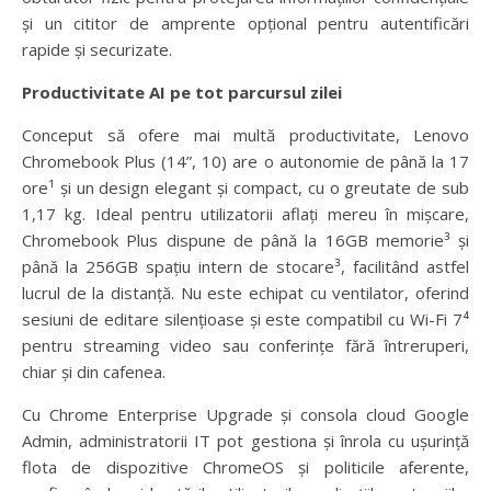
și un cititor de amprente opțional pentru autentificări
rapide și securizate.
Productivitate AI pe tot parcursul zilei
Conceput să ofere mai multă productivitate, Lenovo
Chromebook Plus (14”, 10) are o autonomie de până la 17
ore¹ și un design elegant și compact, cu o greutate de sub
1,17 kg. Ideal pentru utilizatorii aflați mereu în mișcare,
Chromebook Plus dispune de până la 16GB memorie³ și
până la 256GB spațiu intern de stocare³, facilitând astfel
lucrul de la distanță. Nu este echipat cu ventilator, oferind
sesiuni de editare silențioase și este compatibil cu Wi-Fi 7⁴
pentru streaming video sau conferințe fără întreruperi,
chiar și din cafenea.
Cu Chrome Enterprise Upgrade și consola cloud Google
Admin, administratorii IT pot gestiona și înrola cu ușurință
flota de dispozitive ChromeOS și politicile aferente,