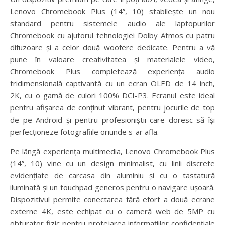
Lenovo Chromebook Plus (14”, 10) stabilește un nou
standard pentru sistemele audio ale laptopurilor
Chromebook cu ajutorul tehnologiei Dolby Atmos cu patru
difuzoare și a celor două woofere dedicate. Pentru a vă
pune în valoare creativitatea și materialele video,
Chromebook Plus completează experiența audio
tridimensională captivantă cu un ecran OLED de 14 inch,
2K, cu o gamă de culori 100% DCI-P3. Ecranul este ideal
pentru afișarea de conținut vibrant, pentru jocurile de top
de pe Android și pentru profesioniștii care doresc să își
perfecționeze fotografiile oriunde s-ar afla.
Pe lângă experiența multimedia, Lenovo Chromebook Plus
(14”, 10) vine cu un design minimalist, cu linii discrete
evidențiate de carcasa din aluminiu și cu o tastatură
iluminată și un touchpad generos pentru o navigare ușoară.
Dispozitivul permite conectarea fără efort a două ecrane
externe 4K, este echipat cu o cameră web de 5MP cu
obturator fizic pentru protejarea informațiilor confidențiale