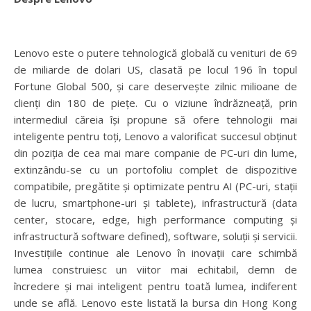
Lenovo este o putere tehnologică globală cu venituri de 69
de miliarde de dolari US, clasată pe locul 196 în topul
Fortune Global 500, și care deservește zilnic milioane de
clienți din 180 de piețe. Cu o viziune îndrăzneață, prin
intermediul căreia își propune să ofere tehnologii mai
inteligente pentru toți, Lenovo a valorificat succesul obținut
din poziția de cea mai mare companie de PC-uri din lume,
extinzându-se cu un portofoliu complet de dispozitive
compatibile, pregătite și optimizate pentru AI (PC-uri, stații
de lucru, smartphone-uri și tablete), infrastructură (data
center, stocare, edge, high performance computing și
infrastructură software defined), software, soluții și servicii.
Investițiile continue ale Lenovo în inovații care schimbă
lumea construiesc un viitor mai echitabil, demn de
încredere și mai inteligent pentru toată lumea, indiferent
unde se află. Lenovo este listată la bursa din Hong Kong