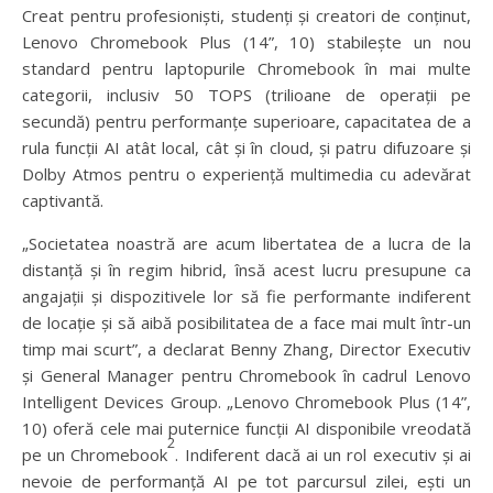
Creat pentru profesioniști, studenți și creatori de conținut,
Lenovo Chromebook Plus (14”, 10) stabilește un nou
standard pentru laptopurile Chromebook în mai multe
categorii, inclusiv 50 TOPS (trilioane de operații pe
secundă) pentru performanțe superioare, capacitatea de a
rula funcții AI atât local, cât și în cloud, și patru difuzoare și
Dolby Atmos pentru o experiență multimedia cu adevărat
captivantă.
„Societatea noastră are acum libertatea de a lucra de la
distanță și în regim hibrid, însă acest lucru presupune ca
angajații și dispozitivele lor să fie performante indiferent
de locație și să aibă posibilitatea de a face mai mult într-un
timp mai scurt”, a declarat Benny Zhang, Director Executiv
și General Manager pentru Chromebook în cadrul Lenovo
Intelligent Devices Group. „Lenovo Chromebook Plus (14”,
10) oferă cele mai puternice funcții AI disponibile vreodată
2
pe un Chromebook
. Indiferent dacă ai un rol executiv și ai
nevoie de performanță AI pe tot parcursul zilei, ești un