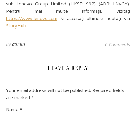
sub Lenovo Group Limited (HKSE: 992) (ADR: LNVGY).
Pentru mai multe informații, vizitați
https://www.lenovo.com
și accesați ultimele noutăți via
StoryHub
.
By
admin
0 Comments
LEAVE A REPLY
Your email address will not be published.
Required fields
are marked
*
Name
*