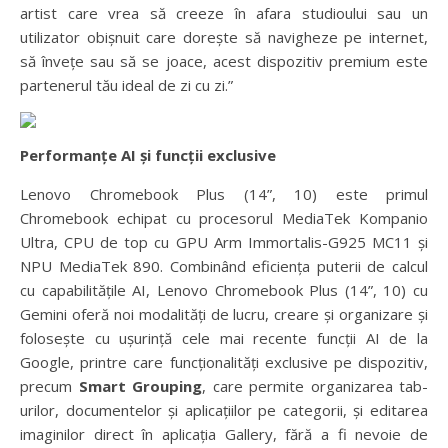
artist care vrea să creeze în afara studioului sau un
utilizator obișnuit care dorește să navigheze pe internet,
să învețe sau să se joace, acest dispozitiv premium este
partenerul tău ideal de zi cu zi.”
Performanțe AI și funcții exclusive
Lenovo Chromebook Plus (14”, 10) este primul
Chromebook echipat cu procesorul MediaTek Kompanio
Ultra, CPU de top cu GPU Arm Immortalis-G925 MC11 și
NPU MediaTek 890. Combinând eficiența puterii de calcul
cu capabilitățile AI, Lenovo Chromebook Plus (14”, 10) cu
Gemini oferă noi modalități de lucru, creare și organizare și
folosește cu ușurință cele mai recente funcții AI de la
Google, printre care funcționalități exclusive pe dispozitiv,
precum
Smart Grouping
, care permite organizarea tab-
urilor, documentelor și aplicațiilor pe categorii, și editarea
imaginilor direct în aplicația Gallery, fără a fi nevoie de