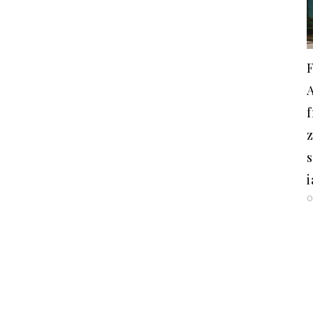
A
i
O