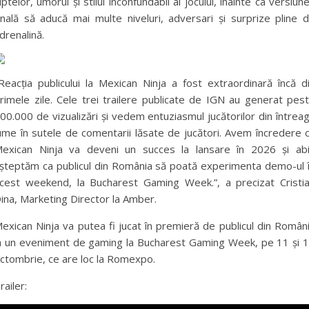
uptelor, umorul și stilul inconfundabil al jocului, înainte ca versiun
inală să aducă mai multe niveluri, adversari și surprize pline 
drenalină.
Reacția publicului la Mexican Ninja a fost extraordinară încă d
rimele zile. Cele trei trailere publicate de IGN au generat pes
00.000 de vizualizări și vedem entuziasmul jucătorilor din întrea
ume în sutele de comentarii lăsate de jucători. Avem încredere 
exican Ninja va deveni un succes la lansare în 2026 și ab
șteptăm ca publicul din România să poată experimenta demo-ul 
cest weekend, la Bucharest Gaming Week.”, a precizat Cristi
ina, Marketing Director la Amber.
exican Ninja va putea fi jucat în premieră de publicul din Român
a un eveniment de gaming la Bucharest Gaming Week, pe 11 și 
ctombrie, ce are loc la Romexpo.
railer: