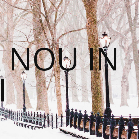
 NOU IN
I