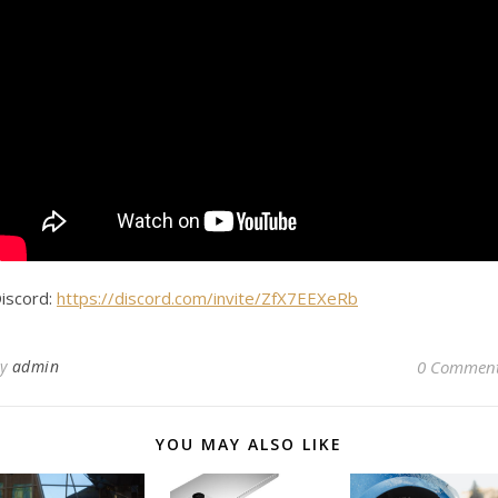
iscord:
https://discord.com/invite/ZfX7EEXeRb
By
admin
0 Commen
YOU MAY ALSO LIKE