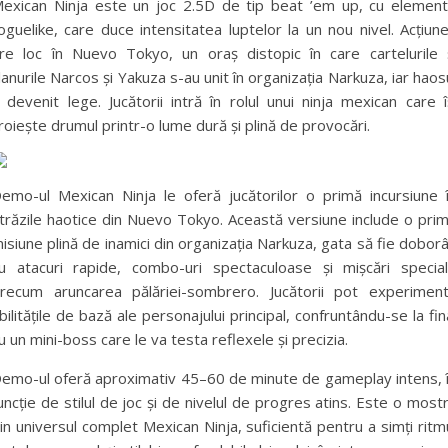
exican Ninja este un joc 2.5D de tip beat ’em up, cu elemen
oguelike, care duce intensitatea luptelor la un nou nivel. Acțiun
re loc în Nuevo Tokyo, un oraș distopic în care cartelurile 
lanurile Narcos și Yakuza s-au unit în organizația Narkuza, iar haos
 devenit lege. Jucătorii intră în rolul unui ninja mexican care î
roiește drumul printr-o lume dură și plină de provocări.
emo-ul Mexican Ninja le oferă jucătorilor o primă incursiune 
trăzile haotice din Nuevo Tokyo. Această versiune include o pri
isiune plină de inamici din organizația Narkuza, gata să fie doborâ
u atacuri rapide, combo-uri spectaculoase și mișcări specia
recum aruncarea pălăriei-sombrero. Jucătorii pot experimen
bilitățile de bază ale personajului principal, confruntându-se la fin
u un mini-boss care le va testa reflexele și precizia.
emo-ul oferă aproximativ 45–60 de minute de gameplay intens, 
uncție de stilul de joc și de nivelul de progres atins. Este o most
in universul complet Mexican Ninja, suficientă pentru a simți ritm