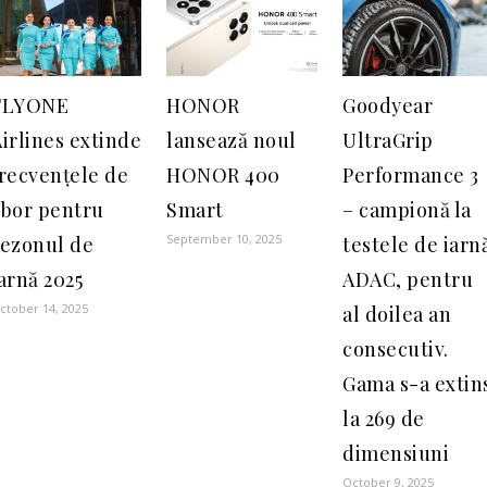
FLYONE
HONOR
Goodyear
irlines extinde
lansează noul
UltraGrip
frecvențele de
HONOR 400
Performance 3
zbor pentru
Smart
– campionă la
September 10, 2025
sezonul de
testele de iarn
arnă 2025
ADAC, pentru
ctober 14, 2025
al doilea an
consecutiv.
Gama s-a extin
la 269 de
dimensiuni
October 9, 2025