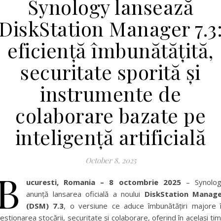
Synology lansează
DiskStation Manager 7.3
eficiență îmbunătățită,
securitate sporită și
instrumente de
colaborare bazate pe
inteligență artificială
October 8, 2025
B
ucuresti, Romania – 8 octombrie 2025
– Synolog
anunță lansarea oficială a noului
DiskStation Manag
(DSM) 7.3
, o versiune ce aduce îmbunătățiri majore 
estionarea stocării, securitate și colaborare, oferind în același ti