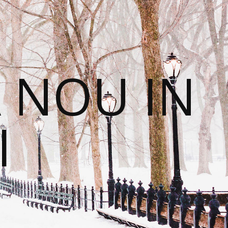
 NOU IN
I