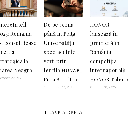
EnergIntell
De pe scenă
HONOR
2025: Romania
până în Piața
lansează în
si consolideaza
Universității:
premieră în
ozitia
spectacolele
România
trategica la
verii prin
competiția
Marea Neagra
lentila HUAWEI
internațională
ctober 27, 2025
Pura 80 Ultra
HONOR Talent
September 11, 2025
October 10, 2025
LEAVE A REPLY