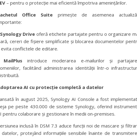
EV
– pentru o protecție mai eficientă împotriva amenințărilor.
achetul Office Suite
primește de asemenea actualiză
mportante:
 Synology Drive
oferă etichete partajate pentru o organizare m
lară, cereri de fișiere simplificate și blocarea documentelor pent
 evita conflictele de editare.
 MailPlus
introduce moderarea e-mailurilor și partajar
omeniilor, facilitând administrarea identității într-o infrastructu
istribuită.
doptarea AI cu protecție completă a datelor
ansată în august 2025, Synology AI Console a fost implementa
eja pe peste 430.000 de sisteme Synology, oferind instrumen
I pentru colaborare și gestionare în medii on-premises.
ersiunea inclusă în DSM 7.3 aduce funcții noi de mascare și filtra
 datelor, protejând informațiile sensibile înainte de transmiter