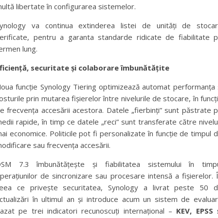
ultă libertate în configurarea sistemelor.
ynology va continua extinderea listei de unități de stoca
erificate, pentru a garanta standarde ridicate de fiabilitate 
ermen lung.
ficiență, securitate și colaborare îmbunătățite
oua funcție Synology Tiering optimizează automat performanța 
osturile prin mutarea fișierelor între nivelurile de stocare, în funcț
e frecvența accesării acestora. Datele „fierbinți” sunt păstrate 
edii rapide, în timp ce datele „reci” sunt transferate către nivelu
ai economice. Politicile pot fi personalizate în funcție de timpul 
odificare sau frecvența accesării.
SM 7.3 îmbunătățește și fiabilitatea sistemului în timp
perațiunilor de sincronizare sau procesare intensă a fișierelor. 
eea ce privește securitatea, Synology a livrat peste 50 
ctualizări în ultimul an și introduce acum un sistem de evalua
azat pe trei indicatori recunoscuți internațional –
KEV, EPSS 