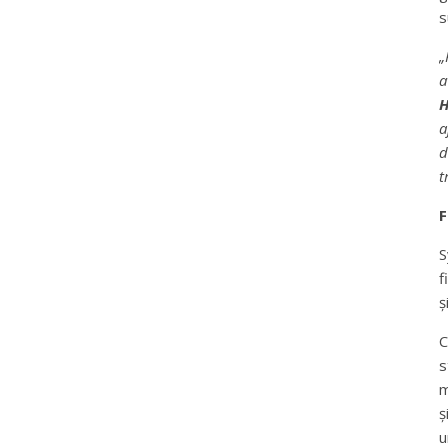
s
„
a
H
a
d
t
F
S
f
ș
C
s
m
ș
u