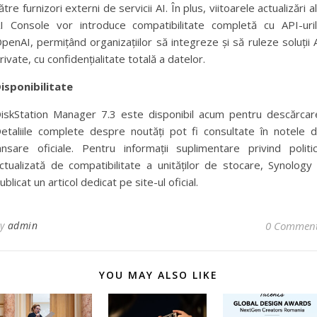
ătre furnizori externi de servicii AI. În plus, viitoarele actualizări a
I Console vor introduce compatibilitate completă cu API-uri
penAI, permițând organizațiilor să integreze și să ruleze soluții 
rivate, cu confidențialitate totală a datelor.
isponibilitate
iskStation Manager 7.3 este disponibil acum pentru descărcar
etaliile complete despre noutăți pot fi consultate în notele 
ansare oficiale. Pentru informații suplimentare privind politi
ctualizată de compatibilitate a unităților de stocare, Synology
ublicat un articol dedicat pe site-ul oficial.
By
admin
0 Commen
YOU MAY ALSO LIKE