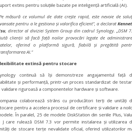
uport extins pentru soluțiile bazate pe inteligență artificială (AI).
Pe măsură ce volumul de date crește rapid, este nevoie de soluț
vansate pentru a le gestiona și valorifica eficient”, a declarat
Kenne
su
, director al diviziei System Group din cadrul Synology. „DSM 7
jută clienții să facă față noilor provocări legate de administrar
atelor, oferind o platformă sigură, fiabilă și pregătită pent
ransformarea AI.”
lexibilitate extinsă pentru stocare
ynology continuă să își demonstreze angajamentul față 
iabilitate și performanță, printr-un proces standardizat de testa
i validare riguroasă a componentelor hardware și software.
ompania colaborează strâns cu producători terți de unități 
tocare pentru a accelera procesul de certificare și validare a noil
odele. În paralel, 25 de modele DiskStation din seriile Plus, Val
i J care rulează DSM 7.3 vor permite instalarea și utilizarea 
nități de stocare terțe nevalidate oficial, oferind utilizatorilor m