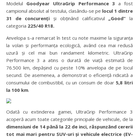
Modelul
Goodyear UltraGrip Performance 3
a fost
campionul absolut al testului, clasându-se pe
locul 1 dintre
31 de concurenți
și obținând calificativul
„Good”
la
categoria
225/40 R18.
Anvelopa s-a remarcat în test cu note maxime la siguranța
la volan și performanța ecologică, având cea mai redusă
uzură și cel mai bun randament kilometric. UltraGrip
Performance 3 a atins o durată de viață estimată de
76.500 km, depășind cu peste 10% anvelopa de pe locul
secund. De asemenea, a demonstrat o eficiență ridicată a
consumului de combustibil, cu un consum de doar
5,8 litri
la 100 km
.
Odată cu extinderea gamei, UltraGrip Performance 3
acoperă acum toate categoriile principale de vehicule, de la
dimensiuni de 14 până la 22 de inci, răspunzând cererii
tot mai mari pentru SUV-uri și vehicule electrice (EV-