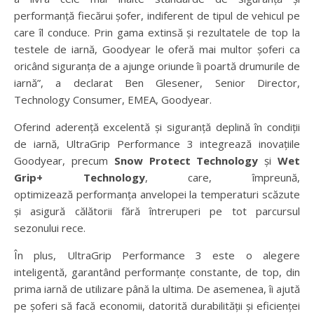
performanță fiecărui șofer, indiferent de tipul de vehicul pe
care îl conduce. Prin gama extinsă și rezultatele de top la
testele de iarnă, Goodyear le oferă mai multor șoferi ca
oricând siguranța de a ajunge oriunde îi poartă drumurile de
iarnă”, a declarat Ben Glesener, Senior Director,
Technology Consumer, EMEA, Goodyear.
Oferind aderență excelentă și siguranță deplină în condiții
de iarnă, UltraGrip Performance 3 integrează inovațiile
Goodyear, precum
Snow Protect Technology
și
Wet
Grip+ Technology
, care, împreună,
optimizează performanța anvelopei la temperaturi scăzute
și asigură călătorii fără întreruperi pe tot parcursul
sezonului rece.
În plus, UltraGrip Performance 3 este o alegere
inteligentă, garantând performanțe constante, de top, din
prima iarnă de utilizare până la ultima. De asemenea, îi ajută
pe șoferi să facă economii, datorită durabilității și eficienței