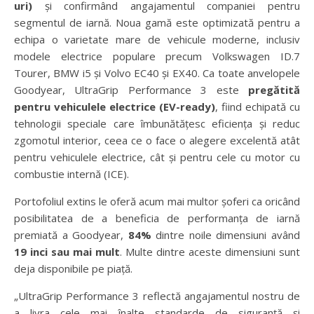
uri)
și confirmând angajamentul companiei pentru
segmentul de iarnă. Noua gamă este optimizată pentru a
echipa o varietate mare de vehicule moderne, inclusiv
modele electrice populare precum Volkswagen ID.7
Tourer, BMW i5 și Volvo EC40 și EX40. Ca toate anvelopele
Goodyear, UltraGrip Performance 3 este
pregătită
pentru vehiculele electrice (EV-ready)
, fiind echipată cu
tehnologii speciale care îmbunătățesc eficiența și reduc
zgomotul interior, ceea ce o face o alegere excelentă atât
pentru vehiculele electrice, cât și pentru cele cu motor cu
combustie internă (ICE).
Portofoliul extins le oferă acum mai multor șoferi ca oricând
posibilitatea de a beneficia de performanța de iarnă
premiată a Goodyear,
84%
dintre noile dimensiuni având
19 inci sau mai mult
. Multe dintre aceste dimensiuni sunt
deja disponibile pe piață.
„UltraGrip Performance 3 reflectă angajamentul nostru de
a livra cele mai înalte standarde de siguranță și