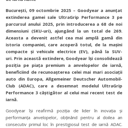
București, 09 octombrie 2025 – Goodyear a anunțat
extinderea gamei sale UltraGrip Performance 3 pe
parcursul anului 2025, prin introducerea a 68 de noi
dimensiuni (SKU-uri), ajungând la un total de 269.
Aceasta a devenit astfel cea mai amplă gamă din
istoria companiei, care acoperă totul, de la mașini
compacte și vehicule electrice (EV), până la SUV-
uri.
Prin această extindere, Goodyear își consolidează
poziția pe piața premium a anvelopelor de iarnă,
beneficiind de recunoașterea celei mai mari asociații
auto din Europa, Allgemeiner Deutscher Automobil-
Club (ADAC), care a desemnat modelul UltraGrip
Performance 3 câștigător al celui mai recent test de
iarnă.
Goodyear își reafirmă poziția de lider în inovația și
performanța anvelopelor, obținând pentru al doilea an
consecutiv primul loc în prestigiosul test de iarnă ADAC.