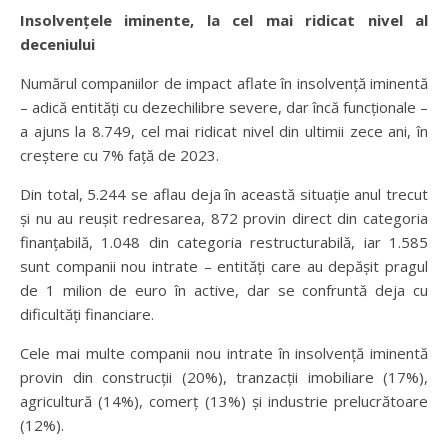
Insolvențele iminente, la cel mai ridicat nivel al
deceniului
Numărul companiilor de impact aflate în insolvență iminentă
– adică entități cu dezechilibre severe, dar încă funcționale –
a ajuns la 8.749, cel mai ridicat nivel din ultimii zece ani, în
creștere cu 7% față de 2023.
Din total, 5.244 se aflau deja în această situație anul trecut
și nu au reușit redresarea, 872 provin direct din categoria
finanțabilă, 1.048 din categoria restructurabilă, iar 1.585
sunt companii nou intrate – entități care au depășit pragul
de 1 milion de euro în active, dar se confruntă deja cu
dificultăți financiare.
Cele mai multe companii nou intrate în insolvență iminentă
provin din construcții (20%), tranzacții imobiliare (17%),
agricultură (14%), comerț (13%) și industrie prelucrătoare
(12%).