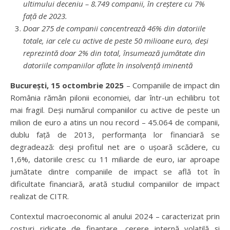
ultimului deceniu – 8.749 companii, în creștere cu 7%
față de 2023.
Doar 275 de companii concentrează 46% din datoriile
totale, iar cele cu active de peste 50 milioane euro, deși
reprezintă doar 2% din total, însumează jumătate din
datoriile companiilor aflate în insolvență iminentă
București, 15 octombrie 2025
– Companiile de impact din
România rămân pilonii economiei, dar într-un echilibru tot
mai fragil. Deși numărul companiilor cu active de peste un
milion de euro a atins un nou record – 45.064 de companii,
dublu față de 2013, performanța lor financiară se
degradează: deși profitul net are o ușoară scădere, cu
1,6%, datoriile cresc cu 11 miliarde de euro, iar aproape
jumătate dintre companiile de impact se află tot în
dificultate financiară, arată studiul companiilor de impact
realizat de CITR.
Contextul macroeconomic al anului 2024 – caracterizat prin
costuri ridicate de finanțare, cerere internă volatilă și