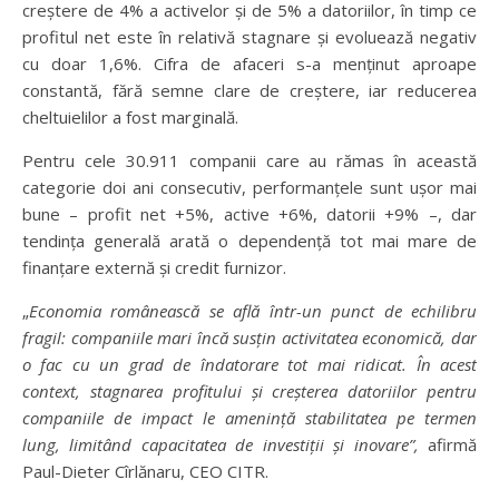
creștere de 4% a activelor și de 5% a datoriilor, în timp ce
profitul net este în relativă stagnare și evoluează negativ
cu doar 1,6%. Cifra de afaceri s-a menținut aproape
constantă, fără semne clare de creștere, iar reducerea
cheltuielilor a fost marginală.
Pentru cele 30.911 companii care au rămas în această
categorie doi ani consecutiv, performanțele sunt ușor mai
bune – profit net +5%, active +6%, datorii +9% –, dar
tendința generală arată o dependență tot mai mare de
finanțare externă și credit furnizor.
„
Economia românească se află într-un punct de echilibru
fragil: companiile mari încă susțin activitatea economică, dar
o fac cu un grad de îndatorare tot mai ridicat. În acest
context, stagnarea profitului și creșterea datoriilor pentru
companiile de impact le amenință stabilitatea pe termen
lung, limitând capacitatea de investiții și inovare”,
afirmă
Paul-Dieter Cîrlănaru, CEO CITR.