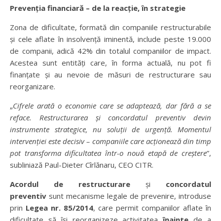
Prevenția financiară – de la reacție, în strategie
Zona de dificultate, formată din companiile restructurabile
și cele aflate în insolvență iminentă, include peste 19.000
de companii, adică 42% din totalul companiilor de impact.
Acestea sunt entități care, în forma actuală, nu pot fi
finanțate și au nevoie de măsuri de restructurare sau
reorganizare.
„
Cifrele arată o economie care se adaptează, dar fără a se
reface. Restructurarea și concordatul preventiv devin
instrumente strategice, nu soluții de urgență. Momentul
intervenției este decisiv – companiile care acționează din timp
pot transforma dificultatea într-o nouă etapă de creștere
”,
subliniază Paul-Dieter Cîrlănaru, CEO CITR.
Acordul de restructurare
și
concordatul
preventiv
sunt mecanisme legale de prevenire, introduse
prin
Legea nr. 85/2014
, care permit companiilor aflate în
dificultate să își reorganizeze activitatea
înainte
de a