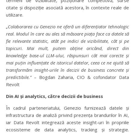
termeni de vizibilitate, poziționare competitivă, surse
citate și dispoziție asociată acestora, în contexte reale de
utilizare.
„Colaborarea cu Genezio ne oferă un diferențiator tehnologic
real. Modul în care au ales să măsoare piața face ca datele să
fie relevante statistic, atât pe indici de vizibilitate, cât și pe
topicuri. Mai mult, putem obține oricând, direct din
knowledge base-ul LLM-ului, răspunsuri cât mai corecte și
mai puțin influențate de istoricul datelor, ceea ce ne ajută să
transformăm insight-urile în decizii de business concrete și
predictibile.”
– Bogdan Zaharia, CIO & cofondator Data
Revolt
Din AI și analytics, către decizii de business
În cadrul parteneriatului, Genezio furnizează datele și
infrastructura de analiză privind prezența brandurilor în AI,
iar Data Revolt integrează aceste insight-uri în propriile
ecosisteme de data analytics, tracking și strategie.