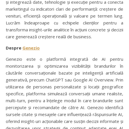
și integrează date, tehnologie și execuție pentru a conecta
marketingul cu indicatori clari de performanță: creștere de
venituri, eficiență operațională și valoare pe termen lung.
Lucrăm îndeaproape cu echipele clienților pentru a
transforma insight-urile analitice în acțiuni concrete și decizii
care generează creștere reală de business.
Despre
Genezio
Genezio este o platformă integrată de AI pentru
monitorizarea și optimizarea vizibilității brandurilor în
căutările conversaționale bazate pe inteligență artificială
generativă, precum ChatGPT sau Google AI Overview. Prin
utilizarea de personas personalizate și locații geografice
specifice, platforma simulează conversații umane realiste,
multi-turn, pentru a înțelege modul în care brandurile sunt
percepute și recomandate de către AI. Genezio identifică
sursele citate și mesajele care influențează răspunsurile AI,
oferind insight-uri acționabile care susțin decizii informate și
dezvoltarea unor strategii de conținut adaptate erei AI