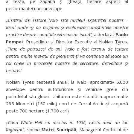
a testa, pe zăpadă și gheață, fiecare aspect al
performanței unei anvelope.
„Centrul de Testare Ivalo este nucleul expertizei noastre –
locul unde își au originea și evoluează cunoștințele noastre
practice despre condițiile extreme de iarnă”,
a declarat
Paolo
Pompei
, Președinte și Director Executiv al Nokian Tyres.
„Timp de patruzeci de ani, Ivalo a fost terenul de testare
pentru multe inovații de pionierat și va continua să joace un
rol cheie în procesele noastre de cercetare, dezvoltare și
testare.”
Nokian Tyres testează anual, la Ivalo, aproximativ 5.000
anvelope pentru autoturisme și vehicule grele din
portofoliul său global. Unitatea este situată la aproximativ
235 kilometri (150 mile) nord de Cercul Arctic și acoperă
peste 700 hectare (1.700 acri).
„Când White Hell s-a deschis în 1986, exista doar un lac
înghețat”,
spune
Matti Suuripää
, Managerul Centrului de