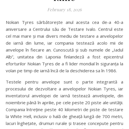
February 18, 2026
Nokian Tyres sărbătorește anul acesta cea de-a 40-a
aniversare a Centrului său de Testare Ivalo. Centrul este
cel mai mare și mai divers mediu de testare a anvelopelor
de iarnă din lume, iar compania testează acolo mii de
anvelope în fiecare an. Cunoscută și sub numele de „Iadul
Alb”, unitatea din Laponia finlandeză a fost epicentrul
eforturilor Nokian Tyres de a fi lider mondial în siguranța la
volan pe timp de iarnă încă de la deschiderea sa în 1986.
Testele pentru anvelope sunt o parte integrantă a
procesului de dezvoltare a anvelopelor Nokian Tyres, iar
inventatorul anvelopei de iarnă testează anvelopele, din
noiembrie până în aprilie, pe cele peste 20 piste ale unităţii.
Compania întreține peste 40 kilometri de piste de testare
la White Hell, inclusiv o hală de gheață lungă de 700 metri,
lacuri înghețate, drumuri rurale și trasee concepute pentru