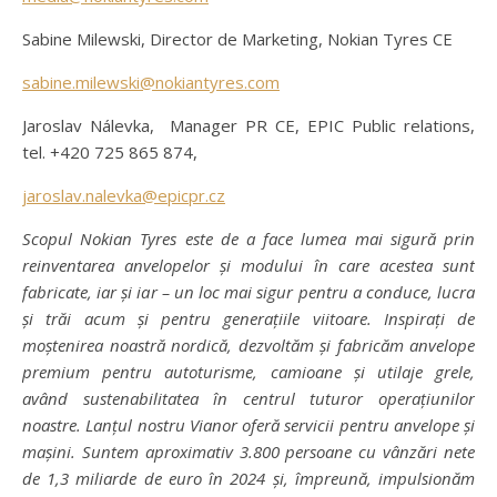
Sabine Milewski, Director de Marketing, Nokian Tyres CE
sabine.milewski@nokiantyres.com
Jaroslav Nálevka, Manager PR CE, EPIC Public relations,
tel. +420 725 865 874,
jaroslav.nalevka@epicpr.cz
Scopul Nokian Tyres este de a face lumea mai sigură prin
reinventarea anvelopelor și modului în care acestea sunt
fabricate, iar și iar – un loc mai sigur pentru a conduce, lucra
și trăi acum și pentru generațiile viitoare. Inspirați de
moștenirea noastră nordică, dezvoltăm și fabricăm anvelope
premium pentru autoturisme, camioane și utilaje grele,
având sustenabilitatea în centrul tuturor operațiunilor
noastre. Lanțul nostru Vianor oferă servicii pentru anvelope și
mașini. Suntem aproximativ 3.800 persoane cu vânzări nete
de 1,3 miliarde de euro în 2024 și, împreună, impulsionăm