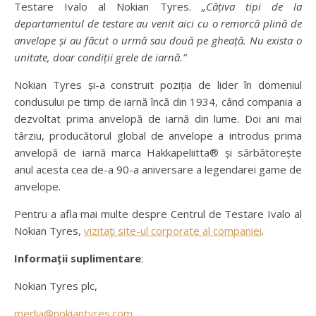
Testare Ivalo al Nokian Tyres.
„Câțiva tipi de la
departamentul de testare au venit aici cu o remorcă plină de
anvelope și au făcut o urmă sau două pe gheață. Nu exista o
unitate, doar condiții grele de iarnă.”
Nokian Tyres și-a construit poziția de lider în domeniul
condusului pe timp de iarnă încă din 1934, când compania a
dezvoltat prima anvelopă de iarnă din lume. Doi ani mai
târziu, producătorul global de anvelope a introdus prima
anvelopă de iarnă marca Hakkapeliitta® și sărbătorește
anul acesta cea de-a 90-a aniversare a legendarei game de
anvelope.
Pentru a afla mai multe despre Centrul de Testare Ivalo al
Nokian Tyres,
vizitaţi site-ul corporate al companiei
.
Informații suplimentare
:
Nokian Tyres plc,
media@nokiantyres.com