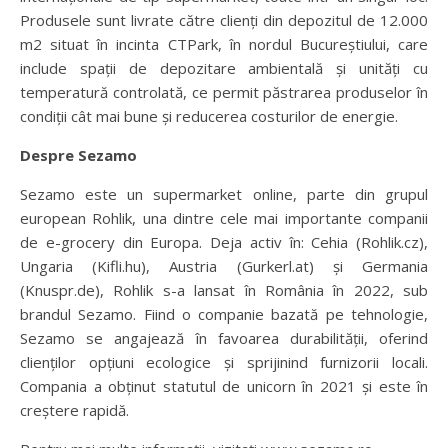
Produsele sunt livrate către clienți din depozitul de 12.000
m2 situat în incinta CTPark, în nordul Bucureștiului, care
include spații de depozitare ambientală și unități cu
temperatură controlată, ce permit păstrarea produselor în
condiții cât mai bune și reducerea costurilor de energie.
Despre Sezamo
Sezamo este un supermarket online, parte din grupul
european Rohlik, una dintre cele mai importante companii
de e-grocery din Europa. Deja activ în: Cehia (Rohlik.cz),
Ungaria (Kifli.hu), Austria (Gurkerl.at) și Germania
(Knuspr.de), Rohlik s-a lansat în România în 2022, sub
brandul Sezamo. Fiind o companie bazată pe tehnologie,
Sezamo se angajează în favoarea durabilității, oferind
clienților opțiuni ecologice și sprijinind furnizorii locali.
Compania a obținut statutul de unicorn în 2021 și este în
creștere rapidă.