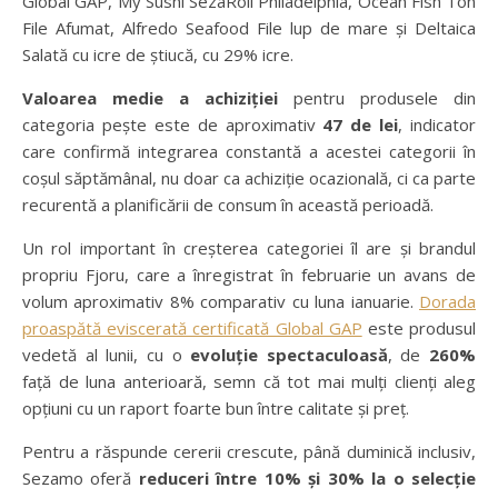
Global GAP, My Sushi SezaRoll Philadelphia, Ocean Fish Ton
File Afumat, Alfredo Seafood File lup de mare și Deltaica
Salată cu icre de știucă, cu 29% icre.
Valoarea medie a achiziției
pentru produsele din
categoria pește este de aproximativ
47 de lei
, indicator
care confirmă integrarea constantă a acestei categorii în
coșul săptămânal, nu doar ca achiziție ocazională, ci ca parte
recurentă a planificării de consum în această perioadă.
Un rol important în creșterea categoriei îl are și brandul
propriu Fjoru, care a înregistrat în februarie un avans de
volum aproximativ 8% comparativ cu luna ianuarie.
Dorada
proaspătă eviscerată certificată Global GAP
este produsul
vedetă al lunii, cu o
evoluție spectaculoasă
, de
260%
față de luna anterioară, semn că tot mai mulți clienți aleg
opțiuni cu un raport foarte bun între calitate și preț.
Pentru a răspunde cererii crescute, până duminică inclusiv,
Sezamo oferă
reduceri între 10% și 30% la o selecție