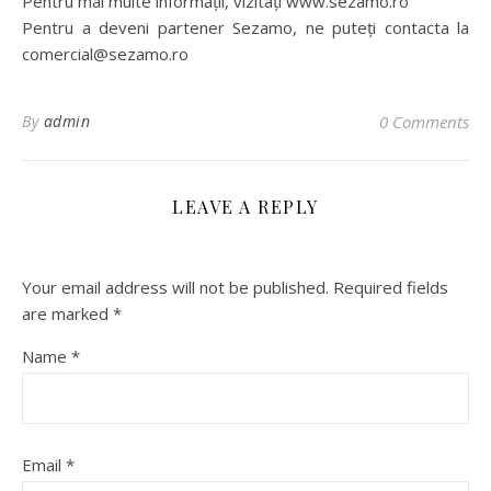
Pentru mai multe informații, vizitați www.sezamo.ro
Pentru a deveni partener Sezamo, ne puteți contacta la
comercial@sezamo.ro
By
admin
0 Comments
LEAVE A REPLY
Your email address will not be published.
Required fields
are marked
*
Name
*
Email
*