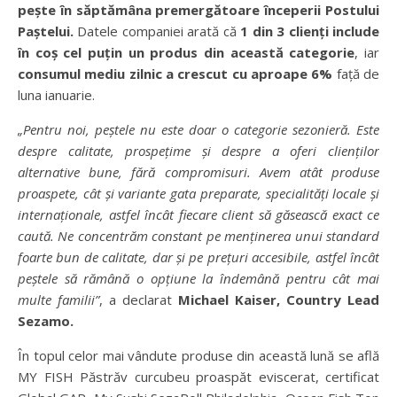
pește în săptămâna premergătoare începerii Postului
Paștelui.
Datele companiei arată că
1 din 3 clienți include
în coș cel puțin un produs din această categorie
, iar
consumul mediu zilnic a crescut cu aproape 6%
față de
luna ianuarie.
„Pentru noi, peștele nu este doar o categorie sezonieră. Este
despre calitate, prospețime și despre a oferi clienților
alternative bune, fără compromisuri. Avem atât produse
proaspete, cât și variante gata preparate, specialități locale și
internaționale, astfel încât fiecare client să găsească exact ce
caută. Ne concentrăm constant pe menținerea unui standard
foarte bun de calitate, dar și pe prețuri accesibile, astfel încât
peștele să rămână o opțiune la îndemână pentru cât mai
multe familii”
, a declarat
Michael Kaiser, Country Lead
Sezamo.
În topul celor mai vândute produse din această lună se află
MY FISH Păstrăv curcubeu proaspăt eviscerat, certificat