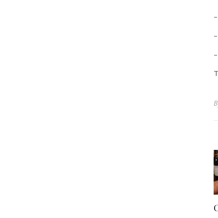
–
–
–
T