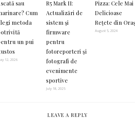
scată sau
R5 Mark II:
Pizza: Cele Mai
marinare? Cum
Actualizări de
Delicioase
alegi metoda
sistem şi
Rețete din Ora
August 5, 2024
otrivită
firmware
pentru un pui
pentru
gustos
fotoreporteri şi
ay 12, 2026
fotografi de
evenimente
sportive
July 18, 2025
LEAVE A REPLY