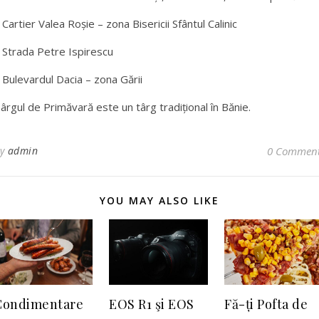
 Cartier Valea Roșie – zona Bisericii Sfântul Calinic
 Strada Petre Ispirescu
 Bulevardul Dacia – zona Gării
ârgul de Primăvară este un târg tradițional în Bănie.
By
admin
0 Commen
YOU MAY ALSO LIKE
Condimentare
EOS R1 şi EOS
Fă-ți Pofta de