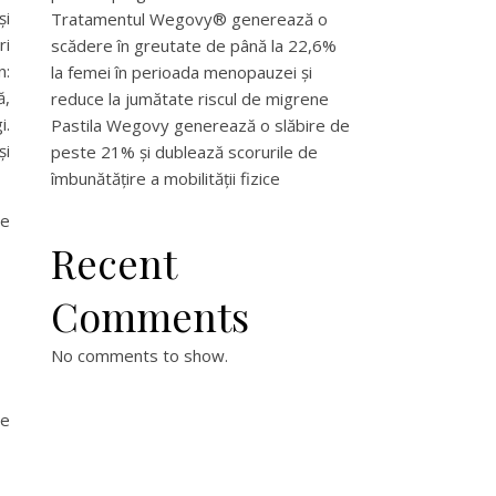
și
Tratamentul Wegovy® generează o
ri
scădere în greutate de până la 22,6%
n:
la femei în perioada menopauzei și
ă,
reduce la jumătate riscul de migrene
i.
Pastila Wegovy generează o slăbire de
și
peste 21% și dublează scorurile de
îmbunătățire a mobilității fizice
le
Recent
Comments
No comments to show.
ge