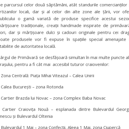
e parcursul celor două săptămâni, atât standurile comercianților 
rtizanilor locali, dar și al celor din alte zone ale țării, vor ofe
ublicului o gamă variată de produse specifice acestui sezo
ărțișoare tradiționale, creații handmade inspirate de primăvar
lori, dar și mărțișoare dulci și cadouri originale pentru cei drag
oate produsele vor fi expuse în spațiile special amenajate 
tabilite de autoritatea locală.
ârgul de Primăvară se desfășoară simultan în mai multe puncte a
rașului, pentru a fi cât mai accesibil tuturor craiovenilor:
 Zona Centrală: Piața Mihai Viteazul – Calea Unirii
 Calea București – zona Rotonda
 Cartier Brazda lui Novac – zona Complex Baba Novac
 Cartier Craiovița Nouă – esplanada dintre Bulevardul Geor
nescu și Bulevardul Oltenia
 Bulevardul 1 Mai – zona Confecții, Aleea 1 Mai, zona Ciupercă