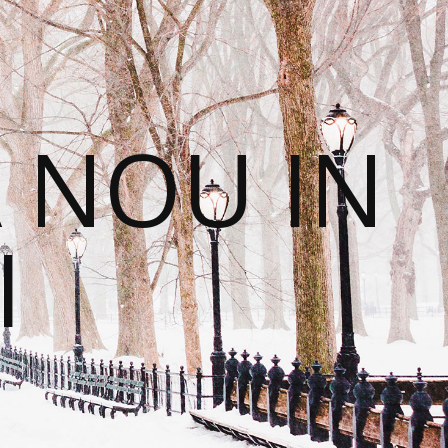
 NOU IN
I