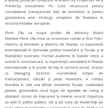
a deținut poziții de conducere la Grand City Properties SA și
PrimeCity Investment Plc. Este recunoscut pentru
consolidarea transparenței față de investitori și pentru
gestionarea unor strategii complexe de finanțare în
sectorul imobiliar european.
Florin Cîțu va ocupa poziția de Advisory Board
Member.Florin Cîțu este un economist român și fost Prim-
ministru al României și Ministru de Finanțe, cu experiență
internațională în domeniile politicii monetare și fiscale și al
finanțărilor suverane. Format academic în Statele Unite, a
activat în zona bancară, cu experiență consolidată în finanțe
internaționale și în poziții de top în sectorul privat, inclusiv
ca Managing Director, coordonând echipe de
tranzacționare, vânzări și piețe monetare. A condus
România în cele mai dificile momente fiscale, stabilizând
piețele, gestionând riscul legat de agențiile de rating și
obținând costuri de împrumut la minime record. Expertiza
sa atât în politici publice, cât și pe zona de leadership pe
piețe oferă investitorilor o perspectivă unică de 360° și un