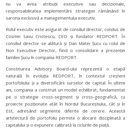
nu va avea atribuții executive sau decizionale,
responsabilitatea implementării strategiei rămânând în
sarcina exclusivă a managementului executiv.
Rolul executiv este asigurat de consiliul director, condus de
Cosmin Savu Cristescu, CEO și fondator REDPORT. În
consiliul director se alătură și Dan Matei Șucu cu rolul de
Non Executive Director, fiind o consolidare a prezenței
familiei Șucu în compania REDPORT.
Constituirea Advisory Board-ului reprezintă o etapă
naturală în evoluția REDPORT, în contextul creșterii
portofoliului și a diversificării surselor de capital. În ultimii
ani, compania a construit un model echilibrat, fundamentat
pe o strategie cross-segment și cross-geografică, cu
proiecte poziționate atât în Nordul Bucureștiului, cât și în
Est, adresând segmente diferite de cerere. Această
arhitectură de portofoliu permite o alocare disciplinată a
capitalului și o expunere calibrată la ciclurile de piață.