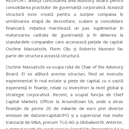
REDPORT anunță constituirea unui Advisory Board pentru
consolidarea practicilor de guvernanță corporativă. Această
structură este creată pentru a susține compania în
următoarea etapă de dezvoltare, scalare și consolidare
financiară. Inițiativa marchează un pas suplimentar în
maturizarea cadrului de guvernanță și în alinierea la
standardele companiilor care accesează piețele de capital.
Oschrie Massatschi, Florin Cîțu și Roberto Musneci fac
parte din structura această structură.
Oschrie Massatschi va ocupa rolul de Chair of the Advisory
Board. El se alătură acestei structuri, fiind un executiv
experimentat în real estate și piețe de capital, cu o vastă
experiență în finanțe, relații cu investitori la nivel global și
strategie corporativă. Recent, a ocupat funcția de Chief
Capital Markets Officer la Aroundtown SA, unde a atras
finanțări de peste 20 de miliarde de euro prin diverse
emisiuni de datorie/capital/IPO și a supervizat mai multe
tranzacții de M&A, precum TLG AG și Globalworth. Anterior,