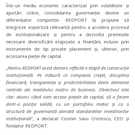
Într-un mediu economic caracterizat prin volatilitate și
ajustări ciclice, consolidarea guvernanței devine un
diferențiator competitiv. REDPORT își propune să
integreze expertiză relevantă pentru a accelera procesul
de instituționalizare și pentru a dezvolta premisele
necesare diversificării etapizate a finanțării, inclusiv prin
instrumente de tip private placement și, ulterior, prin
accesarea pieței de capital.
„
Pentru REDPORT acest demers reflectă o etapă de construcție
instituțională. Pe măsură ce compania crește, disciplina
financiară, transparența și predictibilitatea devin elemente
centrale ale modelului nostru de business. Obiectivul este
clar: atunci când vom accesa piețele de capital, să o facem
dintr-o poziție solidă, cu un portofoliu matur și cu o
structură de guvernanță aliniată standardelor investitorilor
instituționali
”, a declarat Cosmin Savu Cristescu, CEO și
fondator REDPORT.