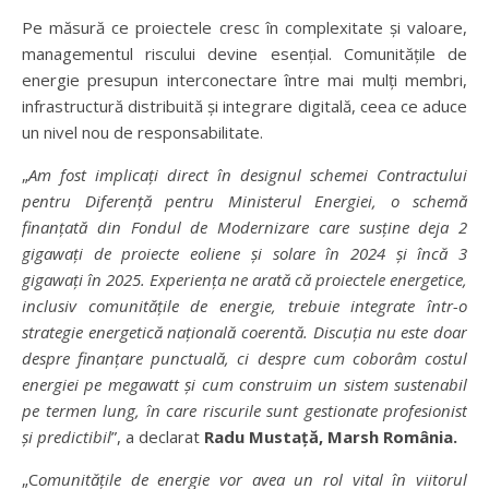
Pe măsură ce proiectele cresc în complexitate și valoare,
managementul riscului devine esențial. Comunitățile de
energie presupun interconectare între mai mulți membri,
infrastructură distribuită și integrare digitală, ceea ce aduce
un nivel nou de responsabilitate.
„
Am fost implica
ț
i direct
î
n designul schemei Contractului
pentru Diferen
ță
pentru Ministerul Energiei, o schem
ă
finan
ț
at
ă
din Fondul de Modernizare care sus
ț
ine deja 2
gigawa
ț
i de proiecte eoliene
ș
i solare
î
n 2024
ș
i
î
nc
ă
3
gigawa
ț
i
î
n 2025. Experien
ț
a ne arat
ă
c
ă
proiectele energetice,
inclusiv comunit
ăț
ile de energie, trebuie integrate
î
ntr-o
strategie energetic
ă
na
ț
ional
ă
coerent
ă
. Discu
ț
ia nu este doar
despre finan
ț
are punctual
ă
, ci despre cum cobor
â
m costul
energiei pe megawatt
ș
i cum construim un sistem sustenabil
pe termen lung,
î
n care riscurile sunt gestionate profesionist
ș
i predictibil
”, a declarat
Radu Musta
ță
, Marsh Rom
â
nia.
„C
omunit
ăț
ile de energie vor avea un rol vital
î
n viitorul