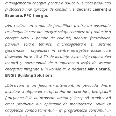
managementul energiei, pentru a aduce cu succes produc
ț
ia
ș
i stocarea mai aproape de consum
”
, a declarat
Lauren
ț
iu
Brumaru, PPC Energie.
„
Am realizat un studiu de fezabilitate pentru un ansamblu
reziden
ț
ial
î
n care am integrat solu
ț
ii complete de produc
ț
ie a
energiei verzi
–
pompe de c
ă
ldur
ă
, panouri fotovoltaice,
panouri solare termice, microcogenerare
ș
i sisteme
geotermale
–
organizate
î
n centre energetice locale care
deserveau
î
ntre 10
ș
i 50 de locuin
ț
e. Avem deja capacitatea
tehnic
ă ș
i opera
ț
ional
ă
de a implementa astfel de sisteme
energetice integrate
ș
i
î
n Rom
â
nia
”, a declarat
Alin Catan
ă
,
ENGIE Building Solutions.
„
Observ
ă
m
ș
i un fenomen interesant:
î
n perioada dintre
instalare
ș
i ob
ț
inerea certificatului de racordare, beneficiarii
func
ț
ioneaz
ă î
n autoconsum limitat
ș
i
î
ncep s
ă
urm
ă
reasc
ă
atent produc
ț
ia din aplica
ț
iile de monitorizare. Mul
ț
i
îș
i
adapteaz
ă
comportamentul
– îș
i programeaz
ă
consumul
î
n