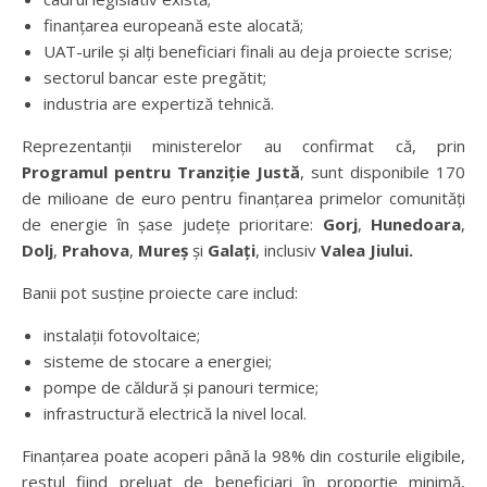
finanțarea europeană este alocată;
UAT-urile și alți beneficiari finali au deja proiecte scrise;
sectorul bancar este pregătit;
industria are expertiză tehnică.
Reprezentanții ministerelor au confirmat că, prin
Programul pentru Tranzi
ț
ie Just
ă
, sunt disponibile 170
de milioane de euro pentru finanțarea primelor comunități
de energie în șase județe prioritare:
Gorj
,
Hunedoara
,
Dolj
,
Prahova
,
Mure
ș
și
Gala
ț
i
, inclusiv
Valea Jiului.
Banii pot susține proiecte care includ:
instalații fotovoltaice;
sisteme de stocare a energiei;
pompe de căldură și panouri termice;
infrastructură electrică la nivel local.
Finanțarea poate acoperi până la 98% din costurile eligibile,
restul fiind preluat de beneficiari în proporție minimă,