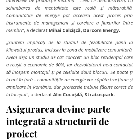
intervalele de produc
ț
ie maxim
ă –
ceea ce demonstreaz
ă
c
ă
schimbarea de mentalitate este real
ă ș
i m
ă
surabil
ă
.
Comunit
ăț
ile de energie pot accelera acest proces prin
instrumente de management
ș
i corelare a fluxurilor
î
ntre
membri
”, a declarat
Mihai Calci
ș
c
ă
, Darcom Energy.
„
Suntem implica
ț
i de la studiul de fezabilitate p
â
n
ă
la
kilowattul produs, inclusiv
î
n zona de mobilizare comunitar
ă
.
Avem deja un studiu de caz concret: un bloc reziden
ț
ial care
a reu
ș
it o economie de 60%, iar dezvoltatorul ne-a contactat
s
ă î
ncepem montajul
ș
i pe celelalte dou
ă
blocuri. Se poate
ș
i
la noi
î
n
ț
ar
ă –
comunit
ăț
ile de energie vor c
ă
p
ă
ta trac
ț
iune
ș
i
amploare
î
n Rom
â
nia, dar proiectele trebuie f
ă
cute corect de
la
î
nceput
”, a declarat
Alin Coco
ș
il
ă
, Stratospark.
Asigurarea devine parte
integrat
ă
a structurii de
proiect