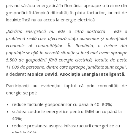
privind sărăcia energetică în România: aproape o treime din
gospodării întâmpină dificultăți în plata facturilor, iar mii de
locuințe încă nu au acces la energie electrică.
„
S
ă
r
ă
cia energetic
ă
nu este o cifr
ă
abstract
ă –
este o
problem
ă
real
ă
care afecteaz
ă
via
ț
a oamenilor
ș
i poten
ț
ialul
economic al comunit
ăț
ilor.
Î
n Rom
â
nia, o treime din
popula
ț
ie se afl
ă î
n aceast
ă
situa
ț
ie
ș
i
î
nc
ă
mai avem aproape
5.500 de gospod
ă
rii f
ă
r
ă
energie electric
ă
, locuite de peste
11.000 de persoane, dintre care aproape jum
ă
tate sunt copii
”
,
a declarat
Monica David, Asocia
ț
ia Energia Inteligent
ă
.
Participanții au evidențiat faptul că prin comunități de
energie se pot:
reduce facturile gospodăriilor cu până la 40–80%;
scădea costurile energetice pentru IMM-uri cu până la
40%;
reduce presiunea asupra infrastructurii energetice cu
până la 80%;