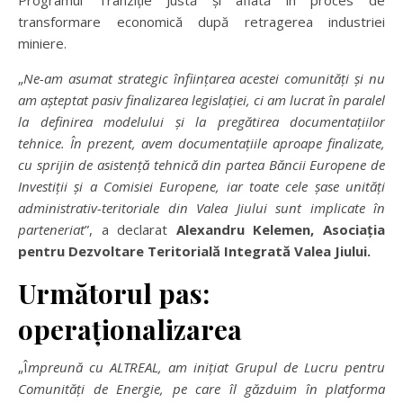
Programul Tranziție Justă și aflată în proces de
transformare economică după retragerea industriei
miniere.
„
Ne-am asumat strategic
î
nfiin
ț
area acestei comunit
ăț
i
ș
i nu
am a
ș
teptat pasiv finalizarea legisla
ț
iei, ci am lucrat
î
n paralel
la definirea modelului
ș
i la preg
ă
tirea documenta
ț
iilor
tehnice.
Î
n prezent, avem documenta
ț
iile aproape finalizate,
cu sprijin de asisten
ță
tehnic
ă
din partea B
ă
ncii Europene de
Investi
ț
ii
ș
i a Comisiei Europene, iar toate cele
ș
ase unit
ăț
i
administrativ-teritoriale din Valea Jiului sunt implicate
î
n
parteneriat
”, a declarat
Alexandru Kelemen, Asocia
ț
ia
pentru Dezvoltare Teritorial
ă
Integrat
ă
Valea Jiului.
Urm
ă
torul pas:
opera
ț
ionalizarea
„Î
mpreun
ă
cu ALTREAL, am ini
ț
iat Grupul de Lucru pentru
Comunit
ăț
i de Energie, pe care
î
l g
ă
zduim
î
n platforma