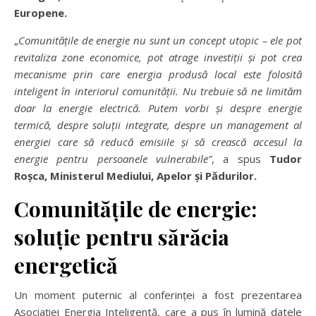
Europene.
„
Comunit
ăț
ile de energie nu sunt un concept utopic
–
ele pot
revitaliza zone economice, pot atrage investi
ț
ii
ș
i pot crea
mecanisme prin care energia produs
ă
local este folosit
ă
inteligent
î
n interiorul comunit
ăț
ii. Nu trebuie s
ă
ne limit
ă
m
doar la energie electric
ă
. Putem vorbi
ș
i despre energie
termic
ă
, despre solu
ț
ii integrate, despre un management al
energiei care s
ă
reduc
ă
emisiile
ș
i s
ă
creasc
ă
accesul la
energie pentru persoanele vulnerabile
”
, a spus
Tudor
Ro
ș
ca, Ministerul Mediului, Apelor
ș
i P
ă
durilor.
Comunit
ăț
ile de energie:
solu
ț
ie pentru s
ă
r
ă
cia
energetic
ă
Un moment puternic al conferinței a fost prezentarea
Asociației Energia Inteligentă, care a pus în lumină datele