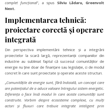
complet func
ț
ional
”, a spus
Silviu L
ă
daru, Greenvolt
Next.
Implementarea tehnic
ă
:
proiectare corect
ă ș
i operare
integrat
ă
Din perspectiva implementării tehnice și a integrării
proiectelor la scară largă, reprezentanții companiilor din
industrie au subliniat faptul că succesul comunităților de
energie nu ține doar de finanțare sau legislație, ci de modul
concret în care sunt proiectate și operate aceste structuri.
„
Comunit
ăț
ile de energie sunt, f
ă
r
ă î
ndoial
ă
, un concept care
are poten
ț
ialul de a aduce valoare
î
ntregului sistem energetic.
Diferen
ț
a o face
î
ns
ă
modul
î
n care aceste comunit
ăț
i sunt
construite. Vorbim despre ecosisteme complexe, cu mul
ț
i
actori
ș
i fluxuri care trebuie integrate inteligent prin