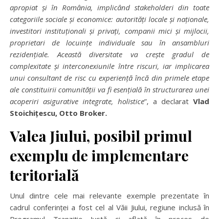
apropiat
ș
i
î
n Rom
â
nia, implic
â
nd stakeholderi din toate
categoriile sociale
ș
i economice: autorit
ăț
i locale
ș
i na
ț
ionale,
investitori institu
ț
ionali
ș
i priva
ț
i, companii mici
ș
i mijlocii,
proprietari de locuin
ț
e individuale sau
î
n ansambluri
reziden
ț
iale. Aceast
ă
diversitate va cre
ș
te gradul de
complexitate
ș
i interconexiunile
î
ntre riscuri, iar implicarea
unui consultant de risc cu experien
ță î
nc
ă
din primele etape
ale constituirii comunit
ăț
ii va fi esen
ț
ial
ă î
n structurarea unei
acoperiri asigurative integrate, holistice
”, a declarat
Vlad
Stoichi
ț
escu, Otto Broker.
Valea Jiului, posibil primul
exemplu de implementare
teritorial
ă
Unul dintre cele mai relevante exemple prezentate în
cadrul conferinței a fost cel al Văii Jiului, regiune inclusă în