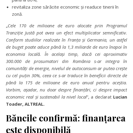
revitaliza zone sărăcite economic și readuce tinerii în
zonă.
„
Cele 170 de milioane de euro alocate prin Programul
Tranzi
ț
ie Just
ă
pot avea un efect multiplicator semnificativ.
Conform studiilor realizate
î
n Fran
ț
a
ș
i Germania, un astfel
de buget poate aduce p
â
n
ă
la 1,3 miliarde de euro
î
napoi
î
n
economia local
ă
.
Î
n acela
ș
i timp, dac
ă
cei aproximativ
300.000 de prosumatori din Rom
â
nia s-ar integra
î
n
comunit
ăț
i de energie, nivelul de autoconsum ar putea cre
ș
te
cu cel pu
ț
in 30%, ceea ce s-ar traduce
î
n beneficii directe de
p
â
n
ă
la 175 de milioane de euro anual pentru ace
ș
tia.
Vorbim, a
ș
adar, nu doar despre finan
ță
ri, ci despre impact
economic real
ș
i sustenabil la nivel local
”, a declarat
Lucian
Toader, ALTREAL.
B
ă
ncile confirm
ă
: finan
ț
area
este disponibil
ă