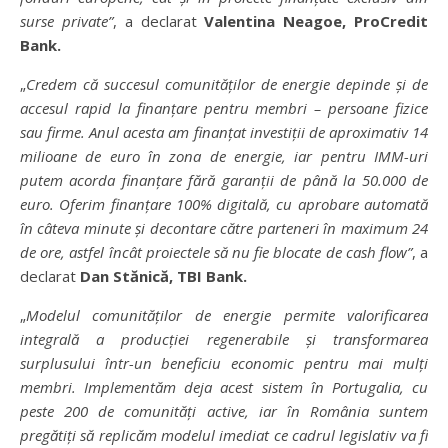
surse private
”
, a declarat
Valentina Neagoe, ProCredit
Bank.
„
Credem c
ă
succesul comunit
ăț
ilor de energie depinde
ș
i de
accesul rapid la finan
ț
are pentru membri
–
persoane fizice
sau firme. Anul acesta am finan
ț
at investi
ț
ii de aproximativ 14
milioane de euro
î
n zona de energie, iar pentru IMM-uri
putem acorda finan
ț
are f
ă
r
ă
garan
ț
ii de p
â
n
ă
la 50.000 de
euro. Oferim finan
ț
are 100% digital
ă
, cu aprobare automat
ă
î
n c
â
teva minute
ș
i decontare c
ă
tre parteneri
î
n maximum 24
de ore, astfel
î
nc
â
t proiectele s
ă
nu fie blocate de cash flow
”
, a
declarat
Dan St
ă
nic
ă
, TBI Bank.
„
Modelul comunit
ăț
ilor de energie permite valorificarea
integral
ă
a produc
ț
iei regenerabile
ș
i transformarea
surplusului
î
ntr-un beneficiu economic pentru mai mul
ț
i
membri. Implement
ă
m deja acest sistem
î
n Portugalia, cu
peste 200 de comunit
ăț
i active, iar
î
n Rom
â
nia suntem
preg
ă
ti
ț
i s
ă
replic
ă
m modelul imediat ce cadrul legislativ va fi