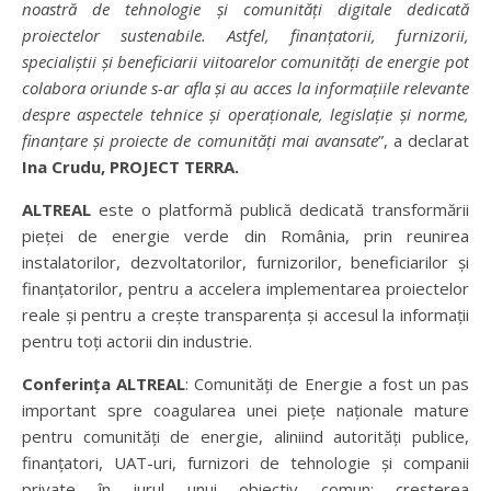
noastr
ă
de tehnologie
ș
i comunit
ăț
i digitale dedicat
ă
proiectelor sustenabile. Astfel, finan
ț
atorii, furnizorii,
speciali
ș
tii
ș
i beneficiarii viitoarelor comunit
ăț
i de energie pot
colabora oriunde s-ar afla
ș
i au acces la informa
ț
iile relevante
despre aspectele tehnice
ș
i opera
ț
ionale, legisla
ț
ie
ș
i norme,
finan
ț
are
ș
i proiecte de comunit
ăț
i mai avansate
”, a declarat
Ina Crudu, PROJECT TERRA.
ALTREAL
este o platformă publică dedicată transformării
pieței de energie verde din România, prin reunirea
instalatorilor, dezvoltatorilor, furnizorilor, beneficiarilor și
finanțatorilor, pentru a accelera implementarea proiectelor
reale și pentru a crește transparența și accesul la informații
pentru toți actorii din industrie.
Conferin
ț
a ALTREAL
: Comunități de Energie a fost un pas
important spre coagularea unei piețe naționale mature
pentru comunități de energie, aliniind autorități publice,
finanțatori, UAT-uri, furnizori de tehnologie și companii
private în jurul unui obiectiv comun: creșterea