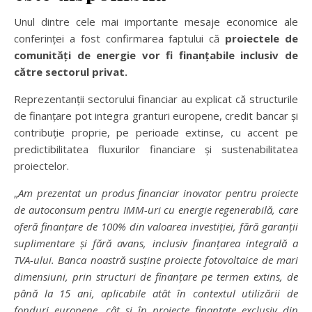
Unul dintre cele mai importante mesaje economice ale
conferinței a fost confirmarea faptului că
proiectele de
comunit
ăț
i de energie vor fi finan
ț
abile inclusiv de
c
ă
tre sectorul privat.
Reprezentanții sectorului financiar au explicat că structurile
de finanțare pot integra granturi europene, credit bancar și
contribuție proprie, pe perioade extinse, cu accent pe
predictibilitatea fluxurilor financiare și sustenabilitatea
proiectelor.
„
Am prezentat un produs financiar inovator pentru proiecte
de autoconsum pentru IMM-uri cu energie regenerabil
ă
, care
ofer
ă
finan
ț
are de 100% din valoarea investi
ț
iei, f
ă
r
ă
garan
ț
ii
suplimentare
ș
i f
ă
r
ă
avans, inclusiv finan
ț
area integral
ă
a
TVA-ului. Banca noastr
ă
sus
ț
ine proiecte fotovoltaice de mari
dimensiuni, prin structuri de finan
ț
are pe termen extins, de
p
â
n
ă
la 15 ani, aplicabile at
â
t
î
n contextul utiliz
ă
rii de
fonduri europene, c
â
t
ș
i
î
n proiecte finan
ț
ate exclusiv din