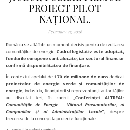
PROIECT PILOT
NAȚIONAL.
February 27, 2026
România se află într-un moment decisiv pentru dezvoltarea
comunităților de energie.
Cadrul legislativ este adoptat,
fondurile europene sunt alocate, iar sectorul financiar
confirm
ă
disponibilitatea de finan
ț
are.
În contextul apelului de
170 de milioane de euro
dedicat
proiectelor de energie verde
ș
i comunit
ăț
ilor de
energie
, industria, finanțatorii și reprezentanții autorităților
au discutat ieri, în cadrul „
Conferin
ț
ei ALTREAL:
Comunit
ăț
ile de Energie
–
Viitorul Prosumatorilor, al
Companiilor
ș
i al Administra
ț
iilor Locale
”
, despre
trecerea de la concept la proiecte funcționale:
cadrul legislativ există;