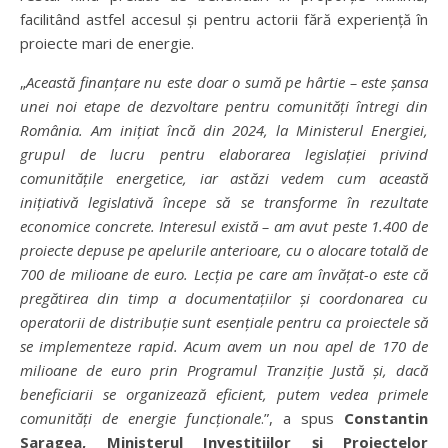
facilitând astfel accesul și pentru actorii fără experiență în
proiecte mari de energie.
„
Aceast
ă
finan
ț
are nu este doar o sum
ă
pe h
â
rtie
–
este
ș
ansa
unei noi etape de dezvoltare pentru comunit
ăț
i
î
ntregi din
Rom
â
nia. Am ini
ț
iat
î
nc
ă
din 2024, la Ministerul Energiei,
grupul de lucru pentru elaborarea legisla
ț
iei privind
comunit
ăț
ile energetice, iar ast
ă
zi vedem cum aceast
ă
ini
ț
iativ
ă
legislativ
ă î
ncepe s
ă
se transforme
î
n rezultate
economice concrete. Interesul exist
ă –
am avut peste 1.400 de
proiecte depuse pe apelurile anterioare, cu o alocare total
ă
de
700 de milioane de euro. Lec
ț
ia pe care am
î
nv
ăț
at-o este c
ă
preg
ă
tirea din timp a documenta
ț
iilor
ș
i coordonarea cu
operatorii de distribu
ț
ie sunt esen
ț
iale pentru ca proiectele s
ă
se implementeze rapid. Acum avem un nou apel de 170 de
milioane de euro prin Programul Tranzi
ț
ie Just
ă ș
i, dac
ă
beneficiarii se organizeaz
ă
eficient, putem vedea primele
comunit
ăț
i de energie func
ț
ionale
.”, a spus
Constantin
Saragea, Ministerul Investi
ț
iilor
ș
i Proiectelor