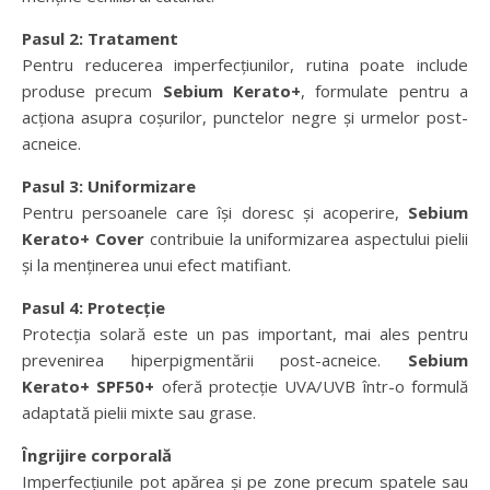
Pasul 2: Tratament
Pentru reducerea imperfecțiunilor, rutina poate include
produse precum
Sebium Kerato
+
, formulate pentru a
acționa asupra coșurilor, punctelor negre și urmelor post-
acneice.
Pasul 3: Uniformizare
Pentru persoanele care își doresc și acoperire,
Sebium
Kerato+ Cover
contribuie la uniformizarea aspectului pielii
și la menținerea unui efect matifiant.
Pasul 4: Protecție
Protecția solară este un pas important, mai ales pentru
prevenirea hiperpigmentării post-acneice.
Sebium
Kerato+ SPF50+
oferă protecție UVA/UVB într-o formulă
adaptată pielii mixte sau grase.
Îngrijire corporală
Imperfecțiunile pot apărea și pe zone precum spatele sau