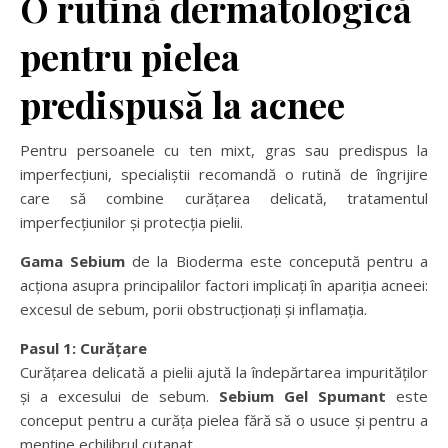
O rutină dermatologică
pentru pielea
predispusă la acnee
Pentru persoanele cu ten mixt, gras sau predispus la
imperfecțiuni, specialiștii recomandă o rutină de îngrijire
care să combine curățarea delicată, tratamentul
imperfecțiunilor și protecția pielii.
Gama
Sebium
de la Bioderma este concepută pentru a
acționa asupra principalilor factori implicați în apariția acneei:
excesul de sebum, porii obstrucționați și inflamația.
Pasul 1: Curățare
Curățarea delicată a pielii ajută la îndepărtarea impurităților
și a excesului de sebum.
Sebium
Gel Spumant
este
conceput pentru a curăța pielea fără să o usuce și pentru a
menține echilibrul cutanat.