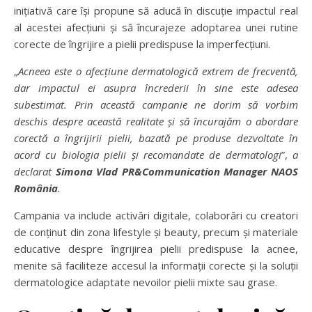
inițiativă care își propune să aducă în discuție impactul real
al acestei afecțiuni și să încurajeze adoptarea unei rutine
corecte de îngrijire a pielii predispuse la imperfecțiuni.
„
Acneea este o afecțiune dermatologică extrem de frecventă,
dar impactul ei asupra încrederii în sine este adesea
subestimat. Prin această campanie ne dorim să vorbim
deschis despre această realitate și să încurajăm o abordare
corectă a îngrijirii pielii, bazată pe produse dezvoltate în
acord cu biologia pielii și recomandate de dermatologi
”,
a
declarat
Simona Vlad PR&Communication Manager NAOS
România
.
Campania va include activări digitale, colaborări cu creatori
de conținut din zona lifestyle și beauty, precum și materiale
educative despre îngrijirea pielii predispuse la acnee,
menite să faciliteze accesul la informații corecte și la soluții
dermatologice adaptate nevoilor pielii mixte sau grase.