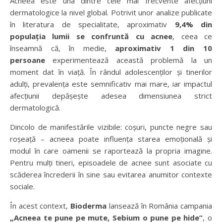
Acneea este una dintre cele mai frecvente afecțiuni
dermatologice la nivel global. Potrivit unor analize publicate
în literatura de specialitate, aproximativ
9,4% din
populația lumii se confruntă cu acnee
, ceea ce
înseamnă că, în medie,
aproximativ 1 din 10
persoane
experimentează această problemă la un
moment dat în viață. În rândul adolescenților și tinerilor
adulți, prevalența este semnificativ mai mare, iar impactul
afecțiunii depășește adesea dimensiunea strict
dermatologică.
Dincolo de manifestările vizibile: coșuri, puncte negre sau
roșeață – acneea poate influența starea emoțională și
modul în care oamenii se raportează la propria imagine.
Pentru mulți tineri, episoadele de acnee sunt asociate cu
scăderea încrederii în sine sau evitarea anumitor contexte
sociale.
În acest context,
Bioderma
lansează în România campania
„Acneea te pune pe mute, Sebium o pune pe hide”
, o