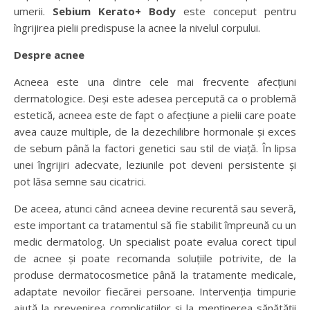
umerii.
Sebium
Kerato+ Body
este conceput pentru
îngrijirea pielii predispuse la acnee la nivelul corpului.
Despre acnee
Acneea este una dintre cele mai frecvente afecțiuni
dermatologice. Deși este adesea percepută ca o problemă
estetică, acneea este de fapt o afecțiune a pielii care poate
avea cauze multiple, de la dezechilibre hormonale și exces
de sebum până la factori genetici sau stil de viață. În lipsa
unei îngrijiri adecvate, leziunile pot deveni persistente și
pot lăsa semne sau cicatrici.
De aceea, atunci când acneea devine recurentă sau severă,
este important ca tratamentul să fie stabilit împreună cu un
medic dermatolog. Un specialist poate evalua corect tipul
de acnee și poate recomanda soluțiile potrivite, de la
produse dermatocosmetice până la tratamente medicale,
adaptate nevoilor fiecărei persoane. Intervenția timpurie
ajută la prevenirea complicațiilor și la menținerea sănătății