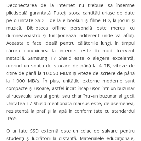
Deconectarea de la internet nu trebuie să însemne
plictiseală garantată. Puteți stoca cantități uriașe de date
pe o unitate SSD – de la e-bookuri și filme HD, la jocuri și
muzică. Biblioteca offline personală este mereu cu
dumneavoastră și funcționează indiferent unde vă aflați.
Aceasta o face ideală pentru călătoriile lungi, în timpul
cărora conexiunea la internet este în mod frecvent
instabilă. Samsung T7 Shield este o alegere excelentă,
oferind un spațiu de stocare de până la 4 TB, viteze de
citire de până la 10.050 MB/s și viteze de scriere de până
la 1.000 MB/s. În plus, unitățile externe moderne sunt
compacte și ușoare, astfel încât încap ușor într-un buzunar
al rucsacului sau al genții sau chiar într-un buzunar al gecii.
Unitatea T7 Shield menționată mai sus este, de asemenea,
rezistentă la praf și la apă în conformitate cu standardul
IP65.
O unitate SSD externă este un colac de salvare pentru
studenți și lucrătorii la distanță. Materialele educaționale,