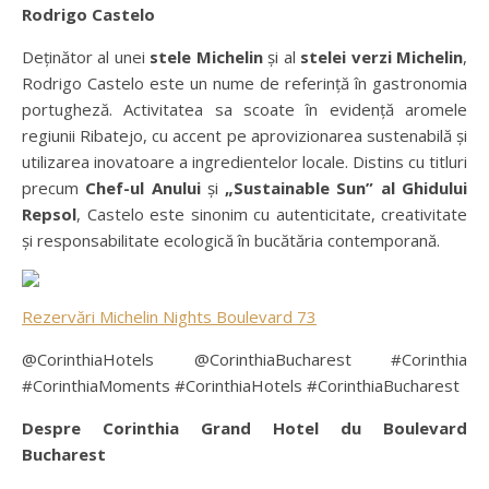
Rodrigo Castelo
Deținător al unei
stele Michelin
și al
stelei verzi Michelin
,
Rodrigo Castelo este un nume de referință în gastronomia
portugheză. Activitatea sa scoate în evidență aromele
regiunii Ribatejo, cu accent pe aprovizionarea sustenabilă și
utilizarea inovatoare a ingredientelor locale. Distins cu titluri
precum
Chef-ul Anului
și
„Sustainable Sun” al Ghidului
Repsol
, Castelo este sinonim cu autenticitate, creativitate
și responsabilitate ecologică în bucătăria contemporană.
Rezervări Michelin Nights Boulevard 73
@CorinthiaHotels @CorinthiaBucharest #Corinthia
#CorinthiaMoments #CorinthiaHotels #CorinthiaBucharest
Despre Corinthia Grand Hotel du Boulevard
Bucharest