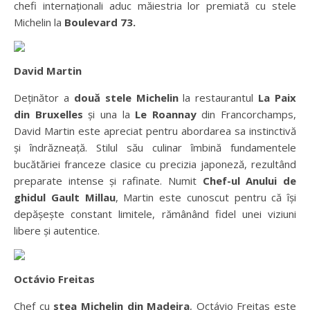
chefi internaționali aduc măiestria lor premiată cu stele
Michelin la
Boulevard 73.
David Martin
Deținător a
două stele Michelin
la restaurantul
La Paix
din Bruxelles
și una la
Le Roannay
din Francorchamps,
David Martin este apreciat pentru abordarea sa instinctivă
și îndrăzneață. Stilul său culinar îmbină fundamentele
bucătăriei franceze clasice cu precizia japoneză, rezultând
preparate intense și rafinate. Numit
Chef-ul Anului de
ghidul Gault Millau
, Martin este cunoscut pentru că își
depășește constant limitele, rămânând fidel unei viziuni
libere și autentice.
Octávio Freitas
Chef cu
stea Michelin din Madeira
, Octávio Freitas este