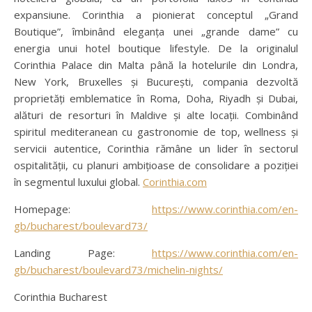
expansiune. Corinthia a pionierat conceptul „Grand
Boutique”, îmbinând eleganța unei „grande dame” cu
energia unui hotel boutique lifestyle. De la originalul
Corinthia Palace din Malta până la hotelurile din Londra,
New York, Bruxelles și București, compania dezvoltă
proprietăți emblematice în Roma, Doha, Riyadh și Dubai,
alături de resorturi în Maldive și alte locații. Combinând
spiritul mediteranean cu gastronomie de top, wellness și
servicii autentice, Corinthia rămâne un lider în sectorul
ospitalității, cu planuri ambițioase de consolidare a poziției
în segmentul luxului global.
Corinthia.com
Homepage:
https://www.corinthia.com/en-
gb/bucharest/boulevard73/
Landing Page:
https://www.corinthia.com/en-
gb/bucharest/boulevard73/michelin-nights/
Corinthia Bucharest