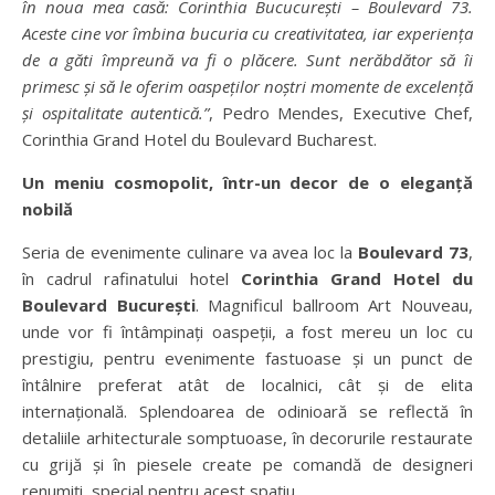
în noua mea casă: Corinthia Bucucurești – Boulevard 73.
Aceste cine vor îmbina bucuria cu creativitatea, iar experiența
de a găti împreună va fi o plăcere. Sunt nerăbdător să îi
primesc și să le oferim oaspeților noștri momente de excelență
și ospitalitate autentică.”
, Pedro Mendes, Executive Chef,
Corinthia Grand Hotel du Boulevard Bucharest.
Un meniu cosmopolit, într-un decor de o eleganță
nobilă
Seria de evenimente culinare va avea loc la
Boulevard 73
,
în cadrul rafinatului hotel
Corinthia Grand Hotel du
Boulevard București
. Magnificul ballroom Art Nouveau,
unde vor fi întâmpinați oaspeții, a fost mereu un loc cu
prestigiu, pentru evenimente fastuoase și un punct de
întâlnire preferat atât de localnici, cât și de elita
internațională. Splendoarea de odinioară se reflectă în
detaliile arhitecturale somptuoase, în decorurile restaurate
cu grijă și în piesele create pe comandă de designeri
renumiți, special pentru acest spațiu.