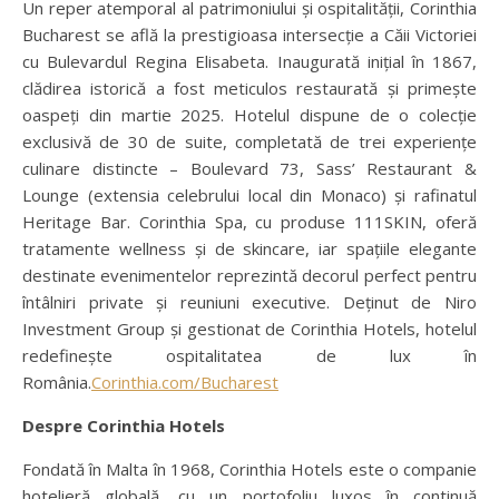
Un reper atemporal al patrimoniului și ospitalității, Corinthia
Bucharest se află la prestigioasa intersecție a Căii Victoriei
cu Bulevardul Regina Elisabeta. Inaugurată inițial în 1867,
clădirea istorică a fost meticulos restaurată și primește
oaspeți din martie 2025. Hotelul dispune de o colecție
exclusivă de 30 de suite, completată de trei experiențe
culinare distincte – Boulevard 73, Sass’ Restaurant &
Lounge (extensia celebrului local din Monaco) și rafinatul
Heritage Bar. Corinthia Spa, cu produse 111SKIN, oferă
tratamente wellness și de skincare, iar spațiile elegante
destinate evenimentelor reprezintă decorul perfect pentru
întâlniri private și reuniuni executive. Deținut de Niro
Investment Group și gestionat de Corinthia Hotels, hotelul
redefinește ospitalitatea de lux în
România.
Corinthia.com/Bucharest
Despre Corinthia Hotels
Fondată în Malta în 1968, Corinthia Hotels este o companie
hotelieră globală, cu un portofoliu luxos în continuă