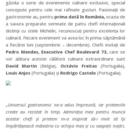
găzdui o serie de evenimente culinare exclusive, special
concepute pentru cele mai rafinate gusturi. Pasionații de
gastronomie au, pentru
prima dată în România,
ocazia de
a savura preparate semnate de patru chefi internaționali
distinși cu stele Michelin, recunoscuți pentru excelența lor
culinară. Fiecare eveniment va avea loc în prima săptămână
a fiecărei luni (septembrie – decembrie). Chefii invitați de
Pedro Mendes, Executive Chef Boulevard 73,
care
se
vor alătura acestei călătorii culinare extraordinare sunt
David Martin
(Belgia),
Octávio Freitas
(Portugalia),
Louis Anjos
(Portugalia) și
Rodrigo Castelo
(Portugalia).
„Universul gastronomic ne-a adus împreună, iar prieteniile
create au rezistat în timp. Admirația mea pentru munca
acestor chefi și prieteni m-a inspirat să-i invit să își
împărtășească măiestria cu echipa mea și cu oaspeții noștri,