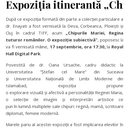
Expoziția itinerantă „Chi
După ce expoziția formată din parte a colecției particulare a
dr. Enayati a fost vernisată la Deva, Corbeanca, Ploiești și
Cluj în cadrul TIFF, acum
„Chipurile Mariei, Regina
tuturor românilor. O expoziție subiectivă”
, poposesc la C
va fi vernisată mâine,
17 septembrie, ora 17:30,
la
Royal
Hall Digital Park
.
Povestită de dr. Oana Ursache, cadru didactic la
Universitatea ”Ștefan cel Mare” din Suceava
și Universitatea Națională de Limbi Moderne din
Islamabad, expoziția propune
o explorare vizuală și afectivă a personalității Reginei Maria, pr
o selecție de imagini și interpretări artistice ce
pun în lumină multiplele sale chipuri: regină, mamă, scriitoare,
diplomat, femeie modernă.
Marele pariu al acestei expoziții a fost implicarea elevilor în