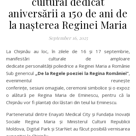
cultural dedicat
aniversării a 150 de ani de
la nașterea Reginei Maria
September 16, 2025
La Chișinău au loc, în zilele de 16 și 17 septembrie,
manifestări culturale de amploare
dedicate personalității poliedrice a Reginei Maria a României, l
Sub genericul
„De la Regele poeziei la Regina României”
,
evenimentul reunește
conferințe, sesiuni omagiale, ceremonii simbolice și o expoziție 
o alătură pe Regina Maria de Eminescu, pentru că la
Chișinău vor fi plantați doi lăstari din teiul lui Eminescu.
Parteneriatul dintre Enayati Medical City și Fundația Inovații
Sociale Regina Maria și Ministerul Culturii Republicii
Moldova, Digital Park și StarNet au făcut posibilă vernisarea
expoziției la Chișinău.