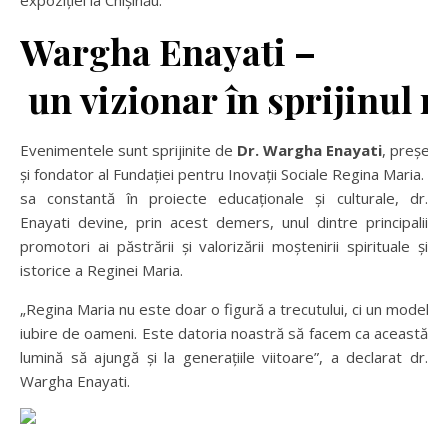
Wargha Enayati –
un vizionar în sprijinul 
Evenimentele sunt sprijinite de
Dr. Wargha Enayati
, președi
și fondator al Fundației pentru Inovații Sociale Regina Maria. C
sa constantă în proiecte educaționale și culturale, dr.
Enayati devine, prin acest demers, unul dintre principalii
promotori ai păstrării și valorizării moștenirii spirituale și
istorice a Reginei Maria.
„Regina Maria nu este doar o figură a trecutului, ci un model vi
iubire de oameni. Este datoria noastră să facem ca această
lumină să ajungă și la generațiile viitoare”, a declarat dr.
Wargha Enayati.