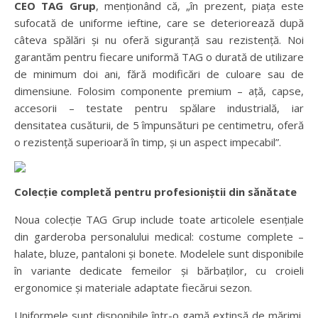
CEO TAG Grup
, menționând că, „în prezent, piața este
sufocată de uniforme ieftine, care se deteriorează după
câteva spălări și nu oferă siguranță sau rezistență. Noi
garantăm pentru fiecare uniformă TAG o durată de utilizare
de minimum doi ani, fără modificări de culoare sau de
dimensiune. Folosim componente premium – ață, capse,
accesorii – testate pentru spălare industrială, iar
densitatea cusăturii, de 5 împunsături pe centimetru, oferă
o rezistență superioară în timp, și un aspect impecabil”.
Colecție completă pentru profesioniștii din sănătate
Noua colecție TAG Grup include toate articolele esențiale
din garderoba personalului medical: costume complete –
halate, bluze, pantaloni și bonete. Modelele sunt disponibile
în variante dedicate femeilor și bărbaților, cu croieli
ergonomice și materiale adaptate fiecărui sezon.
Uniformele sunt disponibile într-o gamă extinsă de mărimi,