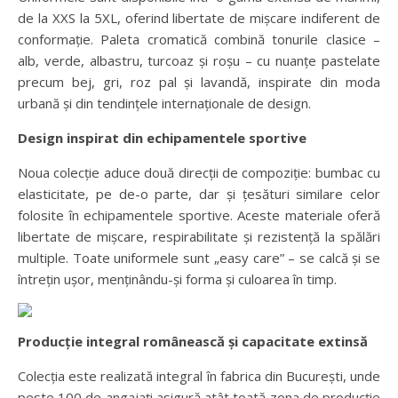
de la XXS la 5XL, oferind libertate de mișcare indiferent de
conformație. Paleta cromatică combină tonurile clasice –
alb, verde, albastru, turcoaz și roșu – cu nuanțe pastelate
precum bej, gri, roz pal și lavandă, inspirate din moda
urbană și din tendințele internaționale de design.
Design inspirat din echipamentele sportive
Noua colecție aduce două direcții de compoziție: bumbac cu
elasticitate, pe de-o parte, dar și țesături similare celor
folosite în echipamentele sportive. Aceste materiale oferă
libertate de mișcare, respirabilitate și rezistență la spălări
multiple. Toate uniformele sunt „easy care” – se calcă și se
întrețin ușor, menținându-și forma și culoarea în timp.
Producție integral românească și capacitate extinsă
Colecția este realizată integral în fabrica din București, unde
peste 100 de angajați asigură atât toată zona de producție