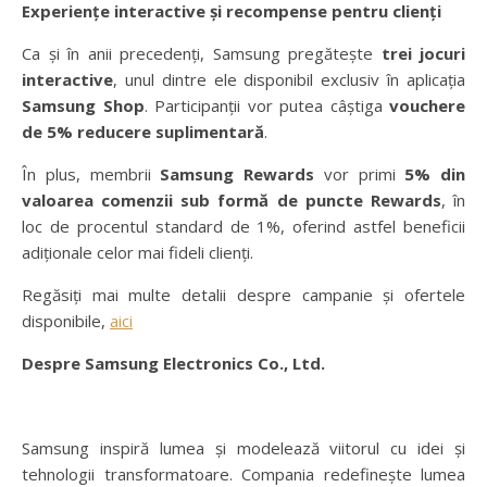
Experiențe interactive și recompense pentru clienți
Ca și în anii precedenți, Samsung pregătește
trei jocuri
interactive
, unul dintre ele disponibil exclusiv în aplicația
Samsung Shop
. Participanții vor putea câștiga
vouchere
de 5% reducere suplimentară
.
În plus, membrii
Samsung Rewards
vor primi
5% din
valoarea comenzii sub formă de puncte Rewards
, în
loc de procentul standard de 1%, oferind astfel beneficii
adiționale celor mai fideli clienți.
Regăsiți mai multe detalii despre campanie și ofertele
disponibile,
aici
Despre Samsung Electronics Co., Ltd.
Samsung inspiră lumea și modelează viitorul cu idei și
tehnologii transformatoare. Compania redefinește lumea