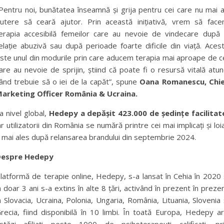
Pentru noi, bunătatea înseamnă și grija pentru cei care nu mai 
utere să ceară ajutor. Prin această inițiativă, vrem să fac
erapia accesibilă femeilor care au nevoie de vindecare după
elație abuzivă sau după perioade foarte dificile din viață. Aces
ste unul din modurile prin care aducem terapia mai aproape de c
are au nevoie de sprijin, știind că poate fi o resursă vitală atun
ând trebuie să o iei de la capăt”, spune
Oana Romanescu, Chi
arketing Officer România & Ucraina.
a nivel global,
Hedepy a depășit 423.000 de ședințe facilitat
ar utilizatorii din România se numără printre cei mai implicați și loia
 mai ales după relansarea brandului din septembrie 2024.
espre Hedepy
latformă de terapie online, Hedepy, s-a lansat în Cehia în 2020 
n doar 3 ani s-a extins în alte 8 țări, activând în prezent în preze
n Slovacia, Ucraina, Polonia, Ungaria, România, Lituania, Slovenia 
recia, fiind disponibilă în 10 limbi. În toată Europa, Hedepy a