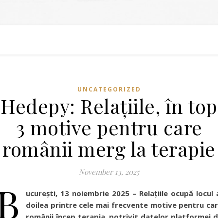
UNCATEGORIZED
Hedepy: Relațiile, în top
3 motive pentru care
românii merg la terapie
November 13, 2025
B
ucurești, 13 noiembrie 2025 – Relațiile ocupă locul 
doilea printre cele mai frecvente motive pentru ca
românii încep terapia, potrivit datelor platformei 