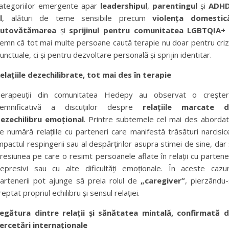
ategoriilor emergente apar
leadershipul
,
parentingul
și
ADHD
l
, alături de teme sensibile precum
violența domestic
autovătămarea
și
sprijinul pentru comunitatea LGBTQIA
emn că tot mai multe persoane caută terapie nu doar pentru cri
unctuale, ci și pentru dezvoltare personală și sprijin identitar.
elațiile dezechilibrate, tot mai des în terapie
erapeuții din comunitatea Hedepy au observat o crește
emnificativă a discuțiilor despre
relațiile marcate 
ezechilibru emoțional
. Printre subtemele cel mai des aborda
e numără relațiile cu parteneri care manifestă trăsături narcisic
mpactul respingerii sau al despărțirilor asupra stimei de sine, dar 
resiunea pe care o resimt persoanele aflate în relații cu partene
epresivi sau cu alte dificultăți emoționale. În aceste cazur
artenerii pot ajunge să preia rolul de
„caregiver”
, pierzându-
reptat propriul echilibru și sensul relației.
egătura dintre relații și sănătatea mintală, confirmată 
ercetări internaționale