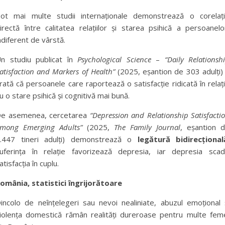
ot mai multe studii internaționale demonstrează o corelaț
irectă între calitatea relațiilor și starea psihică a persoanelo
ndiferent de vârstă.
n studiu publicat în
Psychological Science
–
“Daily Relationsh
atisfaction and Markers of Health”
(2025, eșantion de 303 adulți)
rată că persoanele care raportează o satisfacție ridicată în relaț
u o stare psihică și cognitivă mai bună.
e asemenea, cercetarea
“Depression and Relationship Satisfacti
mong Emerging Adults”
(2025,
The Family Journal
, eșantion 
.447 tineri adulți) demonstrează o
legătură bidirecțional
uferința în relație favorizează depresia, iar depresia sca
atisfacția în cuplu.
omânia, statistici îngrijorătoare
incolo de neînțelegeri sau nevoi nealiniate, abuzul emoțional 
iolența domestică rămân realități dureroase pentru multe fem