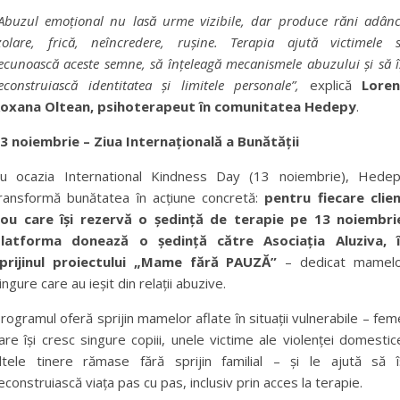
Abuzul emoțional nu lasă urme vizibile, dar produce răni adânc
zolare, frică, neîncredere, rușine. Terapia ajută victimele 
ecunoască aceste semne, să înțeleagă mecanismele abuzului și să î
econstruiască identitatea și limitele personale”,
explică
Lore
oxana Oltean
, psihoterapeut în comunitatea Hedepy
.
3 noiembrie – Ziua Internațională a Bunătății
u ocazia International Kindness Day (13 noiembrie), Hede
ransformă bunătatea în acțiune concretă:
pentru fiecare clie
ou care își rezervă o ședință de terapie pe 13 noiembri
latforma donează o ședință către Asociația Aluziva, 
prijinul proiectului „Mame fără PAUZĂ”
– dedicat mamel
ingure care au ieșit din relații abuzive.
rogramul oferă sprijin mamelor aflate în situații vulnerabile – fem
are își cresc singure copiii, unele victime ale violenței domestic
ltele tinere rămase fără sprijin familial – și le ajută să î
econstruiască viața pas cu pas, inclusiv prin acces la terapie.