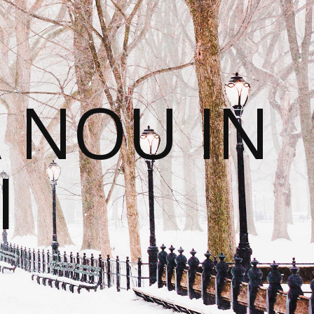
 NOU IN
I