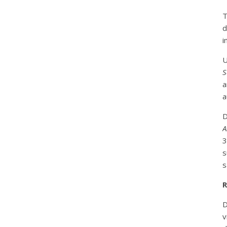
T
d
i
U
S
a
a
D
A
3
s
s
R
D
v