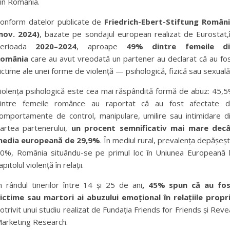
in România.
onform datelor publicate de
Friedrich-Ebert-Stiftung Român
nov. 2024)
, bazate pe sondajul european realizat de Eurostat,
perioada
2020–2024
, aproape
49% dintre femeile di
România
care au avut vreodată un partener au declarat că au fo
ictime ale unei forme de violență — psihologică, fizică sau sexuală
iolența psihologică este cea mai răspândită formă de abuz: 45,
intre femeile românce au raportat că au fost afectate 
omportamente de control, manipulare, umilire sau intimidare d
artea partenerului,
un procent semnificativ mai mare dec
edia europeană de 29,9%
. În mediul rural, prevalența depășeș
0%, România situându-se pe primul loc în Uniunea Europeană 
apitolul violență în relații.
n rândul tinerilor între 14 și 25 de ani
, 45% spun că au fo
ictime sau martori ai abuzului emoțional în relațiile propri
otrivit unui studiu realizat de Fundația Friends for Friends și Reve
arketing Research.