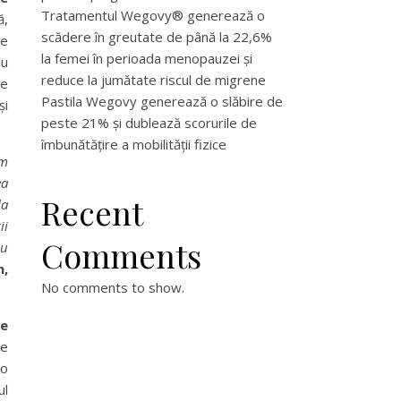
Tratamentul Wegovy® generează o
ă,
scădere în greutate de până la 22,6%
te
la femei în perioada menopauzei și
lu
reduce la jumătate riscul de migrene
de
Pastila Wegovy generează o slăbire de
și
peste 21% și dublează scorurile de
îmbunătățire a mobilității fizice
ăm
ea
Recent
la
ii
Comments
au
n
,
No comments to show.
te
re
 o
ul