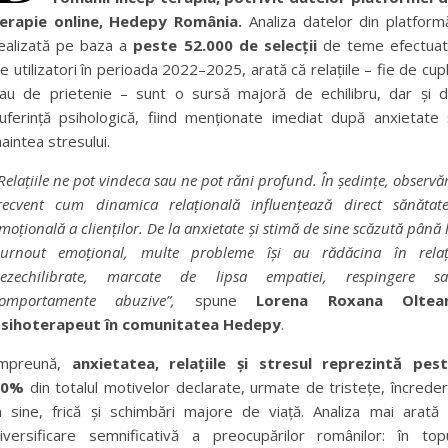
erapie online, Hedepy România.
Analiza datelor din platform
ealizată pe baza a
peste 52.000 de selecții
de teme efectua
e utilizatori în perioada 2022–2025, arată că relațiile – fie de cup
au de prietenie – sunt o sursă majoră de echilibru, dar și 
uferință psihologică, fiind menționate imediat după anxietate 
naintea stresului.
Relațiile ne pot vindeca sau ne pot răni profund. În ședințe, observ
recvent cum dinamica relațională influențează direct sănătat
moțională a clienților. De la anxietate și stimă de sine scăzută până 
urnout emoțional, multe probleme își au rădăcina în relaț
ezechilibrate, marcate de lipsa empatiei, respingere s
omportamente abuzive”,
spune
Lorena Roxana Oltea
sihoterapeut în comunitatea Hedepy
.
mpreună,
anxietatea, relațiile și stresul reprezintă
pes
20%
din totalul motivelor declarate, urmate de tristețe, încrede
n sine, frică și schimbări majore de viață. Analiza mai arată
iversificare semnificativă a preocupărilor românilor: în top