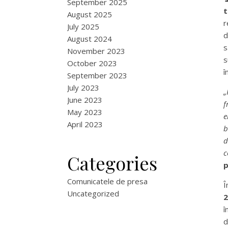
September 2025
t
August 2025
r
July 2025
d
August 2024
s
November 2023
s
October 2023
î
September 2023
July 2023
„
June 2023
f
May 2023
e
April 2023
b
d
c
Categories
p
Comunicatele de presa
Î
Uncategorized
î
d