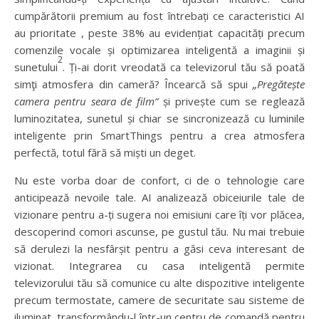
cumpărătorii premium au fost întrebați ce caracteristici AI
au prioritate , peste 38% au evidențiat capacități precum
comenzile vocale și optimizarea inteligentă a imaginii și
2
sunetului
. Ți-ai dorit vreodată ca televizorul tău să poată
simţi atmosfera din cameră? Încearcă să spui
„Pregătește
camera pentru seara de film”
și privește cum se reglează
luminozitatea, sunetul și chiar se sincronizează cu luminile
inteligente prin SmartThings pentru a crea atmosfera
perfectă, totul fără să miști un deget.
Nu este vorba doar de confort, ci de o tehnologie care
anticipează nevoile tale. AI analizează obiceiurile tale de
vizionare pentru a-ți sugera noi emisiuni care îți vor plăcea,
descoperind comori ascunse, pe gustul tău. Nu mai trebuie
să derulezi la nesfârșit pentru a găsi ceva interesant de
vizionat. Integrarea cu casa inteligentă permite
televizorului tău să comunice cu alte dispozitive inteligente
precum termostate, camere de securitate sau sisteme de
iluminat, transformându-l într-un centru de comandă pentru