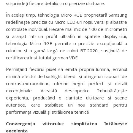
surprindeți fiecare detaliu cu o precizie uluitoare.
În același timp, tehnologia Micro RGB proprietară Samsung
redefinește precizia cu Micro LED-uri roșii, verzi și albastre
controlate individual. Fiecare mai mic de 100 de micrometri
și aranjat într-un profil ultrafin în spatele display-ului,
tehnologia Micro RGB permite o precizie excepțională a
culorilor și o gamă largă de culori BT.2020, susținută de
certificarea institutului german VDE.
Permiţând fiecărui pixel să emită propria lumină, ecranul
elimină efectul de backlight bleed și atinge un rapoart de
contrastextraordinar, oferind negru perfect și detalii
excepționale. Această descoperire îmbunătățește
experiența, producând o claritate uluitoare și scene
autentice, care stabilesc un nou standard pentru
performanța vizuală și strălucirea tehnică.
Convergența viitorului: simplitatea întâlnește
excelența