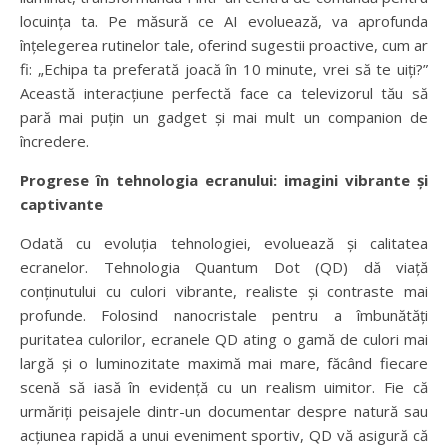
locuința ta. Pe măsură ce AI evoluează, va aprofunda
înțelegerea rutinelor tale, oferind sugestii proactive, cum ar
fi: „Echipa ta preferată joacă în 10 minute, vrei să te uiți?”
Această interacțiune perfectă face ca televizorul tău să
pară mai puțin un gadget și mai mult un companion de
încredere.
Progrese în tehnologia ecranului: imagini vibrante și
captivante
Odată cu evoluția tehnologiei, evoluează și calitatea
ecranelor. Tehnologia Quantum Dot (QD) dă viață
conținutului cu culori vibrante, realiste și contraste mai
profunde. Folosind nanocristale pentru a îmbunătăți
puritatea culorilor, ecranele QD ating o gamă de culori mai
largă și o luminozitate maximă mai mare, făcând fiecare
scenă să iasă în evidență cu un realism uimitor. Fie că
urmăriți peisajele dintr-un documentar despre natură sau
acțiunea rapidă a unui eveniment sportiv, QD vă asigură că