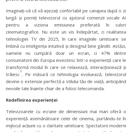
Imaginați-vă că vă așezați confortabil pe canapea după o zi
lungă și porniți televizorul cu ajutorul comenzii vocale AI
pentru a viziona emisiunea preferată în culori
cinematografice. Nu este un vis îndepărtat, ci realitatea
tehnologiei TV din 2025, în care imaginile uimitoare se
îmbină cu inteligența intuitivă și designul bine gândit. Astăzi,
oamenii nu cumpără doar un ecran, ci 47% dintre
consumatorii din Europa investesc într-o experiență care le
transformă modul în care se relaxează, interacționează și
1
trăiesc
. Pe măsură ce tehnologia evoluează, televizorul
devine o extensie perfectă a stilului tău de viață, anticipând
nevoile tale înainte chiar de a folosi telecomanda.
Redefinirea experienței
Televizoarele cu ecrane de dimensiuni mai mari oferă o
experiență asemănătoare celei de cinema, purtându-te în
mijlocul acțiunii cu o claritate uimitoare. Spectatorii moderni