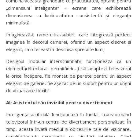
combină această grandoare cu practicitatea, optând pentru
„dimensiuni inteligente” – ecrane care echilibrează
dimensiunea cu luminozitatea consistentă și eleganța
minimalistă.
Imaginează-ți rame ultra-subțiri care integrează perfect
imaginea în decorul camerei, oferind un aspect discret și
elegant, ca o fereastră deschisă spre alte lumi,
Designul modular interschimbabil funcționează ca un
elementarhitectural, permițându-ți să adaptezi televizorul
la orice încăpere, fie montat pe perete pentru un aspect
elegant de galerie, fie așezat pe un suport pentru un unghi
de vizualizare flexibil.
AI: Asistentul tău invizibil pentru divertisment
Inteligența artificială funcționează în fundal, transformând
televizorul într-un centru de divertisment personalizat. În
timp, acesta învață mediul și obiceiurile tale de vizionare,
simplificându-ți experiența cu ajustări intuitive. Când