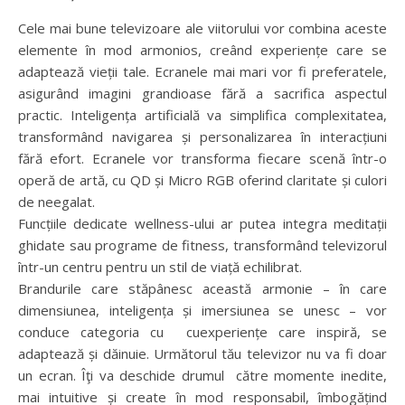
Cele mai bune televizoare ale viitorului vor combina aceste
elemente în mod armonios, creând experiențe care se
adaptează vieții tale. Ecranele mai mari vor fi preferatele,
asigurând imagini grandioase fără a sacrifica aspectul
practic. Inteligența artificială va simplifica complexitatea,
transformând navigarea și personalizarea în interacțiuni
fără efort. Ecranele vor transforma fiecare scenă într-o
operă de artă, cu QD și Micro RGB oferind claritate și culori
de neegalat.
Funcțiile dedicate wellness-ului ar putea integra meditații
ghidate sau programe de fitness, transformând televizorul
într-un centru pentru un stil de viață echilibrat.
Brandurile care stăpânesc această armonie – în care
dimensiunea, inteligența și imersiunea se unesc – vor
conduce categoria cu cuexperiențe care inspiră, se
adaptează și dăinuie. Următorul tău televizor nu va fi doar
un ecran. Îţi va deschide drumul către momente inedite,
mai intuitive și create în mod responsabil, îmbogățind