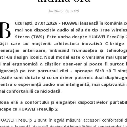
January 27, 2026
B
ucurești, 27.01.2026 – HUAWEI lansează în România c
mai nou dispozitiv audio al său de tip
True Wirele
Stereo
(TWS). Este vorba despre
HUAWEI FreeClip 
ăști care au moștenit arhitectura inovativă C-bridge
enerației anterioare, îmbinând frumusețea și tehnolog
ntr-un design iconic. Noul model este o versiune mai ușoa
i mai ergonomică a căștilor open-ear și poate fi purtat 
iguranță pe tot parcursul zilei – aproape fără să îl simț
ăștile sunt dotate și cu un driver puternic dual-diaphrag
entru o experiență audio mai inteligentă, mai captivantă 
ai confortabilă ca niciodată.
oua eră a confortului și eleganței dispozitivelor purtabi
ncepe cu HUAWEI FreeClip 2
UAWEI FreeClip 2 sunt, în egală măsură, accesorii confortabil 
urtat și la modă, datorită designului îmbunătățit al conectorului Ai