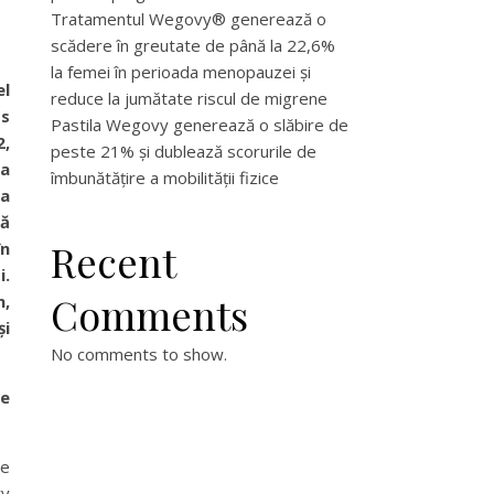
Tratamentul Wegovy® generează o
scădere în greutate de până la 22,6%
la femei în perioada menopauzei și
el
reduce la jumătate riscul de migrene
ss
Pastila Wegovy generează o slăbire de
2,
peste 21% și dublează scorurile de
 a
îmbunătățire a mobilității fizice
ia
ră
Recent
în
i.
Comments
m,
și
No comments to show.
le
de
ry