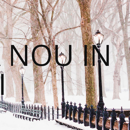
 NOU IN
I