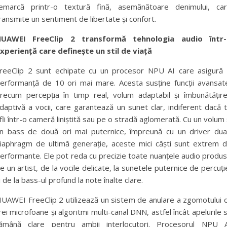
emarcă printr-o textură fină, asemănătoare denimului, ca
ransmite un sentiment de libertate și confort.
UAWEI FreeClip 2 transformă tehnologia audio într
xperiență care definește un stil de viață
reeClip 2 sunt echipate cu un procesor NPU AI care asigură
erformanță de 10 ori mai mare. Acesta susține funcții avansat
recum percepția în timp real, volum adaptabil și îmbunătățir
daptivă a vocii, care garantează un sunet clar, indiferent dacă 
fli într-o cameră liniștită sau pe o stradă aglomerată. Cu un volum 
n bass de două ori mai puternice, împreună cu un driver dua
iaphragm de ultimă generație, aceste mici căști sunt extrem 
erformante. Ele pot reda cu precizie toate nuanțele audio produ
e un artist, de la vocile delicate, la sunetele puternice de percuți
i de la bass-ul profund la note înalte clare.
UAWEI FreeClip 2 utilizează un sistem de anulare a zgomotului 
rei microfoane și algoritmi multi-canal DNN, astfel încât apelurile 
ămână clare pentru ambii interlocutori. Procesorul NPU 