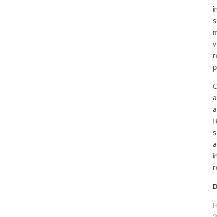
î
s
m
v
r
p
C
a
a
I
s
a
î
r
D
H
2