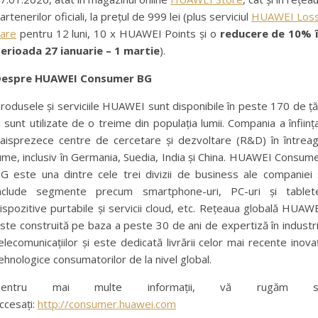
artenerilor oficiali, la prețul de 999 lei (plus serviciul
HUAWEI Los
are
pentru 12 luni, 10 x HUAWEI Points și o
reducere de 10% 
erioada 27 ianuarie – 1 martie
).
espre HUAWEI Consumer BG
rodusele și serviciile HUAWEI sunt disponibile în peste 170 de ță
i sunt utilizate de o treime din populația lumii. Compania a înființ
aisprezece centre de cercetare și dezvoltare (R&D) în întrea
ume, inclusiv în Germania, Suedia, India și China. HUAWEI Consum
G este una dintre cele trei divizii de business ale companiei 
nclude segmente precum smartphone-uri, PC-uri și tablet
ispozitive purtabile și servicii cloud, etc. Rețeaua globală HUAW
ste construită pe baza a peste 30 de ani de expertiză în industr
elecomunicațiilor și este dedicată livrării celor mai recente inovaț
ehnologice consumatorilor de la nivel global.
Pentru mai multe informații, vă rugăm s
ccesați:
http://consumer.huawei.com