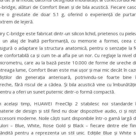
-bridge, alături de Comfort Bean și de bila acustică. Fiecare cas
re o greutate de doar 5.1 g, oferind o experiență de purta
xtrem de lejeră.
iry C-bridge este fabricat dintr-un silicon lichid, prietenos cu piele
i un aliaj de înaltă performanță, cu memorie a formei, ceea 
sigură o adaptare la structura anatomică, pentru o senzație la f
e confortabilă ca și cum te-ai afla pe un nor. Cu reglaje la nivel 
icrometru, care au la bază peste 10.000 de forme de ureche d
ntreaga lume, Comfort Bean este mai ușor și mai mic decât în caz
ăștilor din generația anterioară, potrivindu-se foarte bine 
reche, fără riscul de a cădea. Și bila acustică vine cu îmbunătățir
entru a oferi un sunet puternic dintr-o formă compactă.
n același timp, HUAWEI FreeClip 2 stabilesc noi standarde 
aterie de design și stil fiind nu doar dispozitive audio, ci și niș
ccesorii moderne. Noile căști sunt disponibile într-o gamă largă 
ulori – Blue, White, Rose Gold și Black – fiecare dintre ele fii
ândită pentru a reprezenta un stil unic. Edițiile Blue și White 