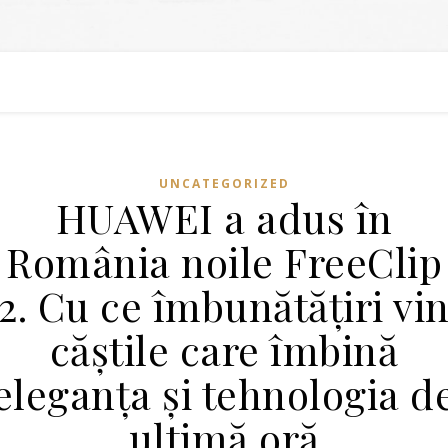
UNCATEGORIZED
HUAWEI a adus în
România noile FreeClip
2. Cu ce îmbunătățiri vi
căștile care îmbină
eleganța și tehnologia d
ultimă oră