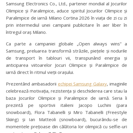
Samsung Electronics Co., Ltd., partener mondial al Jocurilor
Olimpice și Paralimpice, aduce spiritul Jocurilor Olimpice și
Paralimpice de iarnă Milano Cortina 2026 în viața de zi cu zi
prin intermediul unei campanii publicitare în aer liber în
întregul oraș Milano.
Ca parte a campaniei globale „Open always wins” a
Samsung, preluarea transformă străzile, piețele și nodurile
de transport în tablouri vii, transpunând energia și
anticiparea viitoarelor Jocuri Olimpice și Paralimpice de
iarnă direct în ritmul vieții orașului.
Prezentând ambasadorii
echipei Samsung Galaxy
, imaginile
celebrează motivația, rezistența și deschiderea care stau la
baza Jocurilor Olimpice și Paralimpice de iarnă. Seria îi
prezintă pe sportivii italieni Jacopo Luchini (para
snowboard), Flora Tabanelli și Miro Tabanelli (Freestyle
Skiing) și Ian Matteoli (snowboard), bucurându-se de
momentele prețioase din călătoria lor olimpică cu selfie-uri