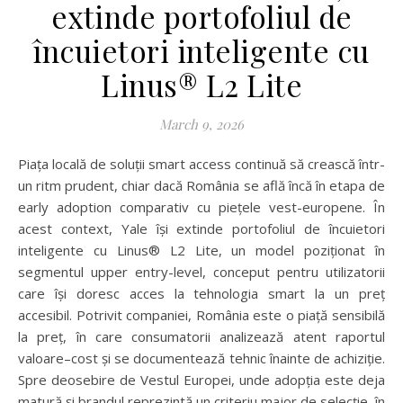
extinde portofoliul de
încuietori inteligente cu
Linus® L2 Lite
March 9, 2026
Piața locală de soluții smart access continuă să crească într-
un ritm prudent, chiar dacă România se află încă în etapa de
early adoption comparativ cu piețele vest-europene. În
acest context, Yale își extinde portofoliul de încuietori
inteligente cu Linus® L2 Lite, un model poziționat în
segmentul upper entry-level, conceput pentru utilizatorii
care își doresc acces la tehnologia smart la un preț
accesibil. Potrivit companiei, România este o piață sensibilă
la preț, în care consumatorii analizează atent raportul
valoare–cost și se documentează tehnic înainte de achiziție.
Spre deosebire de Vestul Europei, unde adopția este deja
matură și brandul reprezintă un criteriu major de selecție, în