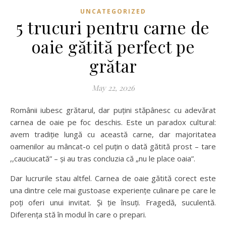
UNCATEGORIZED
5 trucuri pentru carne de
oaie gătită perfect pe
grătar
May 22, 2026
Românii iubesc grătarul, dar puțini stăpânesc cu adevărat
carnea de oaie pe foc deschis. Este un paradox cultural:
avem tradiție lungă cu această carne, dar majoritatea
oamenilor au mâncat-o cel puțin o dată gătită prost – tare
,,cauciucată” – și au tras concluzia că „nu le place oaia”.
Dar lucrurile stau altfel. Carnea de oaie gătită corect este
una dintre cele mai gustoase experiențe culinare pe care le
poți oferi unui invitat. Și ție însuți. Fragedă, suculentă.
Diferența stă în modul în care o prepari.