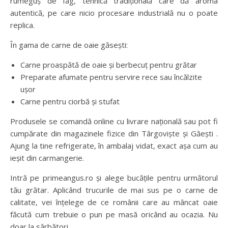
rumeguș de fag, tehnică tradițională care dă aroma
autentică, pe care nicio procesare industrială nu o poate
replica.
În gama de carne de oaie găsești:
Carne proaspătă de oaie și berbecuț pentru grătar
Preparate afumate pentru servire rece sau încălzite
ușor
Carne pentru ciorbă și stufat
Produsele se comandă online cu livrare națională sau pot fi
cumpărate din magazinele fizice din Târgoviște și Găești .
Ajung la tine refrigerate, în ambalaj vidat, exact așa cum au
ieșit din carmangerie.
Intră pe primeangus.ro și alege bucățile pentru următorul
tău grătar. Aplicând trucurile de mai sus pe o carne de
calitate, vei înțelege de ce românii care au mâncat oaie
făcută cum trebuie o pun pe masă oricând au ocazia. Nu
doar la sărbători.