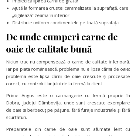
Împiedică lipirea cărnii de grătar
Ajută la formarea crustei caramelizate la suprafață, care
„sigilează” zeama în interior
Distribuie uniform condimentele pe toată suprafața
De unde cumperi carne de
oaie de calitate bună
Niciun truc nu compensează o carne de calitate inferioară.
Iar pe piața românească, problema nu e lipsa cărnii de oaie;
problema este lipsa cărnii de oaie crescute și procesate
corect, cu controlul lanțului de la fermă la client .
Prime Angus este o carmangerie cu fermă proprie în
Dobra, județul Dâmbovița, unde sunt crescute exemplare
de oaie și berbecuț pe pășune, fără furaje industriale și fără
scurtături.
Preparatele din carne de oaie sunt afumate lent cu