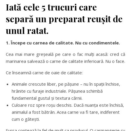
Iată cele 5 trucuri care
separă un preparat reușit de
unul ratat.
1. Începe cu carnea de calitate. Nu cu condimentele.
Cea mai mare greșeală pe care o fac mulți acasă: cred că
marinarea salvează o carne de calitate inferioară. Nu o face.
Ce înseamnă carne de oaie de calitate:
Animale crescute liber, pe pășune – nu în spații închise,
hrănite cu furaje industriale. Pășunea schimbă
fundamental gustul și textura cărnii.
Culoare roz spre roșu deschis. Dacă nuanța este închisă,
animalul a fost bătrân. Acea carne va fi tare, indiferent
cum o gătești.
Sursa contează la fel de mult ca produsul. O carmangerie cu