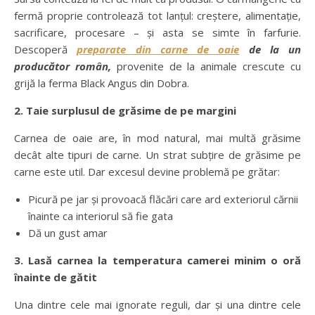
fermă proprie controlează tot lanțul: creștere, alimentație,
sacrificare, procesare – și asta se simte în farfurie.
Descoperă
preparate din carne de oaie
de la un
producător român,
provenite de la animale crescute cu
grijă la ferma Black Angus din Dobra.
2. Taie surplusul de grăsime de pe margini
Carnea de oaie are, în mod natural, mai multă grăsime
decât alte tipuri de carne. Un strat subțire de grăsime pe
carne este util. Dar excesul devine problemă pe grătar:
Picură pe jar și provoacă flăcări care ard exteriorul cărnii
înainte ca interiorul să fie gata
Dă un gust amar
3. Lasă carnea la temperatura camerei minim o oră
înainte de gătit
Una dintre cele mai ignorate reguli, dar și una dintre cele