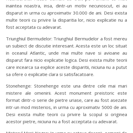
inaintea noastra, insa, dintr-un motiv necunoscut, ei au
disparut in urma cu aproximativ 30.000 de ani. Desi exista
multe teorii cu privire la disparitia lor, nicio explicatie nu a
fost acceptata cu adevarat.
Triunghiul Bermudelor: Triunghiul Bermudelor a fost mereu
un subiect de discutie interesant. Acesta este un loc situat
in oceanul Atlantic, unde mai multe nave si avioane au
disparut fara nicio explicatie logica. Desi exista multe teorii
care incearca sa explice aceste disparitii, niciuna nu a putut
sa ofere o explicatie clara si satisfacatoare.
Stonehenge: Stonehenge este una dintre cele mai mari
mistere ale omenirii. Acest monument preistoric este
format dintr-o serie de pietre uriase, care au fost asezate
intr-un mod misterios, in urma cu aproximativ 5000 de ani.
Desi exista multe teorii cu privire la scopul si originea
acestor pietre, niciuna nu a fost acceptata cu adevarat.
Misterul Marii Negre: In urma cu cateva decenii, oamenii de