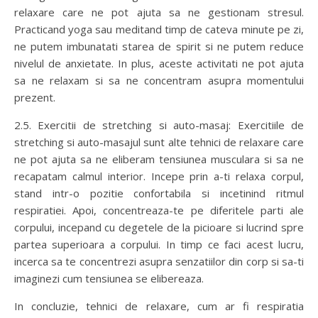
relaxare care ne pot ajuta sa ne gestionam stresul.
Practicand yoga sau meditand timp de cateva minute pe zi,
ne putem imbunatati starea de spirit si ne putem reduce
nivelul de anxietate. In plus, aceste activitati ne pot ajuta
sa ne relaxam si sa ne concentram asupra momentului
prezent.
2.5. Exercitii de stretching si auto-masaj: Exercitiile de
stretching si auto-masajul sunt alte tehnici de relaxare care
ne pot ajuta sa ne eliberam tensiunea musculara si sa ne
recapatam calmul interior. Incepe prin a-ti relaxa corpul,
stand intr-o pozitie confortabila si incetinind ritmul
respiratiei. Apoi, concentreaza-te pe diferitele parti ale
corpului, incepand cu degetele de la picioare si lucrind spre
partea superioara a corpului. In timp ce faci acest lucru,
incerca sa te concentrezi asupra senzatiilor din corp si sa-ti
imaginezi cum tensiunea se elibereaza.
In concluzie, tehnici de relaxare, cum ar fi respiratia