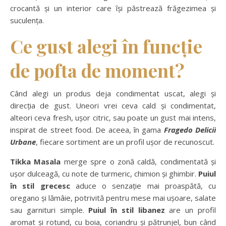
crocantă și un interior care își păstrează frăgezimea și
suculența.
Ce gust alegi în funcție
de pofta de moment?
Când alegi un produs deja condimentat uscat, alegi și
direcția de gust. Uneori vrei ceva cald și condimentat,
alteori ceva fresh, ușor citric, sau poate un gust mai intens,
inspirat de street food. De aceea, în gama
Fragedo Delicii
Urbane
, fiecare sortiment are un profil ușor de recunoscut.
Tikka Masala
merge spre o zonă caldă, condimentată și
ușor dulceagă, cu note de turmeric, chimion și ghimbir.
Puiul
în stil grecesc
aduce o senzație mai proaspătă, cu
oregano și lămâie, potrivită pentru mese mai ușoare, salate
sau garnituri simple.
Puiul în stil libanez
are un profil
aromat și rotund, cu boia, coriandru și pătrunjel, bun când