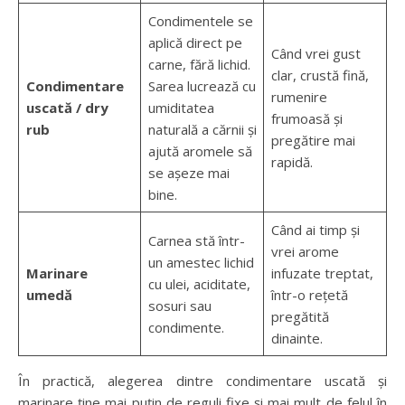
Condimentele se
aplică direct pe
Când vrei gust
carne, fără lichid.
clar, crustă fină,
Condimentare
Sarea lucrează cu
rumenire
uscată / dry
umiditatea
frumoasă și
rub
naturală a cărnii și
pregătire mai
ajută aromele să
rapidă.
se așeze mai
bine.
Când ai timp și
Carnea stă într-
vrei arome
un amestec lichid
Marinare
infuzate treptat,
cu ulei, aciditate,
umedă
într-o rețetă
sosuri sau
pregătită
condimente.
dinainte.
În practică, alegerea dintre condimentare uscată și
marinare ține mai puțin de reguli fixe și mai mult de felul în