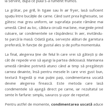
la servire, după ce puiul s-a rumenit frumos.
La grătar, pe grill, în tigaie sau în air fryer, lasă suficient
spațiu între bucățile de carne. Când sunt prea înghesuite, se
gătesc mai greu uniform, iar suprafața poate rămâne mai
umedă. Când au loc, căldura circulă mai bine, marginile prind
culoare, iar condimentele se răspândesc în aer, invitându-
te parcă la masă. Odată gata, servește alături de garnitura
preferată, în funcție de gustul ales și de pofta momentului.
La final, alegerea ține de felul în care vrei să gătești și de
cât de repede vrei să ajungi la partea delicioasă. Marinarea
umedă rămâne potrivită atunci când ai timp să pregătești
carnea dinainte, însă pentru mesele în care vrei gust bun,
textură fragedă și mai puțini pași, condimentarea uscată
devine alegerea firească. Este metoda care lasă
condimentele să ajungă direct pe carne, iar rezultatul se
simte în farfurie: simplu, savuros și ușor de repetat.
Pentru astfel de momente,
condimentarea uscată
aduce