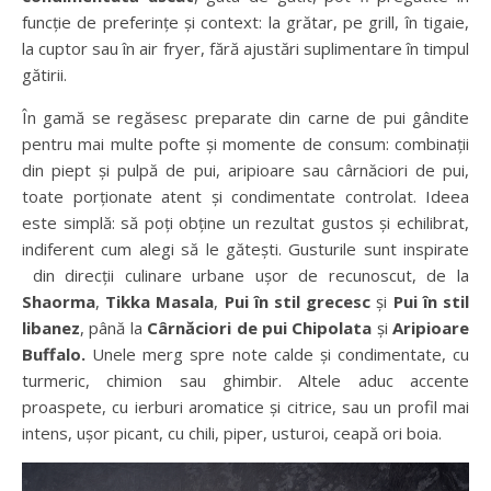
funcție de preferințe și context: la grătar, pe grill, în tigaie,
la cuptor sau în air fryer, fără ajustări suplimentare în timpul
gătirii.
În gamă se regăsesc preparate din carne de pui gândite
pentru mai multe pofte și momente de consum: combinații
din piept și pulpă de pui, aripioare sau cârnăciori de pui,
toate porționate atent și condimentate controlat. Ideea
este simplă: să poți obține un rezultat gustos și echilibrat,
indiferent cum alegi să le gătești. Gusturile sunt inspirate
din direcții culinare urbane ușor de recunoscut, de la
Shaorma
,
Tikka Masala
,
Pui în stil grecesc
și
Pui în stil
libanez
, până la
Cârnăciori de pui
Chipolata
și
Aripioare
Buffalo.
Unele merg spre note calde și condimentate, cu
turmeric, chimion sau ghimbir. Altele aduc accente
proaspete, cu ierburi aromatice și citrice, sau un profil mai
intens, ușor picant, cu chili, piper, usturoi, ceapă ori boia.