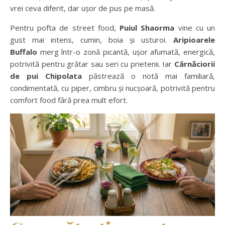
vrei ceva diferit, dar ușor de pus pe masă.
Pentru pofta de street food,
Puiul Shaorma
vine cu un
gust mai intens, cumin, boia și usturoi.
Aripioarele
Buffalo
merg într-o zonă picantă, ușor afumată, energică,
potrivită pentru grătar sau seri cu prietenii. Iar
Cârnăciorii
de pui Chipolata
păstrează o notă mai familiară,
condimentată, cu piper, cimbru și nucșoară, potrivită pentru
comfort food fără prea mult efort.