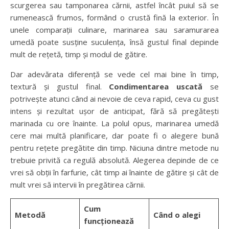
scurgerea sau tamponarea cărnii, astfel încât puiul să se
rumenească frumos, formând o crustă fină la exterior. În
unele comparații culinare, marinarea sau saramurarea
umedă poate susține suculența, însă gustul final depinde
mult de rețetă, timp și modul de gătire.
Dar adevărata diferență se vede cel mai bine în timp,
textură și gustul final.
Condimentarea uscată
se
potrivește atunci când ai nevoie de ceva rapid, ceva cu gust
intens și rezultat ușor de anticipat, fără să pregătești
marinada cu ore înainte. La polul opus, marinarea umedă
cere mai multă planificare, dar poate fi o alegere bună
pentru rețete pregătite din timp. Niciuna dintre metode nu
trebuie privită ca regulă absolută. Alegerea depinde de ce
vrei să obții în farfurie, cât timp ai înainte de gătire și cât de
mult vrei să intervii în pregătirea cărnii.
Cum
Metodă
Când o alegi
funcționează