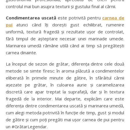
controlul mai bun asupra texturii și gustului final al cărnii.
Condimentarea uscată
este potrivită pentru
carnea de
pui
atunci când îți dorești gust echilibrat, rumenire
uniformă, textură fragedă și rezultate ușor de controlat,
fără timpul de așteptare necesar unei marinade umede.
Marinarea umedă rămâne utilă când ai timp să pregătești
carnea dinainte.
La început de sezon de grătar, diferența dintre cele două
metode se simte firesc: în aroma plăcută a condimentelor
eliberată în primele minute de gătire, în sfârâitul cărnii
așezate pe grătar, în culoarea aurie și caramelizarea
discretă care apar treptat la suprafață, dar și în textura
fragedă de la interior. Mai departe, explicăm care este
diferența dintre condimentarea uscată și marinarea umedă,
cum alegi metoda potrivită în funcție de timp, gust și modul
de gătire și cum poți pregăti mai ușor carnea de pui pentru
un #GrătarLegendar.