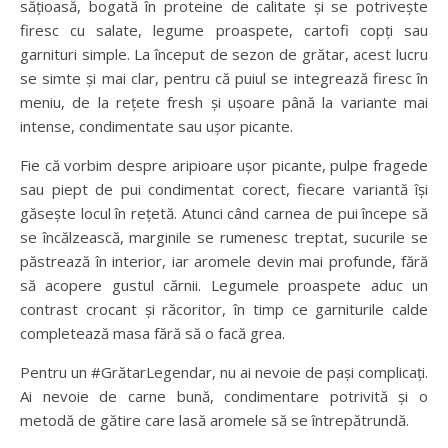
sățioasă, bogată în proteine de calitate și se potrivește
firesc cu salate, legume proaspete, cartofi copți sau
garnituri simple. La început de sezon de grătar, acest lucru
se simte și mai clar, pentru că puiul se integrează firesc în
meniu, de la rețete fresh și ușoare până la variante mai
intense, condimentate sau ușor picante.
Fie că vorbim despre aripioare ușor picante, pulpe fragede
sau piept de pui condimentat corect, fiecare variantă își
găsește locul în rețetă. Atunci când carnea de pui începe să
se încălzească, marginile se rumenesc treptat, sucurile se
păstrează în interior, iar aromele devin mai profunde, fără
să acopere gustul cărnii. Legumele proaspete aduc un
contrast crocant și răcoritor, în timp ce garniturile calde
completează masa fără să o facă grea.
Pentru un #GrătarLegendar, nu ai nevoie de pași complicați.
Ai nevoie de carne bună, condimentare potrivită și o
metodă de gătire care lasă aromele să se întrepătrundă.