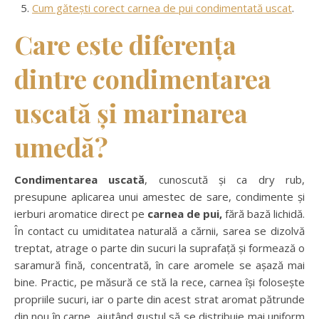
Cum gătești corect carnea de pui condimentată uscat
.
Care este diferența
dintre condimentarea
uscată și marinarea
umedă?
Condimentarea uscată
, cunoscută și ca dry rub,
presupune aplicarea unui amestec de sare, condimente și
ierburi aromatice direct pe
carnea de pui,
fără bază lichidă.
În contact cu umiditatea naturală a cărnii, sarea se dizolvă
treptat, atrage o parte din sucuri la suprafață și formează o
saramură fină, concentrată, în care aromele se așază mai
bine. Practic, pe măsură ce stă la rece, carnea își folosește
propriile sucuri, iar o parte din acest strat aromat pătrunde
din nou în carne, ajutând gustul să se distribuie mai uniform