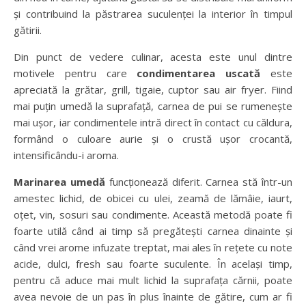
și contribuind la păstrarea suculenței la interior în timpul
gătirii.
Din punct de vedere culinar, acesta este unul dintre
motivele pentru care
condimentarea uscată
este
apreciată la grătar, grill, tigaie, cuptor sau air fryer. Fiind
mai puțin umedă la suprafață, carnea de pui se rumenește
mai ușor, iar condimentele intră direct în contact cu căldura,
formând o culoare aurie și o crustă ușor crocantă,
intensificându-i aroma.
Marinarea umedă
funcționează diferit. Carnea stă într-un
amestec lichid, de obicei cu ulei, zeamă de lămâie, iaurt,
oțet, vin, sosuri sau condimente. Această metodă poate fi
foarte utilă când ai timp să pregătești carnea dinainte și
când vrei arome infuzate treptat, mai ales în rețete cu note
acide, dulci, fresh sau foarte suculente. În același timp,
pentru că aduce mai mult lichid la suprafața cărnii, poate
avea nevoie de un pas în plus înainte de gătire, cum ar fi