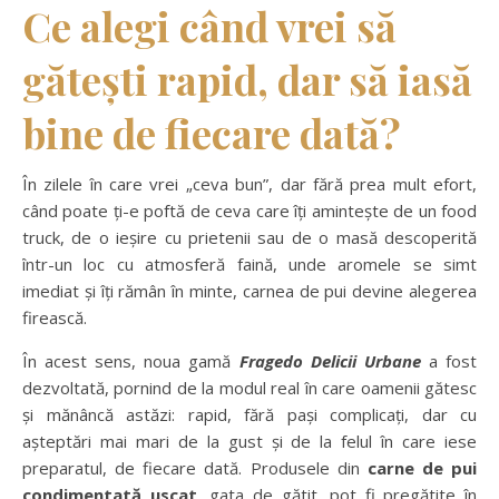
Ce alegi când vrei să
gătești rapid, dar să iasă
bine de fiecare dată?
În zilele în care vrei „ceva bun”, dar fără prea mult efort,
când poate ți-e poftă de ceva care îți amintește de un food
truck, de o ieșire cu prietenii sau de o masă descoperită
într-un loc cu atmosferă faină, unde aromele se simt
imediat și îți rămân în minte, carnea de pui devine alegerea
firească.
În acest sens, noua gamă
Fragedo Delicii Urbane
a fost
dezvoltată, pornind de la modul real în care oamenii gătesc
și mănâncă astăzi: rapid, fără pași complicați, dar cu
așteptări mai mari de la gust și de la felul în care iese
preparatul, de fiecare dată. Produsele din
carne de pui
condimentată uscat
, gata de gătit, pot fi pregătite în