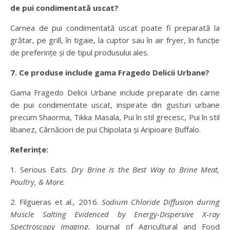
de pui condimentată uscat?
Carnea de pui condimentată uscat poate fi preparată la
grătar, pe grill, în tigaie, la cuptor sau în air fryer, în funcție
de preferințe și de tipul produsului ales.
7. Ce produse include gama Fragedo Delicii Urbane?
Gama Fragedo Delicii Urbane include preparate din carne
de pui condimentate uscat, inspirate din gusturi urbane
precum Shaorma, Tikka Masala, Pui în stil grecesc, Pui în stil
libanez, Cârnăciori de pui Chipolata și Aripioare Buffalo.
Referințe:
1. Serious Eats.
Dry Brine Is the Best Way to Brine Meat,
Poultry, & More.
2. Filgueras et al., 2016.
Sodium Chloride Diffusion during
Muscle Salting Evidenced by Energy-Dispersive X-ray
Spectroscopy Imaging.
Journal of Agricultural and Food