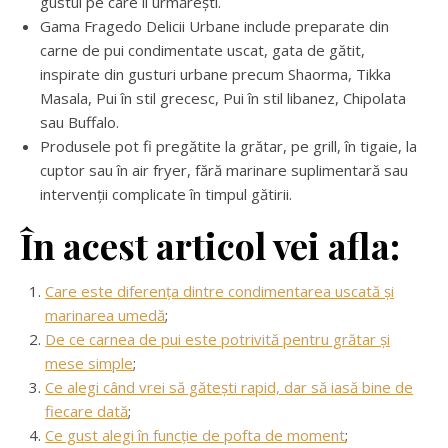
gustul pe care îl urmărești.
Gama Fragedo Delicii Urbane include preparate din
carne de pui condimentate uscat, gata de gătit,
inspirate din gusturi urbane precum Shaorma, Tikka
Masala, Pui în stil grecesc, Pui în stil libanez, Chipolata
sau Buffalo.
Produsele pot fi pregătite la grătar, pe grill, în tigaie, la
cuptor sau în air fryer, fără marinare suplimentară sau
intervenții complicate în timpul gătirii.
În acest articol vei afla:
Care este diferența dintre condimentarea uscată și
marinarea umedă
;
De ce carnea de pui este potrivită pentru grătar și
mese simple
;
Ce alegi când vrei să gătești rapid, dar să iasă bine de
fiecare dată
;
Ce gust alegi în funcție de pofta de moment
;