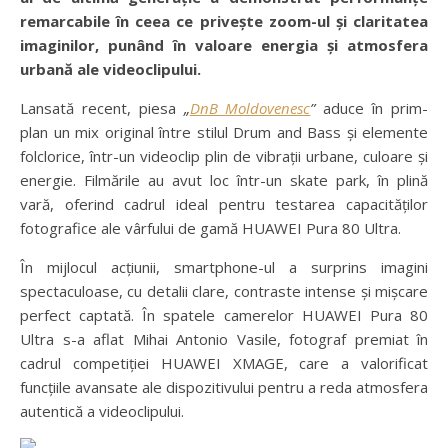
remarcabile în ceea ce privește zoom-ul și claritatea
imaginilor, punând în valoare energia și atmosfera
urbană ale videoclipului.
Lansată recent, piesa
„
DnB Moldovenesc
”
aduce în prim-
plan un mix original între stilul Drum and Bass și elemente
folclorice, într-un videoclip plin de vibrații urbane, culoare și
energie. Filmările au avut loc într-un skate park, în plină
vară, oferind cadrul ideal pentru testarea capacităților
fotografice ale vârfului de gamă HUAWEI Pura 80 Ultra.
În mijlocul acțiunii, smartphone-ul a surprins imagini
spectaculoase, cu detalii clare, contraste intense și mișcare
perfect captată. În spatele camerelor HUAWEI Pura 80
Ultra s-a aflat Mihai Antonio Vasile, fotograf premiat în
cadrul competiției HUAWEI XMAGE, care a valorificat
funcțiile avansate ale dispozitivului pentru a reda atmosfera
autentică a videoclipului.