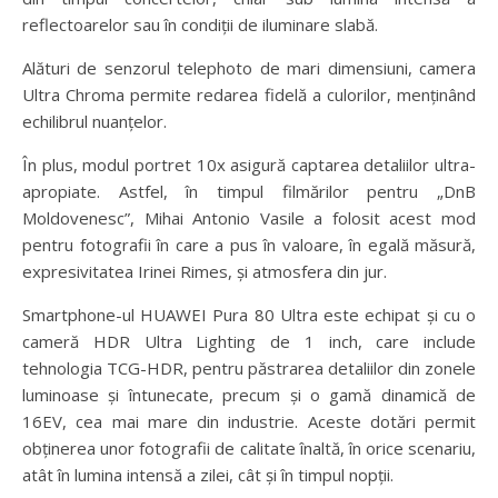
reflectoarelor sau în condiții de iluminare slabă.
Alături de senzorul telephoto de mari dimensiuni, camera
Ultra Chroma permite redarea fidelă a culorilor, menținând
echilibrul nuanțelor.
În plus, modul portret 10x asigură captarea detaliilor ultra-
apropiate. Astfel, în timpul filmărilor pentru „DnB
Moldovenesc”, Mihai Antonio Vasile a folosit acest mod
pentru fotografii în care a pus în valoare, în egală măsură,
expresivitatea Irinei Rimes, și atmosfera din jur.
Smartphone-ul HUAWEI Pura 80 Ultra este echipat și cu o
cameră
HDR Ultra Lighting de 1 inch, care include
tehnologia TCG-HDR, pentru păstrarea detaliilor din zonele
luminoase și întunecate, precum și o gamă dinamică de
16EV, cea mai mare din industrie. Aceste dotări permit
obținerea unor fotografii de calitate înaltă, în orice scenariu,
atât în lumina intensă a zilei, cât și în timpul nopții.