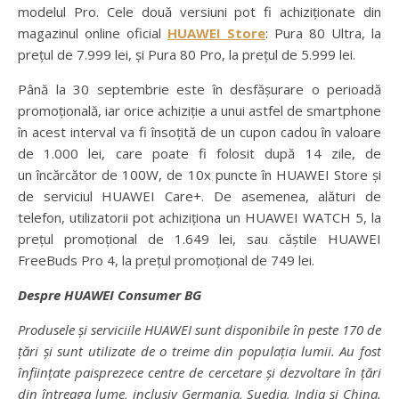
modelul Pro. Cele două versiuni pot fi achiziționate din
magazinul online oficial
HUAWEI Store
: Pura 80 Ultra, la
prețul de 7.999 lei, și Pura 80 Pro, la prețul de 5.999 lei.
Până la 30 septembrie este în desfășurare o perioadă
promoțională, iar orice achiziție a unui astfel de smartphone
în acest interval va fi însoțită de un cupon cadou în valoare
de 1.000 lei, care poate fi folosit după 14 zile, de
un încărcător de 100W, de 10x puncte în HUAWEI Store și
de serviciul HUAWEI Care+. De asemenea, alături de
telefon, utilizatorii pot achiziționa un HUAWEI WATCH 5, la
prețul promoțional de 1.649 lei, sau căștile HUAWEI
FreeBuds Pro 4, la prețul promoțional de 749 lei.
Despre HUAWEI Consumer BG
Produsele și serviciile HUAWEI sunt disponibile în peste 170 de
țări și sunt utilizate de o treime din populația lumii. Au fost
înființate paisprezece centre de cercetare și dezvoltare în țări
din întreaga lume, inclusiv Germania, Suedia, India și China.