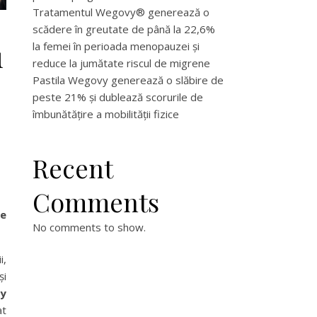
Tratamentul Wegovy® generează o
scădere în greutate de până la 22,6%
u
la femei în perioada menopauzei și
reduce la jumătate riscul de migrene
Pastila Wegovy generează o slăbire de
peste 21% și dublează scorurile de
îmbunătățire a mobilității fizice
Recent
Comments
le
No comments to show.
i,
și
y
at