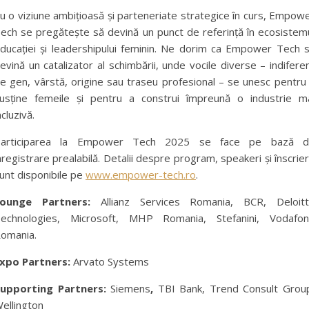
u o viziune ambițioasă și parteneriate strategice în curs, Empow
ech se pregătește să devină un punct de referință în ecosistem
ducației și leadershipului feminin. Ne dorim ca Empower Tech 
evină un catalizator al schimbării, unde vocile diverse – indifere
e gen, vârstă, origine sau traseu profesional – se unesc pentru
usține femeile și pentru a construi împreună o industrie m
ncluzivă.
articiparea la Empower Tech 2025 se face pe bază 
nregistrare prealabilă. Detalii despre program, speakeri și înscrie
unt disponibile pe
www.empower-tech.ro
.
Lounge Partners:
Allianz Services Romania, BCR, Deloit
echnologies, Microsoft, MHP Romania, Stefanini, Vodafo
omania.
xpo Partners:
Arvato Systems
upporting Partners:
Siemens
,
TBI Bank, Trend Consult Grou
ellington