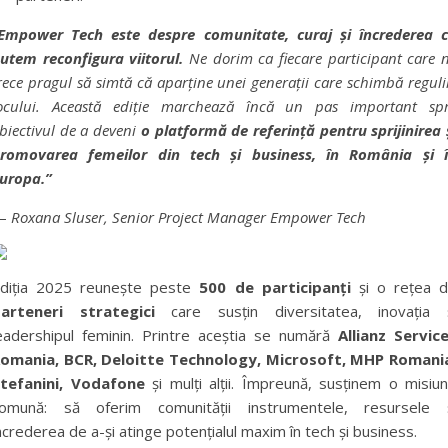
Empower Tech este despre comunitate, curaj și încrederea 
utem reconfigura viitorul.
Ne dorim ca fiecare participant care 
rece pragul să simtă că aparține unei generații care schimbă reguli
ocului. Această ediție marchează încă un pas important sp
biectivul de a deveni
o platformă de referință pentru sprijinirea 
romovarea femeilor din tech și business, în România și 
uropa.”
—
Roxana Sluser, Senior Project Manager Empower Tech
diția 2025 reunește peste
500 de participanți
și o rețea 
arteneri strategici
care susțin diversitatea, inovația 
eadershipul feminin. Printre aceștia se numără
Allianz Servic
omania, BCR, Deloitte Technology, Microsoft, MHP Romani
tefanini, Vodafone
și mulți alții. Împreună, susținem o misiu
omună: să oferim comunității instrumentele, resursele 
ncrederea de a-și atinge potențialul maxim în tech și business.