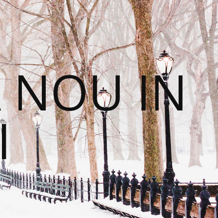
 NOU IN
I