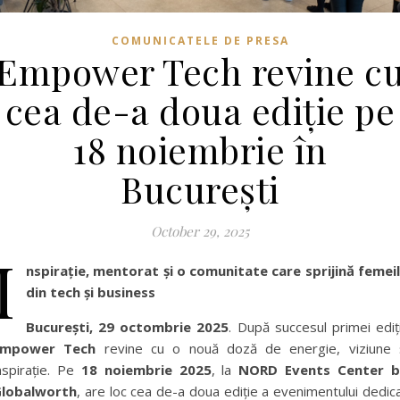
COMUNICATELE DE PRESA
Empower Tech revine c
cea de-a doua ediție pe
18 noiembrie în
București
October 29, 2025
I
nspirație, mentorat și o comunitate care sprijină femei
din tech și business
București, 29 octombrie 2025
. După succesul primei ediți
Empower Tech
revine cu o nouă doză de energie, viziune 
nspirație. Pe
18 noiembrie 2025
, la
NORD Events Center b
lobalworth
, are loc cea de-a doua ediție a evenimentului dedic