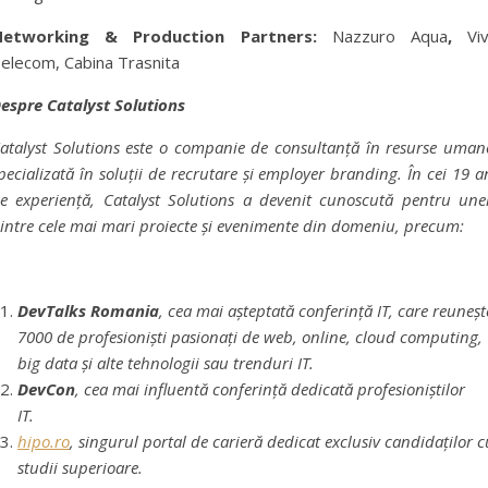
Networking & Production Partners:
Nazzuro Aqua
,
Vi
elecom, Cabina Trasnita
espre Catalyst Solutions
atalyst Solutions este o companie de consultanță în resurse uman
pecializată în soluții de recrutare și employer branding. În cei 19 a
e experiență, Catalyst Solutions a devenit cunoscută pentru une
intre cele mai mari proiecte și evenimente din domeniu, precum:
DevTalks Romania
, cea mai așteptată conferință IT, care reuneșt
7000 de profesioniști pasionați de web, online, cloud computing,
big data și alte tehnologii sau trenduri IT.
DevCon
, cea mai influentă conferință dedicată profesioniștilor
IT.
hipo.ro
, singurul portal de carieră dedicat exclusiv candidaților c
studii superioare.