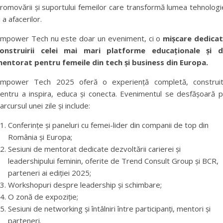
romovării și suportului femeilor care transformă lumea tehnologi
i a afacerilor.
mpower Tech nu este doar un eveniment, ci o
mișcare dedica
onstruirii celei mai mari platforme educaționale și 
entorat pentru femeile din tech și business din Europa.
mpower Tech 2025 oferă o experiență completă, construi
entru a inspira, educa și conecta. Evenimentul se desfășoară 
arcursul unei zile și include:
Conferințe și paneluri cu femei-lider din companii de top din
România și Europa;
Sesiuni de mentorat dedicate dezvoltării carierei și
leadershipului feminin, oferite de Trend Consult Group și BCR,
parteneri ai ediției 2025;
Workshopuri despre leadership și schimbare;
O zonă de expoziție;
Sesiuni de networking și întâlniri între participanți, mentori și
parteneri.