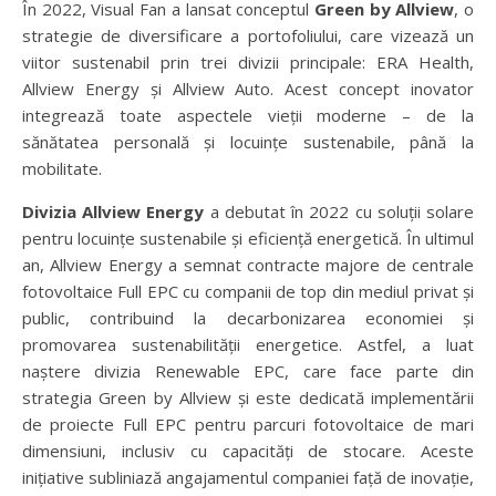
În 2022, Visual Fan a lansat conceptul
Green by Allview
, o
strategie de diversificare a portofoliului, care vizează un
viitor sustenabil prin trei divizii principale: ERA Health,
Allview Energy și Allview Auto. Acest concept inovator
integrează toate aspectele vieții moderne – de la
sănătatea personală și locuințe sustenabile, până la
mobilitate.
Divizia Allview Energy
a debutat în 2022 cu soluții solare
pentru locuințe sustenabile și eficiență energetică. În ultimul
an, Allview Energy a semnat contracte majore de centrale
fotovoltaice Full EPC cu companii de top din mediul privat și
public, contribuind la decarbonizarea economiei și
promovarea sustenabilității energetice. Astfel, a luat
naștere divizia Renewable EPC, care face parte din
strategia Green by Allview și este dedicată implementării
de proiecte Full EPC pentru parcuri fotovoltaice de mari
dimensiuni, inclusiv cu capacități de stocare. Aceste
inițiative subliniază angajamentul companiei față de inovație,