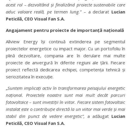
acest rol – dezvoltând și finalizând proiecte sustenabile care
aduc valoare reală, pe termen lung.”
– a declarat
Lucian
Peticilă, CEO Visual Fan S.A.
Angajament pentru proiecte de importanță națională
Allview Energy își continuă extinderea pe segmentul
proiectelor energetice cu impact major. Cu un portofoliu în
plină dezvoltare, compania are în derulare mai multe
proiecte de anvergură în diferite regiuni ale țării. Fiecare
proiect reflectă dedicarea echipei, competența tehnică și
seriozitatea în execuție.
„
Suntem implicați activ în transformarea peisajului energetic
național. Proiectele noastre sunt mai mult decât parcuri
fotovoltaice – sunt investiții în viitor. Fiecare sistem fotovoltaic
instalat este o contribuție directă la un viitor mai verde și mai
stabil din punct de vedere energetic”,
a adăugat
Lucian
Peticilă, CEO Visual Fan S.A.