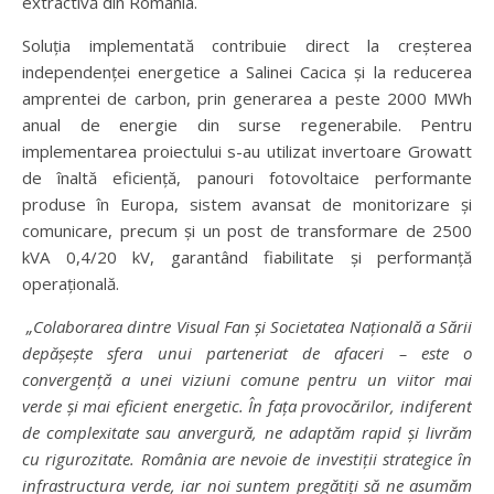
extractivă din România.
Soluția implementată contribuie direct la creșterea
independenței energetice a Salinei Cacica și la reducerea
amprentei de carbon, prin generarea a peste 2000 MWh
anual de energie din surse regenerabile. Pentru
implementarea proiectului s-au utilizat invertoare Growatt
de înaltă eficiență, panouri fotovoltaice performante
produse în Europa, sistem avansat de monitorizare și
comunicare, precum și un post de transformare de 2500
kVA 0,4/20 kV, garantând fiabilitate și performanță
operațională.
„Colaborarea dintre Visual Fan și Societatea Națională a Sării
depășește sfera unui parteneriat de afaceri – este o
convergență a unei viziuni comune pentru un viitor mai
verde și mai eficient energetic. În fața provocărilor, indiferent
de complexitate sau anvergură, ne adaptăm rapid și livrăm
cu rigurozitate. România are nevoie de investiții strategice în
infrastructura verde, iar noi suntem pregătiți să ne asumăm