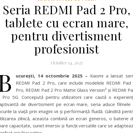
Seria REDMI Pad 2 Pro,
tablete cu ecran mare,
pentru divertisment
profesionist
October 14, 2025
B
ucurești, 14 octombrie 2025 –
Xiaomi a lansat ser
REDMI Pad 2 Pro, care include modelele REDMI Pad
Pro, REDMI Pad 2 Pro Matte Glass Version³ și REDMI P
 Pro 5G. Concepută pentru utilizatorii care caută o experien
aptivantă de divertisment pe ecran mare, seria aduce filmele 
ocurile la viață prin imagini vii și performanță fluidă. Gândită pent
tilizarea zilnică, aceasta combină un ecran generos, o baterie 
are capacitate, sunet imersiv și funcții versatile care se adaptea
erfect oricărei rutine.