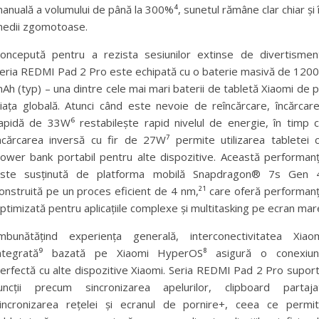
anuală a volumului de până la 300%⁴, sunetul rămâne clar chiar și 
edii zgomotoase.
oncepută pentru a rezista sesiunilor extinse de divertismen
eria REDMI Pad 2 Pro este echipată cu o baterie masivă de 120
Ah (typ) – una dintre cele mai mari baterii de tabletă Xiaomi de 
iața globală. Atunci când este nevoie de reîncărcare, încărcar
apidă de 33W⁶ restabilește rapid nivelul de energie, în timp 
ncărcarea inversă cu fir de 27W⁷ permite utilizarea tabletei 
ower bank portabil pentru alte dispozitive. Această performan
ste susținută de platforma mobilă Snapdragon® 7s Gen 
onstruită pe un proces eficient de 4 nm,²¹ care oferă performan
ptimizată pentru aplicațiile complexe și multitasking pe ecran mar
mbunătățind experiența generală, interconectivitatea Xiao
ntegrată⁹ bazată pe Xiaomi HyperOS⁸ asigură o conexiu
erfectă cu alte dispozitive Xiaomi. Seria REDMI Pad 2 Pro supor
uncții precum sincronizarea apelurilor, clipboard partaja
incronizarea rețelei și ecranul de pornire+, ceea ce permi