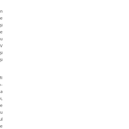
un
be
și
de
au
ÜV
și
și
MI
o-
la
i,
de
ru
ul
re