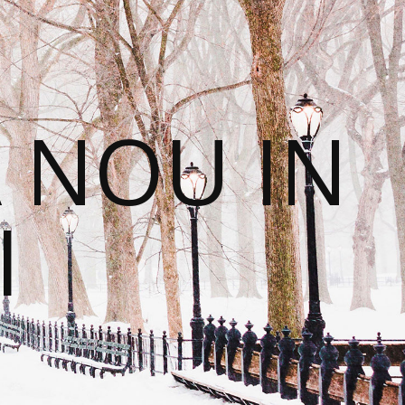
 NOU IN
I