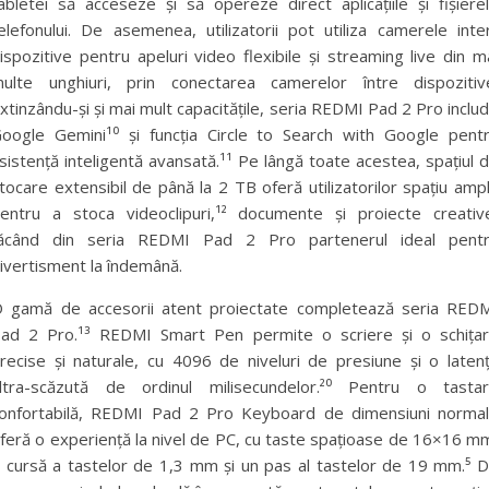
abletei să acceseze și să opereze direct aplicațiile și fișiere
elefonului. De asemenea, utilizatorii pot utiliza camerele inte
ispozitive pentru apeluri video flexibile și streaming live din m
ulte unghiuri, prin conectarea camerelor între dispozitiv
xtinzându-și și mai mult capacitățile, seria REDMI Pad 2 Pro inclu
oogle Gemini¹⁰ și funcția Circle to Search with Google pent
sistență inteligentă avansată.¹¹ Pe lângă toate acestea, spațiul 
tocare extensibil de până la 2 TB oferă utilizatorilor spațiu amp
entru a stoca videoclipuri,¹² documente și proiecte creativ
ăcând din seria REDMI Pad 2 Pro partenerul ideal pent
ivertisment la îndemână.
 gamă de accesorii atent proiectate completează seria RED
ad 2 Pro.¹³ REDMI Smart Pen permite o scriere și o schița
recise și naturale, cu 4096 de niveluri de presiune și o laten
ltra-scăzută de ordinul milisecundelor.²⁰ Pentru o tasta
onfortabilă, REDMI Pad 2 Pro Keyboard de dimensiuni norma
feră o experiență la nivel de PC, cu taste spațioase de 16×16 m
 cursă a tastelor de 1,3 mm și un pas al tastelor de 19 mm.⁵ 