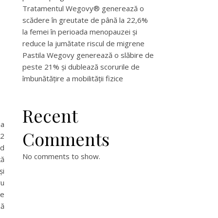
Tratamentul Wegovy® generează o
scădere în greutate de până la 22,6%
la femei în perioada menopauzei și
reduce la jumătate riscul de migrene
Pastila Wegovy generează o slăbire de
peste 21% și dublează scorurile de
îmbunătățire a mobilității fizice
Recent
ia
Comments
 2
ad
No comments to show.
ță
și
ru
de
ză