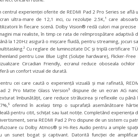
n centrul experienței oferite de REDMI Pad 2 Pro Series
se află 
cran ultra-mare de 12,1 inci, cu rezoluție 2.5K,¹ care absoar
tilizatorii în fiecare scenă. Dolby Vision® redă culori mai precise 
magini mai realiste, în timp ce rata de reîmprospătare adaptivă 
ână la 120Hz asigură o mișcare fluidă, pentru streaming, jocuri s
ultitasking.² Cu reglare de luminozitate DC și triplă certificare T
heinland pentru Low Blue Light (Soluție hardware), Flicker-Free 
izualizare Circadian Friendly, ecranul reduce oboseala ochilor 
feră un confort vizual de durată.
entru cei care caută o experiență vizuală și mai rafinată, RED
ad 2 Pro Matte Glass Version³ dispune de un ecran AG nan
exturat îmbunătățit, care reduce strălucirea și reflexiile cu până 
7%,⁵ oferind în același timp o suprafață asemănătoare hârtie
deală pentru citit, schițat sau luat notițe. Completând experiența 
ivertisment, seria REDMI Pad 2 Pro dispune de un sistem cu pat
ifuzoare cu Dolby Atmos® și Hi-Res Audio pentru a umple spați
u un sunet bogat și captivant. Datorită funcției de amplifica