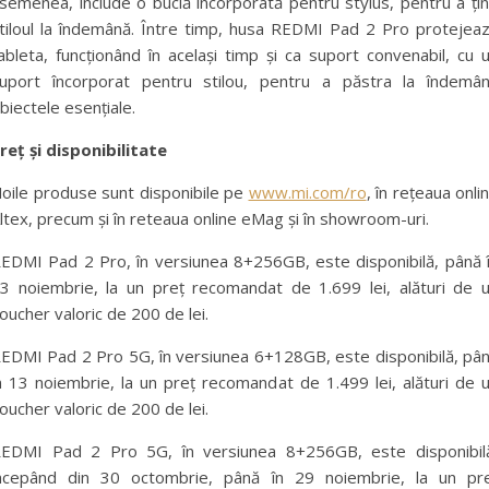
semenea, include o buclă încorporată pentru stylus, pentru a ți
tiloul la îndemână. Între timp, husa REDMI Pad 2 Pro protejea
ableta, funcționând în același timp și ca suport convenabil, cu 
uport încorporat pentru stilou, pentru a păstra la îndemâ
biectele esențiale.
reț și disponibilitate
oile produse sunt disponibile pe
www.mi.com/ro
, în rețeaua onli
ltex, precum și în reteaua online eMag și în showroom-uri.
EDMI Pad 2 Pro, în versiunea 8+256GB, este disponibilă, până 
3 noiembrie, la un preț recomandat de 1.699 lei, alături de 
oucher valoric de 200 de lei.
EDMI Pad 2 Pro 5G, în versiunea 6+128GB, este disponibilă, pâ
n 13 noiembrie, la un preț recomandat de 1.499 lei, alături de 
oucher valoric de 200 de lei.
EDMI Pad 2 Pro 5G, în versiunea 8+256GB, este disponibil
ncepând din 30 octombrie, până în 29 noiembrie, la un pr