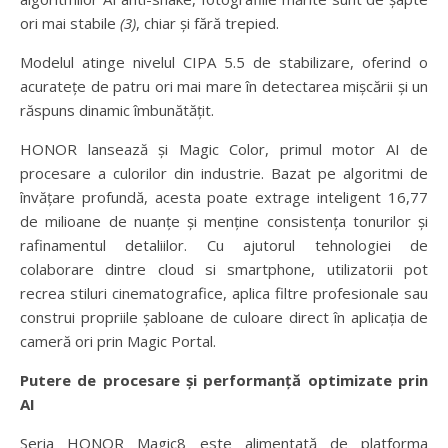
ori mai stabile
(3)
, chiar și fără trepied.
Modelul atinge nivelul CIPA 5.5 de stabilizare, oferind o
acuratețe de patru ori mai mare în detectarea mișcării și un
răspuns dinamic îmbunătățit.
HONOR lansează și Magic Color, primul motor AI de
procesare a culorilor din industrie. Bazat pe algoritmi de
învățare profundă, acesta poate extrage inteligent 16,77
de milioane de nuanțe și menține consistența tonurilor și
rafinamentul detaliilor. Cu ajutorul tehnologiei de
colaborare dintre cloud si smartphone, utilizatorii pot
recrea stiluri cinematografice, aplica filtre profesionale sau
construi propriile șabloane de culoare direct în aplicația de
cameră ori prin Magic Portal.
Putere de procesare și performanță optimizate prin
AI
Seria HONOR Magic8 este alimentată de platforma