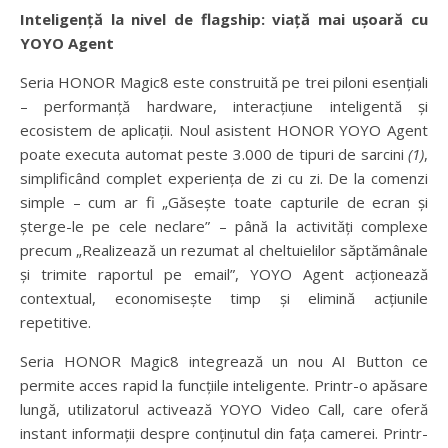
Inteligență la nivel de flagship: viață mai ușoară cu
YOYO Agent
Seria HONOR Magic8 este construită pe trei piloni esențiali
– performanță hardware, interacțiune inteligentă și
ecosistem de aplicații. Noul asistent HONOR YOYO Agent
poate executa automat peste 3.000 de tipuri de sarcini
(1)
,
simplificând complet experiența de zi cu zi. De la comenzi
simple – cum ar fi „Găsește toate capturile de ecran și
șterge-le pe cele neclare” – până la activități complexe
precum „Realizează un rezumat al cheltuielilor săptămânale
și trimite raportul pe email”, YOYO Agent acționează
contextual, economisește timp și elimină acțiunile
repetitive.
Seria HONOR Magic8 integrează un nou AI Button ce
permite acces rapid la funcțiile inteligente. Printr-o apăsare
lungă, utilizatorul activează YOYO Video Call, care oferă
instant informații despre conținutul din fața camerei. Printr-