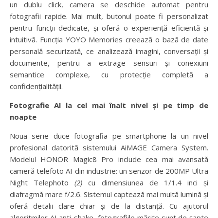
un dublu click, camera se deschide automat pentru
fotografii rapide. Mai mult, butonul poate fi personalizat
pentru funcții dedicate, și oferă o experiență eficientă și
intuitivă. Funcția YOYO Memories creează o bază de date
personală securizată, ce analizează imagini, conversații și
documente, pentru a extrage sensuri și conexiuni
semantice complexe, cu protecție completă a
confidențialității.
Fotografie AI la cel mai înalt nivel și pe timp de
noapte
Noua serie duce fotografia pe smartphone la un nivel
profesional datorită sistemului AiMAGE Camera System.
Modelul HONOR Magic8 Pro include cea mai avansată
cameră telefoto AI din industrie: un senzor de 200MP Ultra
Night Telephoto
(2)
cu dimensiunea de 1/1.4 inci și
diafragmă mare f/2.6. Sistemul captează mai multă lumină și
oferă detalii clare chiar și de la distanță. Cu ajutorul
algoritmilor AI anti-shake, fotografiile mărite sunt de șapte