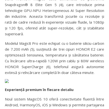
Snapdragon® 8 Elite Gen 5
(4)
, care introduce prima
tehnologie GPU-NPU Heterogeneous AI Super Resolution
din industrie. Aceasta transformă jocurile cu rezoluție și
rată de cadre redusă în experiențe vizuale fluide, la 1080p
și 120 fps, oferind atât super-rezoluție, cât și stabilitate
superioară.
Modelul Magic8 Pro este echipat cu o baterie siliciu-carbon
de 7.200 mAh
(5)
, susținută de trei cipuri HONOR E2 care
optimizează tensiunea, temperatura și sănătatea bateriei.
Cu încărcare ultra-rapidă 120W prin cablu și 80W wireless
HONOR SuperCharge
(6)
, telefonul asigură autonomie
extinsă și reîncărcare completă în doar câteva minute.
Experiență premium în fiecare detaliu
Noul sistem MagicOS 10 oferă conectivitate fluentă între
Android, HarmonyOS, iOS și Windows și permite partajarea