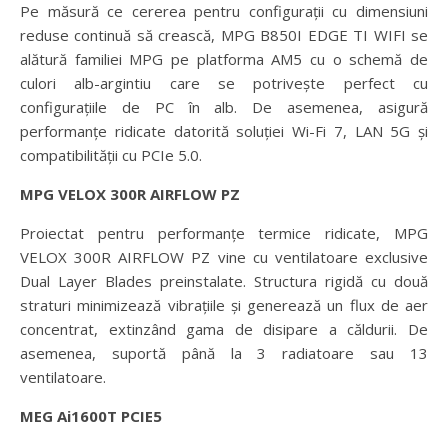
Pe măsură ce cererea pentru configurații cu dimensiuni
reduse continuă să crească, MPG B850I EDGE TI WIFI se
alătură familiei MPG pe platforma AM5 cu o schemă de
culori alb-argintiu care se potrivește perfect cu
configurațiile de PC în alb. De asemenea, asigură
performanțe ridicate datorită soluției Wi-Fi 7, LAN 5G și
compatibilității cu PCIe 5.0.
MPG VELOX 300R AIRFLOW PZ
Proiectat pentru performanțe termice ridicate, MPG
VELOX 300R AIRFLOW PZ vine cu ventilatoare exclusive
Dual Layer Blades preinstalate. Structura rigidă cu două
straturi minimizează vibrațiile și generează un flux de aer
concentrat, extinzând gama de disipare a căldurii. De
asemenea, suportă până la 3 radiatoare sau 13
ventilatoare.
MEG Ai1600T PCIE5