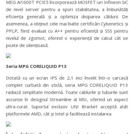
MEG Ai1600T PCIE5 încorporează MOSFET-uri Infineon SiC
de nivel server pentru a spori stabilitatea, a îmbunătăți
eficiența generală și a optimiza disiparea căldurii. De
asemenea, a obținut cele mai înalte certificări Cybenetics și
PPLP, fiind evaluat cu A++ pentru eficiență și SSS pentru
nivelul de zgomot, oferind o experiență de calcul cât se
poate de silențioasă.
Seria MPG CORELIQUID P13
Dotată cu un ecran IPS de 2,1 inci învelit într-o carcasă
complet curbată din sticlă, seria MPG CORELIQUID P13
radiază simplitate modernă. Toate cablurile și tuburile sunt
ascunse în designul Streamline al MSI, oferind un aspect
ultra-curat. Suportul exclusiv UNI Bracket acceptă atât
platformele AMD, cât și Intel și facilitează instalarea.