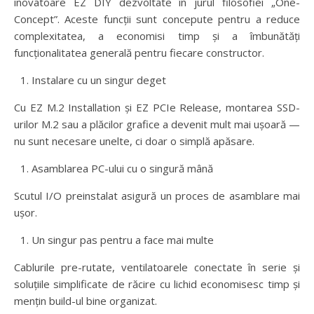
inovatoare EZ DIY dezvoltate în jurul filosofiei „One-
Concept”. Aceste funcții sunt concepute pentru a reduce
complexitatea, a economisi timp și a îmbunătăți
funcționalitatea generală pentru fiecare constructor.
Instalare cu un singur deget
Cu EZ M.2 Installation și EZ PCIe Release, montarea SSD-
urilor M.2 sau a plăcilor grafice a devenit mult mai ușoară —
nu sunt necesare unelte, ci doar o simplă apăsare.
Asamblarea PC-ului cu o singură mână
Scutul I/O preinstalat asigură un proces de asamblare mai
ușor.
Un singur pas pentru a face mai multe
Cablurile pre-rutate, ventilatoarele conectate în serie și
soluțiile simplificate de răcire cu lichid economisesc timp și
mențin build-ul bine organizat.