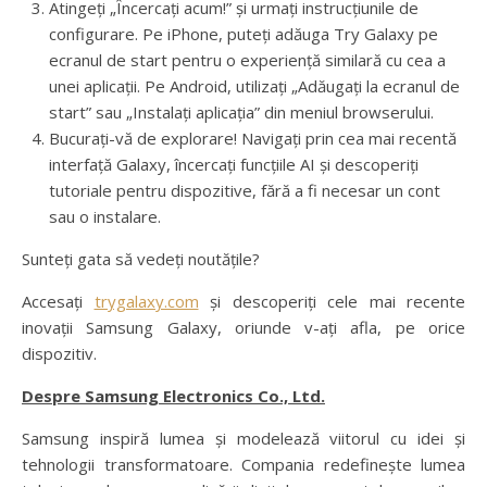
Atingeți „Încercați acum!” și urmați instrucțiunile de
configurare. Pe iPhone, puteți adăuga Try Galaxy pe
ecranul de start pentru o experiență similară cu cea a
unei aplicații. Pe Android, utilizați „Adăugați la ecranul de
start” sau „Instalați aplicația” din meniul browserului.
Bucurați-vă de explorare! Navigați prin cea mai recentă
interfață Galaxy, încercați funcțiile AI și descoperiți
tutoriale pentru dispozitive, fără a fi necesar un cont
sau o instalare.
Sunteți gata să vedeți noutățile?
Accesați
trygalaxy.com
și descoperiți cele mai recente
inovații Samsung Galaxy, oriunde v-ați afla, pe orice
dispozitiv.
Despre Samsung Electronics Co., Ltd.
Samsung inspiră lumea și modelează viitorul cu idei și
tehnologii transformatoare. Compania redefinește lumea