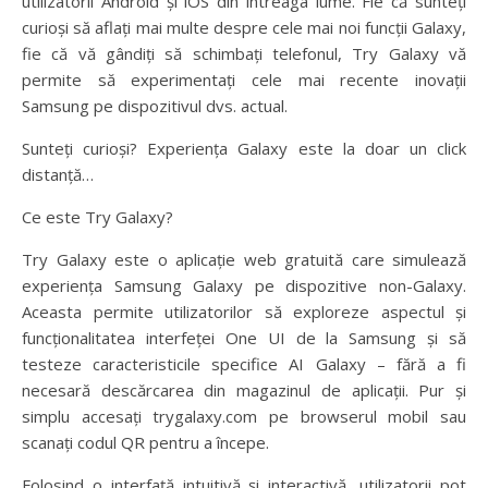
utilizatorii Android și iOS din întreaga lume. Fie că sunteți
curioși să aflați mai multe despre cele mai noi funcții Galaxy,
fie că vă gândiți să schimbați telefonul, Try Galaxy vă
permite să experimentați cele mai recente inovații
Samsung pe dispozitivul dvs. actual.
Sunteți curioși? Experiența Galaxy este la doar un click
distanță…
Ce este Try Galaxy?
Try Galaxy este o aplicație web gratuită care simulează
experiența Samsung Galaxy pe dispozitive non-Galaxy.
Aceasta permite utilizatorilor să exploreze aspectul și
funcționalitatea interfeței One UI de la Samsung și să
testeze caracteristicile specifice AI Galaxy – fără a fi
necesară descărcarea din magazinul de aplicații. Pur și
simplu accesați trygalaxy.com pe browserul mobil sau
scanați codul QR pentru a începe.
Folosind o interfață intuitivă și interactivă, utilizatorii pot