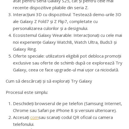
atât pentru seria Galaxy S25, cât și pentru cele mai
recente dispozitive pliabile din seria Z.
Interacțiuni 3D cu dispozitivul: Testează demo-urile 3D
ale Galaxy Z Fold7 și Z Flip7, completate cu
personalizarea culorilor și a designului.
Ecosistemul Galaxy Wearable: Interacționați cu cele mai
noi experiențe Galaxy Watch8, Watch Ultra, Buds3 și
Galaxy Ring.
Oferte speciale: utilizatorii eligibili pot debloca promoții
exclusive sau oferte de schimb după ce explorează Try
Galaxy, ceea ce face upgrade-ul mai ușor ca niciodată.
Cum să descărcați și să explorați Try Galaxy
Procesul este simplu:
Deschideți browserul de pe telefon (Samsung Internet,
Chrome sau Safari pe iPhone 8 și versiuni ulterioare).
Accesați
com
sau scanați codul QR oficial cu camera
telefonului.