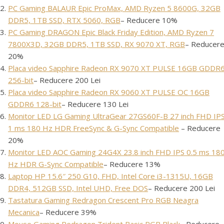
PC Gaming BALAUR Epic ProMax, AMD Ryzen 5 8600G, 32GB
DDR5, 1TB SSD, RTX 5060, RGB
– Reducere 10%
PC Gaming DRAGON Epic Black Friday Edition, AMD Ryzen 7
7800X3D, 32GB DDR5, 1TB SSD, RX 9070 XT, RGB
– Reducer
20%
Placa video Sapphire Radeon RX 9070 XT PULSE 16GB GDDR
256-bit
– Reducere 200 Lei
Placa video Sapphire Radeon RX 9060 XT PULSE OC 16GB
GDDR6 128-bit
– Reducere 130 Lei
Monitor LED LG Gaming UltraGear 27GS60F-B 27 inch FHD IP
1 ms 180 Hz HDR FreeSync & G-Sync Compatible
– Reducere
20%
Monitor LED AOC Gaming 24G4X 23.8 inch FHD IPS 0.5 ms 18
Hz HDR G-Sync Compatible
– Reducere 13%
Laptop HP 15.6″ 250 G10, FHD, Intel Core i3-1315U, 16GB
DDR4, 512GB SSD, Intel UHD, Free DOS
– Reducere 200 Lei
Tastatura Gaming Redragon Crescent Pro RGB Neagra
Mecanica
– Reducere 39%