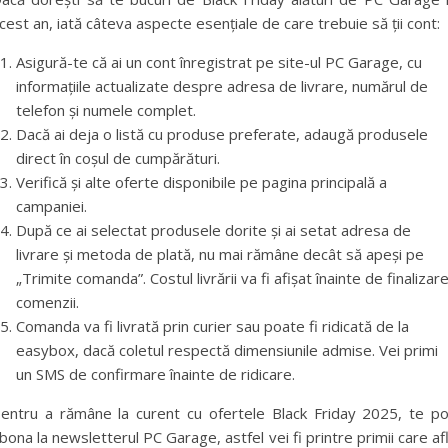
cest an, iată câteva aspecte esențiale de care trebuie să ții cont:
Asigură-te că ai un cont înregistrat pe site-ul PC Garage, cu
informațiile actualizate despre adresa de livrare, numărul de
telefon și numele complet.
Dacă ai deja o listă cu produse preferate, adaugă produsele
direct în coșul de cumpărături.
Verifică și alte oferte disponibile pe pagina principală a
campaniei.
După ce ai selectat produsele dorite și ai setat adresa de
livrare și metoda de plată, nu mai rămâne decât să apeși pe
„Trimite comanda”. Costul livrării va fi afișat înainte de finalizar
comenzii.
Comanda va fi livrată prin curier sau poate fi ridicată de la
easybox, dacă coletul respectă dimensiunile admise. Vei primi
un SMS de confirmare înainte de ridicare.
entru a rămâne la curent cu ofertele Black Friday 2025, te po
bona la newsletterul PC Garage, astfel vei fi printre primii care af