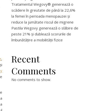
Tratamentul Wegovy® generează o
scădere în greutate de până la 22,6%
la femei în perioada menopauzei și
reduce la jumătate riscul de migrene
Pastila Wegovy generează o slăbire de
peste 21% și dublează scorurile de
îmbunătățire a mobilității fizice
Recent
e
,
și
Comments
ay
de
No comments to show.
de
na
la
ul