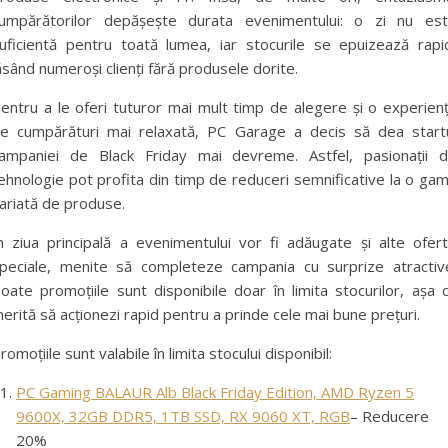
umpărătorilor depășește durata evenimentului: o zi nu es
uficientă pentru toată lumea, iar stocurile se epuizează rapi
ăsând numeroși clienți fără produsele dorite.
entru a le oferi tuturor mai mult timp de alegere și o experien
e cumpărături mai relaxată, PC Garage a decis să dea start
ampaniei de Black Friday mai devreme. Astfel, pasionații 
ehnologie pot profita din timp de reduceri semnificative la o ga
ariată de produse.
n ziua principală a evenimentului vor fi adăugate și alte ofer
peciale, menite să completeze campania cu surprize atractiv
oate promoțiile sunt disponibile doar în limita stocurilor, așa 
erită să acționezi rapid pentru a prinde cele mai bune prețuri.
romoțiile sunt valabile în limita stocului disponibil:
PC Gaming BALAUR Alb Black Friday Edition, AMD Ryzen 5
9600X, 32GB DDR5, 1TB SSD, RX 9060 XT, RGB
– Reducere
20%