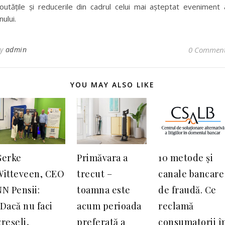
outățile și reducerile din cadrul celui mai așteptat eveniment 
nului.
By
admin
0 Commen
YOU MAY ALSO LIKE
Gerke
Primăvara a
10 metode și
Witteveen, CEO
trecut –
canale bancare
N Pensii:
toamna este
de fraudă. Ce
Dacă nu faci
acum perioada
reclamă
reșeli,
preferată a
consumatorii î