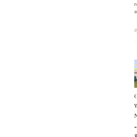
n
a
N
„
g