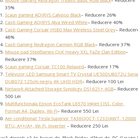
Mouse Gaming Redragon Trident Basic RGB Black
– Reducere
35%
Scaun gaming AQIRYS Calypso Black
– Reducere 26%
Casti Gaming AQIRYS Alya Wired White
– Reducere 40%
Casti Gaming Corsair HS80 Max Wireless Steel Grey
– Reducer
48%
Casti Gaming Redragon Carmen RGB Black
– Reducere 37%
Mouse pad SteelSeries QcK Heavy XXL FaZe Clan Edition
–
Reducere 37%
Scaun gaming Corsair TC100 Relaxed
– Reducere 17%
Televizor LED Samsung Smart TV Crystal UE50DU8072U Seria
DU8072 125cm negru 4K UHD HDR
– Reducere 100 Lei
Network Attached Storage Synology DS1621+ 4GB
– Reducere
500 Lei
Multifunctionala Epson EcoTank L6570 InkJet CISS, Color,
Format A4, Duplex, Wi-Fi
– Reducere 550 Lei
Aer conditionat Tesla Superior TA36QQCT-1232IAWT, 12000
BTU, A++/A+, Wi-Fi, Inverter
– Reducere 250 Lei
acă dorești să te bucuri de Black Friday alături de PC Garage 