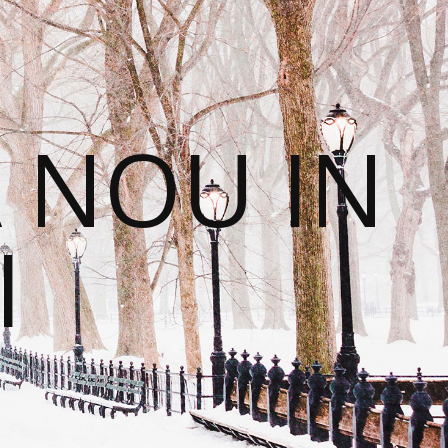
 NOU IN
I