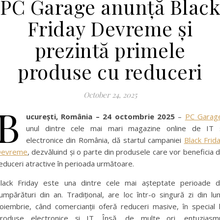
PC Garage anunță Black
Friday Devreme și
prezintă primele
produse cu reduceri
October 24, 2025
B
ucurești, România – 24 octombrie 2025
–
PC Garag
unul dintre cele mai mari magazine online de IT 
electronice din România, dă startul campaniei
Black Frid
Devreme
, dezvăluind și o parte din produsele care vor beneficia 
educeri atractive în perioada următoare.
lack Friday este una dintre cele mai așteptate perioade 
umpărături din an. Tradițional, are loc într-o singură zi din lu
oiembrie, când comercianții oferă reduceri masive, în special 
roduse electronice și IT. Însă, de multe ori, entuziasm