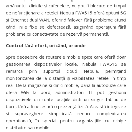
amănuntul, clinicile și cafenelele, nu pot fi blocate de timpul
de nefuncționare a rețelei. Nebula FWA515 oferă opțiuni 5G
și Ethernet dual WAN, oferind failover fără probleme atunci
când liniile fixe se defectează, asigurând operațiuni fără
probleme cu conectivitate de rezervă permanentă.
Control fără efort, oricând, oriunde
Spre deosebire de routerele mobile tipice care oferă doar
gestionarea dispozitivelor locale, Nebula FWA515 se
remarcă prin suportul cloud Nebula, permițând
monitorizarea de la distanță și vizibilitatea rețelei în timp
real. De la magazine și clinici mobile, până la autobuze care
oferă WiFi la bord, administratorii IT pot gestiona
dispozitivele din toate locațiile dintr-un singur tablou de
bord, fără a fi necesară o prezență fizică. Această integrare
și supraveghere simplificată reduce complexitatea
operațională, în special pentru organizațiile cu echipe
distribuite sau mobile.