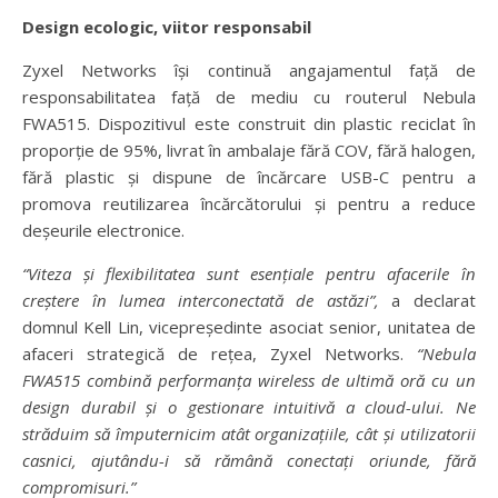
Design ecologic, viitor responsabil
Zyxel Networks își continuă angajamentul față de
responsabilitatea față de mediu cu routerul Nebula
FWA515. Dispozitivul este construit din plastic reciclat în
proporție de 95%, livrat în ambalaje fără COV, fără halogen,
fără plastic și dispune de încărcare USB-C pentru a
promova reutilizarea încărcătorului și pentru a reduce
deșeurile electronice.
“Viteza și flexibilitatea sunt esențiale pentru afacerile în
creștere în lumea interconectată de astăzi”,
a declarat
domnul Kell Lin, vicepreședinte asociat senior, unitatea de
afaceri strategică de rețea, Zyxel Networks.
“Nebula
FWA515 combină performanța wireless de ultimă oră cu un
design durabil și o gestionare intuitivă a cloud-ului. Ne
străduim să împuternicim atât organizațiile, cât și utilizatorii
casnici, ajutându-i să rămână conectați oriunde, fără
compromisuri.”