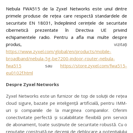
Nebula FWA515 de la Zyxel Networks este unul dintre
primele produse de rețea care respectă standardele de
securitate EN 18031, îndeplinind cerințele de securitate
cibernetică prezentate în Directiva UE privind
echipamentele radio. Pentru a afla mai multe despre
produs,
vizitați
https://www.zyxel.com/global/en/products/mobile-
broadband/nebula-5g-be7200-indoor-router-nebula-
fwa515
sau
https://store.zyxel.com/fwa515-
eu0102f.html
Despre Zyxel Networks
Zyxel Networks este un furnizor de top de soluții de rețea
cloud sigure, bazate pe inteligență artificială, pentru IMM-
uri și companiile de la marginea companiilor. Oferim
conectivitate perfectă și scalabilitate flexibilă prin servicii
de abonament, toate susținute de securitate robustă. Cu o
reputație construită pe decenii de deblocare a potențialului