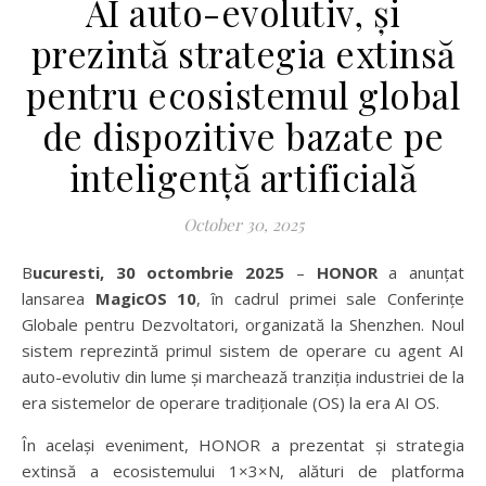
AI auto-evolutiv, și
prezintă strategia extinsă
pentru ecosistemul global
de dispozitive bazate pe
inteligență artificială
October 30, 2025
Bucuresti, 30 octombrie 2025
–
HONOR
a anunțat
lansarea
MagicOS 10
, în cadrul primei sale Conferințe
Globale pentru Dezvoltatori, organizată la Shenzhen. Noul
sistem reprezintă primul sistem de operare cu agent AI
auto-evolutiv din lume și marchează tranziția industriei de la
era sistemelor de operare tradiționale (OS) la era AI OS.
În același eveniment, HONOR a prezentat și strategia
extinsă a ecosistemului 1×3×N, alături de platforma