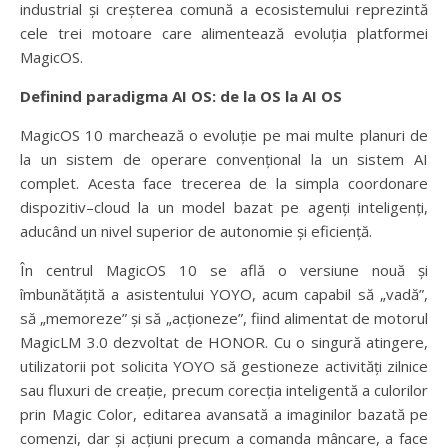
industrial și creșterea comună a ecosistemului reprezintă
cele trei motoare care alimentează evoluția platformei
MagicOS.
Definind paradigma AI OS: de la OS la AI OS
MagicOS 10 marchează o evoluție pe mai multe planuri de
la un sistem de operare convențional la un sistem AI
complet. Acesta face trecerea de la simpla coordonare
dispozitiv–cloud la un model bazat pe agenți inteligenți,
aducând un nivel superior de autonomie și eficiență.
În centrul MagicOS 10 se află o versiune nouă și
îmbunătățită a asistentului YOYO, acum capabil să „vadă”,
să „memoreze” și să „acționeze”, fiind alimentat de motorul
MagicLM 3.0 dezvoltat de HONOR. Cu o singură atingere,
utilizatorii pot solicita YOYO să gestioneze activități zilnice
sau fluxuri de creație, precum corecția inteligentă a culorilor
prin Magic Color, editarea avansată a imaginilor bazată pe
comenzi, dar și acțiuni precum a comanda mâncare, a face