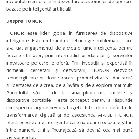
începutul unei noi ere în dezvoltarea sistemelor de operare
bazate pe inteligență artificială.
Despre HONOR
HONOR este lider global în furnizarea de dispozitive
inteligente. Este un brand de tehnologie emblematic, care
și-a luat angajamentul de a crea o lume inteligentă pentru
fiecare utilizator, prin intermediul produselor și serviciilor
inovatoare pe care le oferă. Prin investiții și expertiză în
domeniul cercetării și dezvoltării, HONOR dezvoltă
tehnologii care nu doar sporesc productivitatea, dar oferă
și libertatea de a crea, de a învăța și de a explora mai mult.
Portofoliul său – de la smartphone-uri, tablete și
dispozitive portabile – este conceput pentru a răspunde
unui spectru larg de nevoi și bugete. Într-o lume definită de
transformarea digitală și de ascesiunea AI-ului, HONOR
oferă ecosisteme inteligente care nu doar creează legături
între oameni, ci îi și încurajează să devină cea mai bună
versiune a lor.