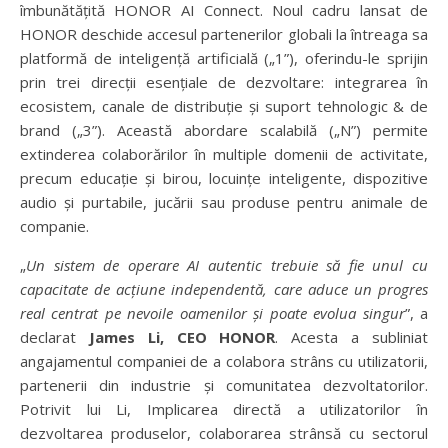
îmbunătățită HONOR AI Connect. Noul cadru lansat de
HONOR deschide accesul partenerilor globali la întreaga sa
platformă de inteligență artificială („1”), oferindu-le sprijin
prin trei direcții esențiale de dezvoltare: integrarea în
ecosistem, canale de distribuție și suport tehnologic & de
brand („3”). Această abordare scalabilă („N”) permite
extinderea colaborărilor în multiple domenii de activitate,
precum educație și birou, locuințe inteligente, dispozitive
audio și purtabile, jucării sau produse pentru animale de
companie.
„
Un sistem de operare AI autentic trebuie să fie unul cu
capacitate de acțiune independentă, care aduce un progres
real centrat pe nevoile oamenilor și poate evolua singur
”, a
declarat
James Li, CEO HONOR
. Acesta a subliniat
angajamentul companiei de a colabora strâns cu utilizatorii,
partenerii din industrie și comunitatea dezvoltatorilor.
Potrivit lui Li, Implicarea directă a utilizatorilor în
dezvoltarea produselor, colaborarea strânsă cu sectorul