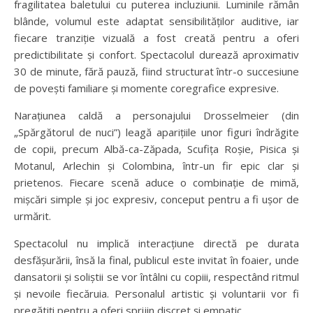
fragilitatea baletului cu puterea incluziunii. Luminile rămân
blânde, volumul este adaptat sensibilităților auditive, iar
fiecare tranziție vizuală a fost creată pentru a oferi
predictibilitate și confort. Spectacolul durează aproximativ
30 de minute, fără pauză, fiind structurat într-o succesiune
de povești familiare și momente coregrafice expresive.
Narațiunea caldă a personajului Drosselmeier (din
„Spărgătorul de nuci”) leagă aparițiile unor figuri îndrăgite
de copii, precum Albă-ca-Zăpada, Scufița Roșie, Pisica și
Motanul, Arlechin și Colombina, într-un fir epic clar și
prietenos. Fiecare scenă aduce o combinație de mimă,
mișcări simple și joc expresiv, conceput pentru a fi ușor de
urmărit.
Spectacolul nu implică interacțiune directă pe durata
desfășurării, însă la final, publicul este invitat în foaier, unde
dansatorii și soliștii se vor întâlni cu copiii, respectând ritmul
și nevoile fiecăruia. Personalul artistic și voluntarii vor fi
pregătiți pentru a oferi sprijin discret și empatic.