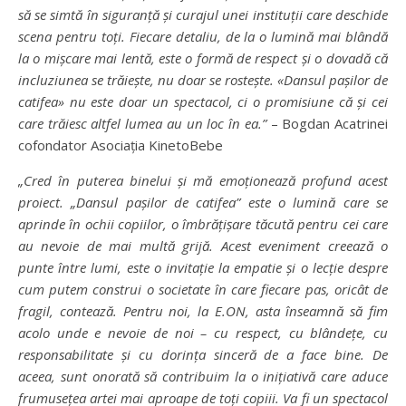
să se simtă în siguranță și curajul unei instituții care deschide
scena pentru toți. Fiecare detaliu, de la o lumină mai blândă
la o mișcare mai lentă, este o formă de respect și o dovadă că
incluziunea se trăiește, nu doar se rostește. «Dansul pașilor de
catifea» nu este doar un spectacol, ci o promisiune că și cei
care trăiesc altfel lumea au un loc în ea.”
– Bogdan Acatrinei
cofondator Asociația KinetoBebe
„Cred în puterea binelui și mă emoționează profund acest
proiect. „Dansul pașilor de catifea” este o lumină care se
aprinde în ochii copiilor, o îmbrățișare tăcută pentru cei care
au nevoie de mai multă grijă. Acest eveniment creează o
punte între lumi, este o invitație la empatie și o lecție despre
cum putem construi o societate în care fiecare pas, oricât de
fragil, contează. Pentru noi, la E.ON, asta înseamnă să fim
acolo unde e nevoie de noi – cu respect, cu blândețe, cu
responsabilitate și cu dorința sinceră de a face bine. De
aceea, sunt onorată să contribuim la o inițiativă care aduce
frumusețea artei mai aproape de toți copiii. Va fi un spectacol