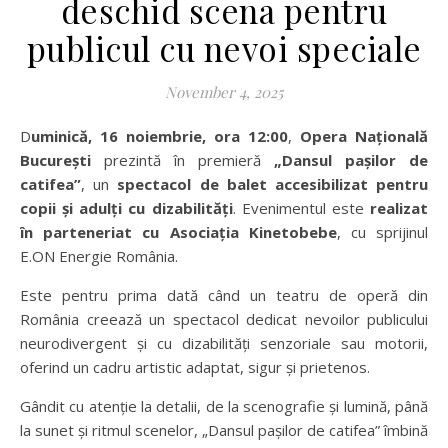
deschid scena pentru
publicul cu nevoi speciale
November 4, 2025
Duminică, 16 noiembrie, ora 12:00
,
Opera Națională
București
prezintă în premieră
„Dansul pașilor de
catifea”
, un
spectacol de balet accesibilizat pentru
copii și adulți cu dizabilități
. Evenimentul este
realizat
în parteneriat cu Asociația Kinetobebe
, cu sprijinul
E.ON Energie România.
Este pentru prima dată când un teatru de operă din
România creează un spectacol dedicat nevoilor publicului
neurodivergent și cu dizabilități senzoriale sau motorii,
oferind un cadru artistic adaptat, sigur și prietenos.
Gândit cu atenție la detalii, de la scenografie și lumină, până
la sunet și ritmul scenelor, „Dansul pașilor de catifea” îmbină