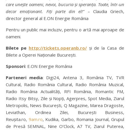
care unește oameni, nevoi, bucuria și speranța. Toate, într-un
decor emoționant. Fiți parte din el!”
– Claudia Griech,
director general al E.ON Energie România
Pentru un public mai incluziv, pentru o artă mai aproape de
oameni.
Bilete pe
http://tickets.operanb.ro/
și de la Casa de
Bilete a Operei Naționale București.
Sponsori
: E.ON Energie România
Parteneri media
: Digi24, Antena 3, România TV, TVR
Cultural, Radio România Cultural, Radio România Muzical,
Radio România Actualități, RFI România, Romantic FM,
Radio Itsy Bitsy, Zile și Nopți, Agerpres, Spot Media, Ziarul
Metropolis, News București, Q Magazine, Marea Dragoste,
Leviathan, Ordinea Zilei, București Business,
Reușita.ro,
9am.ro
, Kudika, Garbo, Romania Journal, Grupul
de Presă SEMNAL, Nine O’Clock, A7 TV, Ziarul Puterea,