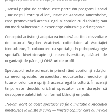
„Dansul pașilor de catifea” este parte din programul social
„Bucureștiul este și al lor”, inițiat de Asociația Kinetobebe,
care promovează accesul egal al copiilor cu dizabilități sau
din medii vulnerabile la experiențe culturale și educaționale.
Conceptul artistic și adaptarea incluzivă au fost dezvoltate
de actorul Bogdan Acatrinei, cofondator al Asociației
Kinetobebe, în colaborare cu specialiști în psihopedagogie
specială, kinetoterapie și neurodiversitate, alături de
organizații de părinți și ONG-uri de profil.
Spectacolul este adresat în primul rând copiilor și adulților
cu nevoi speciale, terapeuților, educatorilor, medicilor și
tuturor celor care sprijină accesul egal la cultură. În același
timp, este deschis oricărui spectator care dorește să
descopere baletul într-un format blând și empatic.
„Ne-am dorit ca acest spectacol să fie o invitație a Asociației
KinetoBebe la liniște și curaj — liniștea copiilor care au nevoie